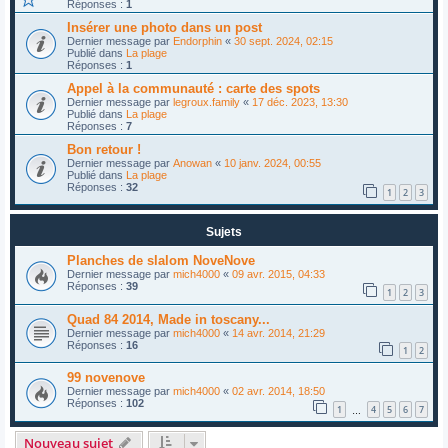
Réponses :
1
Insérer une photo dans un post
Dernier message par
Endorphin
«
30 sept. 2024, 02:15
Publié dans
La plage
Réponses :
1
Appel à la communauté : carte des spots
Dernier message par
legroux.family
«
17 déc. 2023, 13:30
Publié dans
La plage
Réponses :
7
Bon retour !
Dernier message par
Anowan
«
10 janv. 2024, 00:55
Publié dans
La plage
Réponses :
32
1
2
3
Sujets
Planches de slalom NoveNove
Dernier message par
mich4000
«
09 avr. 2015, 04:33
Réponses :
39
1
2
3
Quad 84 2014, Made in toscany...
Dernier message par
mich4000
«
14 avr. 2014, 21:29
Réponses :
16
1
2
99 novenove
Dernier message par
mich4000
«
02 avr. 2014, 18:50
Réponses :
102
1
4
5
6
7
…
Nouveau sujet