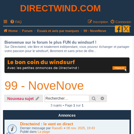
DIRECTWIND.COM
FAQ
Inscription
Connexion
R
Home
Forum
Essais et avis par marques
99 - NoveNove
e
Bienvenue sur le forum le plus FUN du windsurf !
c
Sur Directwind, site libre et totalement indépendant, vous pouvez échanger et partager
votre passion pour le windsurf, librement et sans prise de tête...
h
e
r
c
99 - NoveNove
h
e
r
Rechercher
Recherche avan
Nouveau sujet
3 sujets • Page
1
sur
1
Annonces
Directwind : le vent en direct
Dernier message par
RaoulG
«
08 nov. 2025, 19:43
Publié dans
La plage