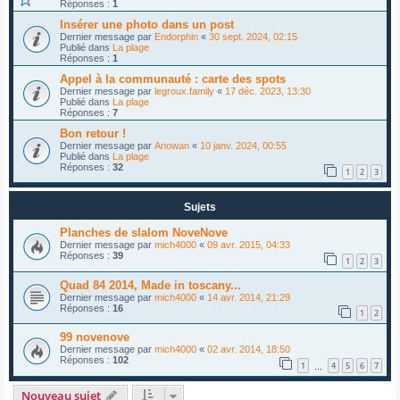
Réponses :
1
Insérer une photo dans un post
Dernier message par
Endorphin
«
30 sept. 2024, 02:15
Publié dans
La plage
Réponses :
1
Appel à la communauté : carte des spots
Dernier message par
legroux.family
«
17 déc. 2023, 13:30
Publié dans
La plage
Réponses :
7
Bon retour !
Dernier message par
Anowan
«
10 janv. 2024, 00:55
Publié dans
La plage
Réponses :
32
1
2
3
Sujets
Planches de slalom NoveNove
Dernier message par
mich4000
«
09 avr. 2015, 04:33
Réponses :
39
1
2
3
Quad 84 2014, Made in toscany...
Dernier message par
mich4000
«
14 avr. 2014, 21:29
Réponses :
16
1
2
99 novenove
Dernier message par
mich4000
«
02 avr. 2014, 18:50
Réponses :
102
1
4
5
6
7
…
Nouveau sujet