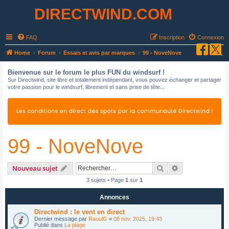
DIRECTWIND.COM
FAQ
Inscription
Connexion
R
Home
Forum
Essais et avis par marques
99 - NoveNove
e
Bienvenue sur le forum le plus FUN du windsurf !
c
Sur Directwind, site libre et totalement indépendant, vous pouvez échanger et partager
votre passion pour le windsurf, librement et sans prise de tête...
h
e
r
c
99 - NoveNove
h
e
r
Rechercher
Recherche avan
Nouveau sujet
3 sujets • Page
1
sur
1
Annonces
Directwind : le vent en direct
Dernier message par
RaoulG
«
08 nov. 2025, 19:43
Publié dans
La plage