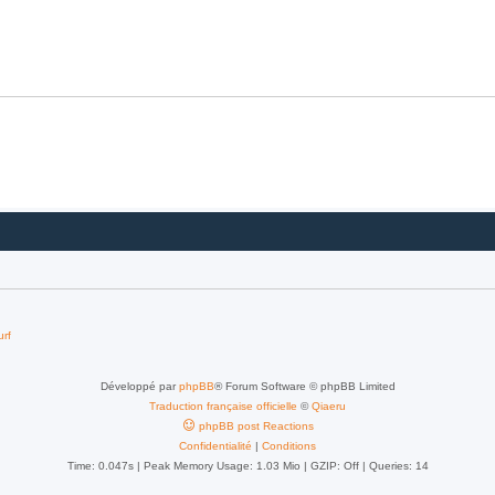
urf
Développé par
phpBB
® Forum Software © phpBB Limited
Traduction française officielle
©
Qiaeru
phpBB post Reactions
Confidentialité
|
Conditions
Time: 0.047s
| Peak Memory Usage: 1.03 Mio | GZIP: Off |
Queries: 14