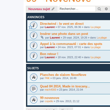
Reche
R
Nouveau sujet
ANNONCES
Directwind : le vent en direct
par
Laurent
»
07 nov. 2025, 06:36
» dans
La plage
Insérer une photo dans un post
par
Laurent
»
29 sept. 2024, 19:26
» dans
La plage
Appel à la communauté : carte des spots
par
Laurent
»
24 nov. 2023, 07:01
» dans
La plage
Bon retour !
par
Laurent
»
18 nov. 2023, 22:40
» dans
La plage
SUJETS
Planches de slalom NoveNove
par
PAK
»
03 janv. 2014, 16:49
Quad 84 2014, Made in toscany...
par
mich4000
»
23 janv. 2014, 21:04
99 novenove
par
copello
»
29 nov. 2013, 21:12