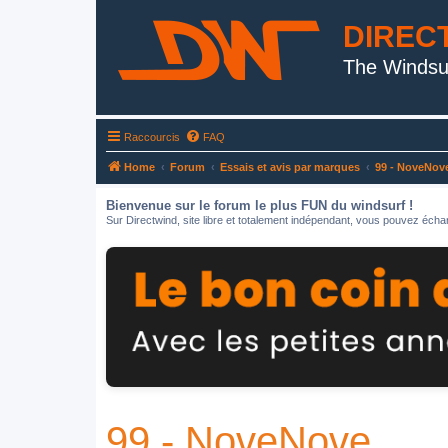
DIREC
The Windsu
Raccourcis
FAQ
Home
Forum
Essais et avis par marques
99 - NoveNov
Bienvenue sur le forum le plus FUN du windsurf !
Sur Directwind, site libre et totalement indépendant, vous pouvez échan
99 - NoveNove