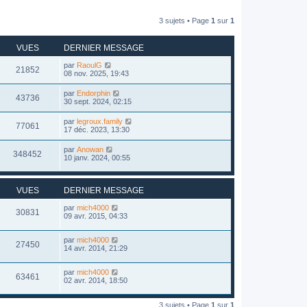
3 sujets • Page
1
sur
1
VUES
DERNIER MESSAGE
par
RaoulG
21852
08 nov. 2025, 19:43
par
Endorphin
43736
30 sept. 2024, 02:15
par
legroux.family
77061
17 déc. 2023, 13:30
par
Anowan
348452
10 janv. 2024, 00:55
VUES
DERNIER MESSAGE
par
mich4000
30831
09 avr. 2015, 04:33
par
mich4000
27450
14 avr. 2014, 21:29
par
mich4000
63461
02 avr. 2014, 18:50
3 sujets • Page
1
sur
1