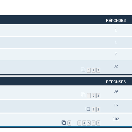
rcher
echerche avancée
RÉPONSES
1
1
7
32
1
2
3
RÉPONSES
39
1
2
3
16
1
2
102
1
3
4
5
6
7
…