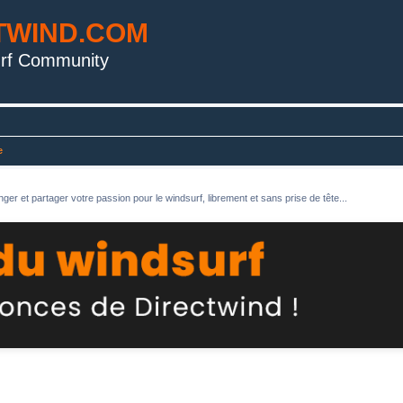
TWIND.COM
rf Community
e
ger et partager votre passion pour le windsurf, librement et sans prise de tête...