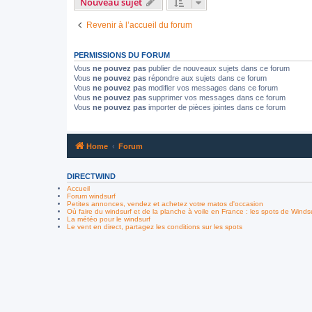
Nouveau sujet
Revenir à l’accueil du forum
PERMISSIONS DU FORUM
Vous
ne pouvez pas
publier de nouveaux sujets dans ce forum
Vous
ne pouvez pas
répondre aux sujets dans ce forum
Vous
ne pouvez pas
modifier vos messages dans ce forum
Vous
ne pouvez pas
supprimer vos messages dans ce forum
Vous
ne pouvez pas
importer de pièces jointes dans ce forum
Home
Forum
DIRECTWIND
Accueil
Forum windsurf
Petites annonces, vendez et achetez votre matos d'occasion
Où faire du windsurf et de la planche à voile en France : les spots de Winds
La météo pour le windsurf
Le vent en direct, partagez les conditions sur les spots