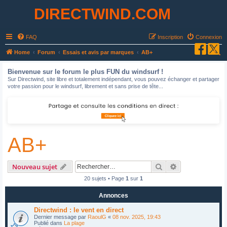
DIRECTWIND.COM
FAQ
Inscription
Connexion
R
Home
Forum
Essais et avis par marques
AB+
e
Bienvenue sur le forum le plus FUN du windsurf !
c
Sur Directwind, site libre et totalement indépendant, vous pouvez échanger et partager
votre passion pour le windsurf, librement et sans prise de tête...
h
e
r
c
AB+
h
e
r
Rechercher
Recherche avan
Nouveau sujet
20 sujets • Page
1
sur
1
Annonces
Directwind : le vent en direct
Dernier message par
RaoulG
«
08 nov. 2025, 19:43
Publié dans
La plage