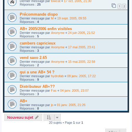
Dernier message par
towcat
«
17 oct. 2005, 21:30
Réponses :
25
1
2
Précommande dispo
Dernier message par
M
«
19 sept. 2005, 09:55
Réponses :
4
AB+ 2005/2006 enfin visibles
Dernier message par
Anonyme
«
24 juin 2005, 21:52
Réponses :
5
cambers capricieux
Dernier message par
Anonyme
«
17 mai 2005, 23:41
Réponses :
3
vend saxo 2.65
Dernier message par
Anonyme
«
15 mai 2005, 22:58
Réponses :
2
qui a une AB+ 54 ?
Dernier message par
hydrofab
«
08 janv. 2005, 17:22
Réponses :
9
Distributeur AB+??
Dernier message par
Fas
«
04 janv. 2005, 23:07
Réponses :
3
AB+
Dernier message par
jo
«
01 janv. 2005, 21:26
Réponses :
8
Nouveau sujet
20 sujets • Page
1
sur
1