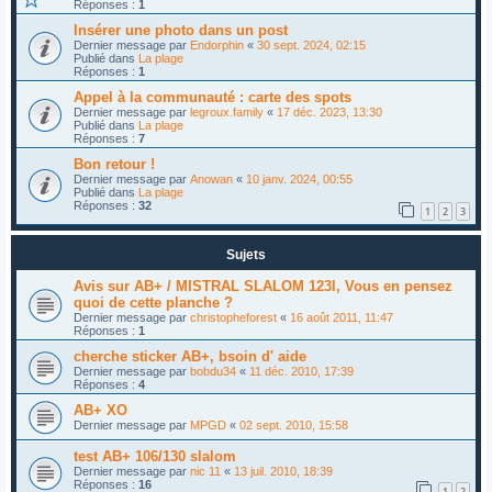
Réponses :
1
Insérer une photo dans un post
Dernier message par
Endorphin
«
30 sept. 2024, 02:15
Publié dans
La plage
Réponses :
1
Appel à la communauté : carte des spots
Dernier message par
legroux.family
«
17 déc. 2023, 13:30
Publié dans
La plage
Réponses :
7
Bon retour !
Dernier message par
Anowan
«
10 janv. 2024, 00:55
Publié dans
La plage
Réponses :
32
1
2
3
Sujets
Avis sur AB+ / MISTRAL SLALOM 123l, Vous en pensez
quoi de cette planche ?
Dernier message par
christopheforest
«
16 août 2011, 11:47
Réponses :
1
cherche sticker AB+, bsoin d' aide
Dernier message par
bobdu34
«
11 déc. 2010, 17:39
Réponses :
4
AB+ XO
Dernier message par
MPGD
«
02 sept. 2010, 15:58
test AB+ 106/130 slalom
Dernier message par
nic 11
«
13 juil. 2010, 18:39
Réponses :
16
1
2