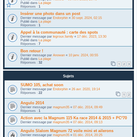
Publié dans
La plage
Réponses :
1
Insérer une photo dans un post
Dernier message par
Endorphin
«
30 sept. 2024, 02:15
Publié dans
La plage
Réponses :
1
Appel à la communauté : carte des spots
Dernier message par
legroux.family
«
17 déc. 2023, 13:30
Publié dans
La plage
Réponses :
7
Bon retour !
Dernier message par
Anowan
«
10 janv. 2024, 00:55
Publié dans
La plage
Réponses :
32
1
2
3
Sujets
SUMO 105, achat soon
Dernier message par
Endorphin
«
26 avr. 2020, 19:14
Réponses :
22
1
2
Angulo 2014
Dernier message par
magnum35
«
07 déc. 2014, 09:49
Réponses :
1
Action avec la Magnum 115 Ka race 2014 & 2015 + PC²70
Dernier message par
magnum35
«
07 déc. 2014, 09:13
Angulo Slalom Magnum 72 voile mini et ailerons
Dernier message par
magnum35
«
01 déc. 2014, 20:25