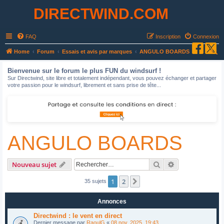
DIRECTWIND.COM
FAQ
Inscription
Connexion
R
Home
Forum
Essais et avis par marques
ANGULO BOARDS
e
Bienvenue sur le forum le plus FUN du windsurf !
c
Sur Directwind, site libre et totalement indépendant, vous pouvez échanger et partager
votre passion pour le windsurf, librement et sans prise de tête...
h
e
r
c
ANGULO BOARDS
h
e
r
Rechercher
Recherche avan
Nouveau sujet
1
2
Suivant
35 sujets
Annonces
Directwind : le vent en direct
Dernier message par
RaoulG
«
08 nov. 2025, 19:43