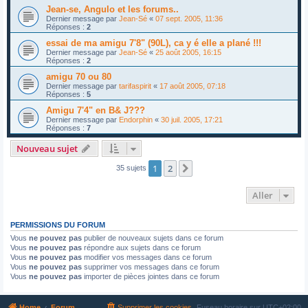
Jean-se, Angulo et les forums..
Dernier message par
Jean-Sé
«
07 sept. 2005, 11:36
Réponses :
2
essai de ma amigu 7'8" (90L), ca y é elle a plané !!!
Dernier message par
Jean-Sé
«
25 août 2005, 16:15
Réponses :
2
amigu 70 ou 80
Dernier message par
tarifaspirit
«
17 août 2005, 07:18
Réponses :
5
Amigu 7'4" en B& J???
Dernier message par
Endorphin
«
30 juil. 2005, 17:21
Réponses :
7
Nouveau sujet
1
2
Suivant
35 sujets
Aller
PERMISSIONS DU FORUM
Vous
ne pouvez pas
publier de nouveaux sujets dans ce forum
Vous
ne pouvez pas
répondre aux sujets dans ce forum
Vous
ne pouvez pas
modifier vos messages dans ce forum
Vous
ne pouvez pas
supprimer vos messages dans ce forum
Vous
ne pouvez pas
importer de pièces jointes dans ce forum
Home
Forum
Supprimer les cookies
Fuseau horaire sur
UTC+02:00