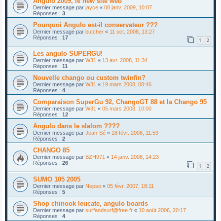
Angulo 2009, le new site web
Dernier message par
jayce
«
08 janv. 2009, 10:07
Réponses :
3
Pourquoi Angulo est-il conservateur ???
Dernier message par
butcher
«
11 oct. 2008, 13:27
Réponses :
17
1
2
Les angulo SUPERGU!
Dernier message par
W31
«
13 avr. 2008, 11:34
Réponses :
11
Nouvelle chango ou custom twinfin?
Dernier message par
W31
«
19 mars 2008, 08:46
Réponses :
4
Comparaison SuperGu 92, ChangoGT 88 et la Chango 95
Dernier message par
W31
«
05 mars 2008, 10:00
Réponses :
12
Angulo dans le slalom ????
Dernier message par
Jean-Sé
«
18 févr. 2008, 11:59
Réponses :
2
CHANGO 85
Dernier message par
BZH971
«
14 janv. 2008, 14:23
Réponses :
26
1
2
SUMO 105 2005
Dernier message par
Nepso
«
05 févr. 2007, 18:11
Réponses :
5
Shop chinook leucate, angulo boards
Dernier message par
surfandsurf@free.fr
«
10 août 2006, 20:17
Réponses :
4