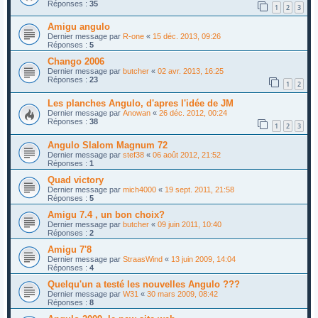
Réponses :
35
1
2
3
Amigu angulo
Dernier message par
R-one
«
15 déc. 2013, 09:26
Réponses :
5
Chango 2006
Dernier message par
butcher
«
02 avr. 2013, 16:25
Réponses :
23
1
2
Les planches Angulo, d'apres l'idée de JM
Dernier message par
Anowan
«
26 déc. 2012, 00:24
Réponses :
38
1
2
3
Angulo Slalom Magnum 72
Dernier message par
stef38
«
06 août 2012, 21:52
Réponses :
1
Quad victory
Dernier message par
mich4000
«
19 sept. 2011, 21:58
Réponses :
5
Amigu 7.4 , un bon choix?
Dernier message par
butcher
«
09 juin 2011, 10:40
Réponses :
2
Amigu 7'8
Dernier message par
StraasWind
«
13 juin 2009, 14:04
Réponses :
4
Quelqu'un a testé les nouvelles Angulo ???
Dernier message par
W31
«
30 mars 2009, 08:42
Réponses :
8