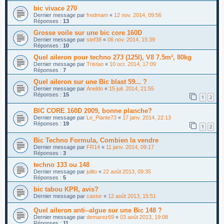
bic vivace 270
Dernier message par
fredmam
«
12 nov. 2014, 09:56
Réponses :
13
Grosse voile sur une bic core 160D
Dernier message par
stef38
«
06 nov. 2014, 15:39
Réponses :
10
Quel aileron pour techno 273 (125l), V8 7.5m², 80kg
Dernier message par
Tristao
«
10 oct. 2014, 17:09
Réponses :
7
Quel aileron sur une Bic blast 59... ?
Dernier message par
Aneldo
«
15 juil. 2014, 21:55
Réponses :
15
1
2
BIC CORE 160D 2009, bonne planche?
Dernier message par
Le_Piante73
«
17 janv. 2014, 22:13
Réponses :
19
1
2
Bic Techno Formula, Combien la vendre
Dernier message par
FR14
«
11 janv. 2014, 09:17
Réponses :
3
techno 133 ou 148
Dernier message par
julito
«
22 août 2013, 09:35
Réponses :
5
bic tabou KPR, avis?
Dernier message par
castor
«
12 août 2013, 15:51
Quel aileron anti--algue sur une Bic 148 ?
Dernier message par
demarez69
«
03 août 2013, 19:08
Réponses :
11