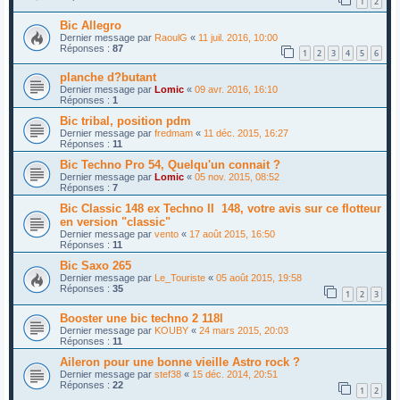
1
2
Bic Allegro
Dernier message par
RaoulG
«
11 juil. 2016, 10:00
Réponses :
87
1
2
3
4
5
6
planche d?butant
Dernier message par
Lomic
«
09 avr. 2016, 16:10
Réponses :
1
Bic tribal, position pdm
Dernier message par
fredmam
«
11 déc. 2015, 16:27
Réponses :
11
Bic Techno Pro 54, Quelqu'un connait ?
Dernier message par
Lomic
«
05 nov. 2015, 08:52
Réponses :
7
Bic Classic 148 ex Techno II 148, votre avis sur ce flotteur
en version "classic"
Dernier message par
vento
«
17 août 2015, 16:50
Réponses :
11
Bic Saxo 265
Dernier message par
Le_Touriste
«
05 août 2015, 19:58
Réponses :
35
1
2
3
Booster une bic techno 2 118l
Dernier message par
KOUBY
«
24 mars 2015, 20:03
Réponses :
11
Aileron pour une bonne vieille Astro rock ?
Dernier message par
stef38
«
15 déc. 2014, 20:51
Réponses :
22
1
2