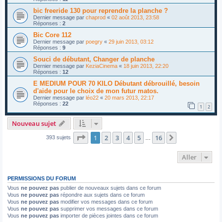
bic freeride 130 pour reprendre la planche ?
Dernier message par
chaprod
«
02 août 2013, 23:58
Réponses :
2
Bic Core 112
Dernier message par
poegry
«
29 juin 2013, 03:12
Réponses :
9
Souci de débutant, Changer de planche
Dernier message par
KeziaCinema
«
18 juin 2013, 22:20
Réponses :
12
E MEDIUM POUR 70 KILO Débutant débrouillé, besoin
d'aide pour le choix de mon futur matos.
Dernier message par
léo22
«
20 mars 2013, 22:17
Réponses :
22
1
2
Nouveau sujet
Page
1
sur
16
1
2
3
4
5
16
Suivant
393 sujets
…
Aller
PERMISSIONS DU FORUM
Vous
ne pouvez pas
publier de nouveaux sujets dans ce forum
Vous
ne pouvez pas
répondre aux sujets dans ce forum
Vous
ne pouvez pas
modifier vos messages dans ce forum
Vous
ne pouvez pas
supprimer vos messages dans ce forum
Vous
ne pouvez pas
importer de pièces jointes dans ce forum