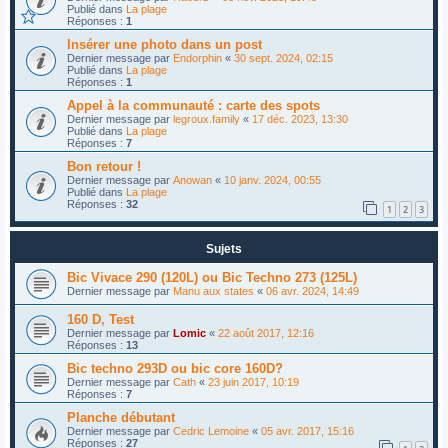
Publié dans
La plage
Réponses :
1
Insérer une photo dans un post
Dernier message par
Endorphin
«
30 sept. 2024, 02:15
Publié dans
La plage
Réponses :
1
Appel à la communauté : carte des spots
Dernier message par
legroux.family
«
17 déc. 2023, 13:30
Publié dans
La plage
Réponses :
7
Bon retour !
Dernier message par
Anowan
«
10 janv. 2024, 00:55
Publié dans
La plage
Réponses :
32
1
2
3
Sujets
Bic Vivace 290 (120L) ou Bic Techno 273 (125L)
Dernier message par
Manu aux states
«
06 avr. 2024, 14:49
160 D, Test
Dernier message par
Lomic
«
22 août 2017, 12:16
Réponses :
13
Bic techno 293D ou bic core 160D?
Dernier message par
Cath
«
23 juin 2017, 10:19
Réponses :
7
Planche débutant
Dernier message par
Cedric Lemoine
«
05 avr. 2017, 15:16
Réponses :
27