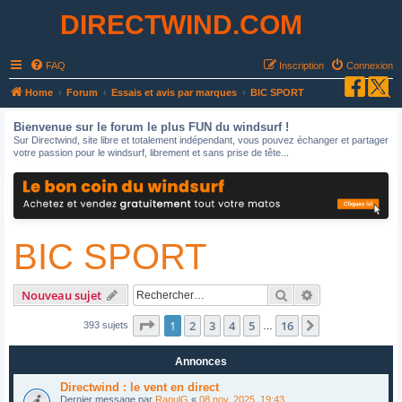
DIRECTWIND.COM
FAQ
Inscription
Connexion
R
Home
Forum
Essais et avis par marques
BIC SPORT
e
Bienvenue sur le forum le plus FUN du windsurf !
c
Sur Directwind, site libre et totalement indépendant, vous pouvez échanger et partager
votre passion pour le windsurf, librement et sans prise de tête...
h
e
r
c
BIC SPORT
h
e
r
Rechercher
Recherche avan
Nouveau sujet
Page
1
sur
16
1
2
3
4
5
16
Suivant
393 sujets
…
Annonces
Directwind : le vent en direct
Dernier message par
RaoulG
«
08 nov. 2025, 19:43