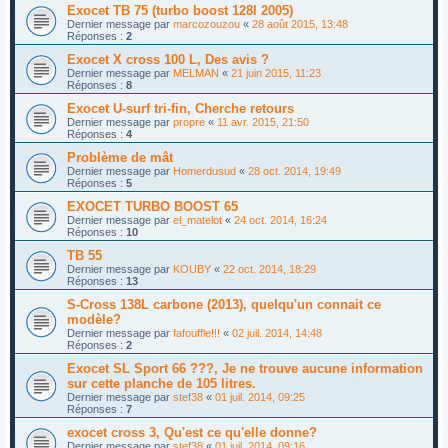
Exocet TB 75 (turbo boost 128l 2005)
Dernier message par
marcozouzou
«
28 août 2015, 13:48
Réponses :
2
Exocet X cross 100 L, Des avis ?
Dernier message par
MELMAN
«
21 juin 2015, 11:23
Réponses :
8
Exocet U-surf tri-fin, Cherche retours
Dernier message par
propre
«
11 avr. 2015, 21:50
Réponses :
4
Problème de mât
Dernier message par
Homerdusud
«
28 oct. 2014, 19:49
Réponses :
5
EXOCET TURBO BOOST 65
Dernier message par
el_matelot
«
24 oct. 2014, 16:24
Réponses :
10
TB 55
Dernier message par
KOUBY
«
22 oct. 2014, 18:29
Réponses :
13
S-Cross 138L carbone (2013), quelqu'un connait ce
modèle?
Dernier message par
fafouffle!!!
«
02 juil. 2014, 14:48
Réponses :
2
Exocet SL Sport 66 ???, Je ne trouve aucune information
sur cette planche de 105 litres.
Dernier message par
stef38
«
01 juil. 2014, 09:25
Réponses :
7
exocet cross 3, Qu'est ce qu'elle donne?
Dernier message par
stef38
«
01 juil. 2014, 09:16