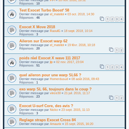
Réponses :
10
Test Exocet Turbo Boost² 58
Dernier message par
el_matelot
«
03 oct. 2018, 14:30
Réponses :
46
1
2
3
4
Exocet X Move 2018
Dernier message par
RaoulG
«
18 sept. 2018, 10:14
Réponses :
3
Aileron sur Exocet warp 62
Dernier message par
el_matelot
«
19 févr. 2018, 10:18
Réponses :
20
1
2
poids réel Exocet X wave 111 2017
Dernier message par
jlp
«
02 nov. 2017, 23:04
Réponses :
51
1
2
3
4
quel aileron pour une warp SL66 ?
Dernier message par
Homerdusud
«
08 août 2016, 09:43
Réponses :
1
exo warp SL 66, toujours dans le coup ?
Dernier message par
vince30
«
21 juil. 2016, 11:17
Réponses :
23
1
2
Exocet U-surf Core, des avis ?
Dernier message par
Nicko
«
23 sept. 2015, 11:13
Réponses :
3
Reglage straps Exocet Cross 84
Dernier message par
Amaurix
«
15 sept. 2015, 16:20