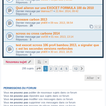
Réponses :
7
Quel aileron sur une EXOCET FORMULA 100 de 2010
Dernier message par
blaireau77
«
21 févr. 2014, 09:42
Réponses :
2
exowave carbon 2013
Dernier message par
phil09
«
09 nov. 2013, 06:54
Réponses :
20
1
2
scross ou cross carbone 2014
Dernier message par
stef38
«
01 nov. 2013, 13:14
Réponses :
3
test exocet scross 106 pro4 bambou 2013, a signaler que
c est les secondes versions renforcées
Dernier message par
phil09
«
30 oct. 2013, 18:25
Réponses :
3
Nouveau sujet
Page
1
sur
12
1
2
3
4
5
12
Suivant
295 sujets
…
Aller
PERMISSIONS DU FORUM
Vous
ne pouvez pas
publier de nouveaux sujets dans ce forum
Vous
ne pouvez pas
répondre aux sujets dans ce forum
Vous
ne pouvez pas
modifier vos messages dans ce forum
Vous
ne pouvez pas
supprimer vos messages dans ce forum
Vous
ne pouvez pas
importer de pièces jointes dans ce forum