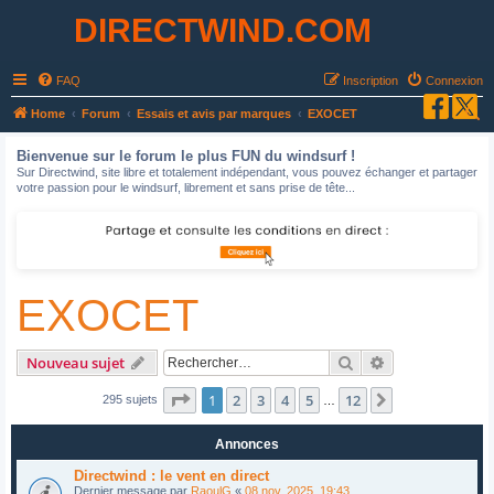
DIRECTWIND.COM
FAQ
Inscription
Connexion
R
Home
Forum
Essais et avis par marques
EXOCET
e
Bienvenue sur le forum le plus FUN du windsurf !
c
Sur Directwind, site libre et totalement indépendant, vous pouvez échanger et partager
votre passion pour le windsurf, librement et sans prise de tête...
h
e
r
c
EXOCET
h
e
r
Rechercher
Recherche avan
Nouveau sujet
Page
1
sur
12
1
2
3
4
5
12
Suivant
295 sujets
…
Annonces
Directwind : le vent en direct
Dernier message par
RaoulG
«
08 nov. 2025, 19:43