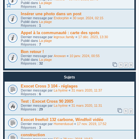
Publié dans
La plage
Réponses :
1
Insérer une photo dans un post
Dernier message par
Endorphin
«
30 sept. 2024, 02:15
Publié dans
La plage
Réponses :
1
Appel à la communauté : carte des spots
Dernier message par
legroux.family
«
17 déc. 2023, 13:30
Publié dans
La plage
Réponses :
7
Bon retour !
Dernier message par
Anowan
«
10 janv. 2024, 00:55
Publié dans
La plage
Réponses :
32
1
2
3
Sujets
Exocet Cross 3 104 - réglages
Dernier message par
La hyène
«
31 mars 2020, 11:37
Réponses :
6
Test : Exocet Cross 90 2005
Dernier message par
La hyène
«
31 mars 2020, 11:31
Réponses :
29
1
2
Exocet freefoil 132 carbone, Windfoil vidéo
Dernier message par
Homerdusud
«
17 nov. 2019, 17:52
Réponses :
3
construction
Dernier message par
FiFi
«
28 nov. 2018, 19:52