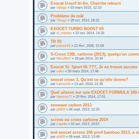
Exocet U-surf tri-fin, Cherche retours
par
tobago
»
03 mars 2015, 12:10
Problème de mât
par
Yiougs
»
28 oct. 2014, 18:32
EXOCET TURBO BOOST 65
par
el_matelot
»
22 oct. 2014, 14:20
TB 55
par
patrick92
»
22 févr. 2006, 15:09
S-Cross 138L carbone (2013), quelqu'un conn
par
fafouffle!!!
»
28 juin 2014, 20:34
Exocet SL Sport 66 ???, Je ne trouve aucune i
par
saku
»
30 mars 2014, 17:46
exocet cross 3, Qu'est ce qu'elle donne?
par
kafooo34
»
13 avr. 2010, 21:35
Quel aileron sur une EXOCET FORMULA 100 
par
blaireau77
»
20 févr. 2014, 17:01
exowave carbon 2013
par
phil09
»
06 sept. 2013, 12:25
scross ou cross carbone 2014
par
copello
»
02 oct. 2013, 20:57
test exocet scross 106 pro4 bambou 2013, a si
par
phil09
»
06 sept. 2013, 13:49