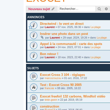
Reche
R
Nouveau sujet
ANNONCES
Directwind : le vent en direct
par
Laurent
»
07 nov. 2025, 06:36
» dans
La plage
Insérer une photo dans un post
par
Laurent
»
29 sept. 2024, 19:26
» dans
La plage
Appel à la communauté : carte des spots
par
Laurent
»
24 nov. 2023, 07:01
» dans
La plage
Bon retour !
par
Laurent
»
18 nov. 2023, 22:40
» dans
La plage
SUJETS
Exocet Cross 3 104 - réglages
par
marcozouzou
»
01 oct. 2016, 17:22
Test : Exocet Cross 90 2005
par
francois
»
08 déc. 2005, 16:22
Exocet freefoil 132 carbone, Windfoil vidéo
par
tintin.gwen
»
22 juil. 2019, 05:19
construction
par
R-one13
»
10 sept. 2018, 06:40