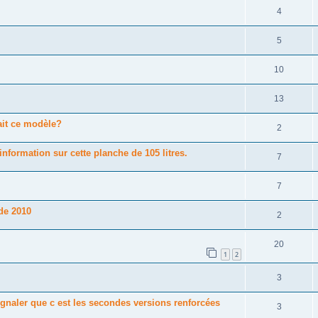
4
5
10
13
ait ce modèle?
2
nformation sur cette planche de 105 litres.
7
7
de 2010
2
20
1
2
3
gnaler que c est les secondes versions renforcées
3