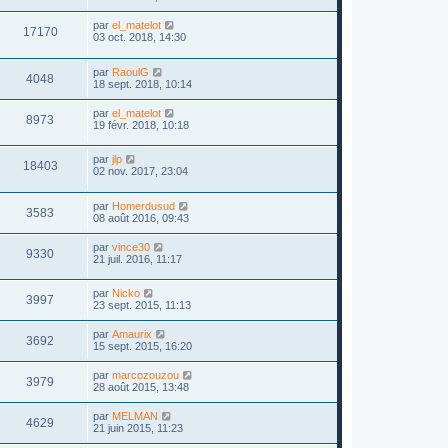
par
el_matelot
17170
03 oct. 2018, 14:30
par
RaoulG
4048
18 sept. 2018, 10:14
par
el_matelot
8973
19 févr. 2018, 10:18
par
jlp
18403
02 nov. 2017, 23:04
par
Homerdusud
3583
08 août 2016, 09:43
par
vince30
9330
21 juil. 2016, 11:17
par
Nicko
3997
23 sept. 2015, 11:13
par
Amaurix
3692
15 sept. 2015, 16:20
par
marcozouzou
3979
28 août 2015, 13:48
par
MELMAN
4629
21 juin 2015, 11:23