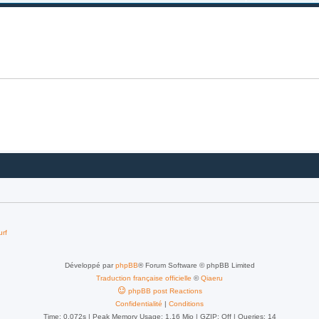
urf
Développé par
phpBB
® Forum Software © phpBB Limited
Traduction française officielle
©
Qiaeru
phpBB post Reactions
Confidentialité
|
Conditions
Time: 0.072s
| Peak Memory Usage: 1.16 Mio | GZIP: Off |
Queries: 14