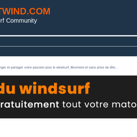
TWIND.COM
rf Community
ger et partager votre passion pour le windsurf, librement et sans prise de tête...