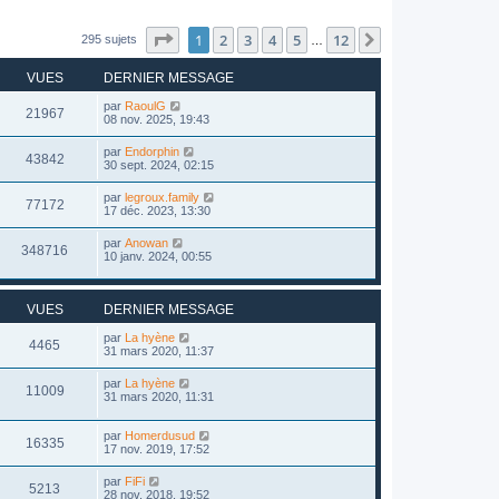
Page
1
sur
12
1
2
3
4
5
12
Suivant
295 sujets
…
VUES
DERNIER MESSAGE
par
RaoulG
21967
08 nov. 2025, 19:43
par
Endorphin
43842
30 sept. 2024, 02:15
par
legroux.family
77172
17 déc. 2023, 13:30
par
Anowan
348716
10 janv. 2024, 00:55
VUES
DERNIER MESSAGE
par
La hyène
4465
31 mars 2020, 11:37
par
La hyène
11009
31 mars 2020, 11:31
par
Homerdusud
16335
17 nov. 2019, 17:52
par
FiFi
5213
28 nov. 2018, 19:52