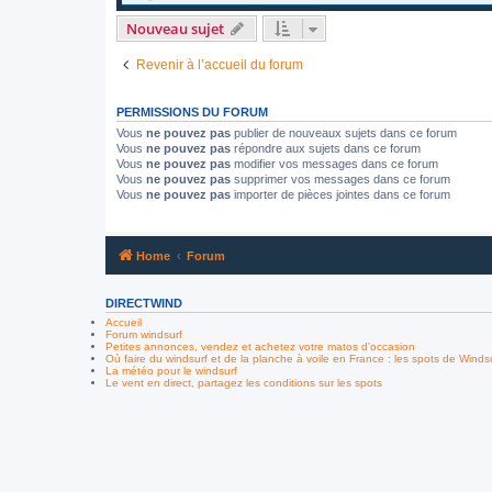
Nouveau sujet
Revenir à l’accueil du forum
PERMISSIONS DU FORUM
Vous
ne pouvez pas
publier de nouveaux sujets dans ce forum
Vous
ne pouvez pas
répondre aux sujets dans ce forum
Vous
ne pouvez pas
modifier vos messages dans ce forum
Vous
ne pouvez pas
supprimer vos messages dans ce forum
Vous
ne pouvez pas
importer de pièces jointes dans ce forum
Home
Forum
DIRECTWIND
Accueil
Forum windsurf
Petites annonces, vendez et achetez votre matos d'occasion
Où faire du windsurf et de la planche à voile en France : les spots de Winds
La météo pour le windsurf
Le vent en direct, partagez les conditions sur les spots