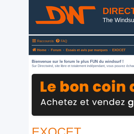
DIREC
The Windsu
Raccourcis
FAQ
Home
Forum
Essais et avis par marques
EXOCET
Bienvenue sur le forum le plus FUN du windsurf !
Sur Directwind, site libre et totalement indépendant, vous pouvez échan
EXOCET