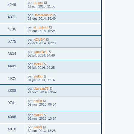
par
propre
4249
11 avr. 2015, 21:50
par
Homerdusud
4371
28 oct. 2014, 19:49
par
el_matelot
4736
24 oct. 2014, 16:24
par
KOUBY
5775
22 oct. 2014, 18:29
par
fafouffle!!!
3834
02 juil. 2014, 14:48
par
stef38
4409
01 juil. 2014, 09:25
par
stef38
4625
01 juil. 2014, 09:16
par
blaireau77
3888
21 févr. 2014, 09:42
par
phil09
9741
09 nov. 2013, 06:54
par
stef38
4088
01 nov. 2013, 13:14
par
phil09
4018
30 oct. 2013, 18:25