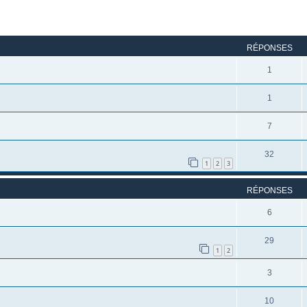
rcher
echerche avancée
RÉPONSES
1
1
7
32
1
2
3
RÉPONSES
6
29
1
2
3
10