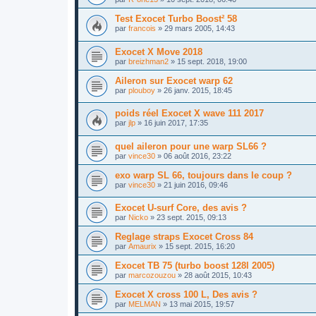
Test Exocet Turbo Boost² 58
par
francois
»
29 mars 2005, 14:43
Exocet X Move 2018
par
breizhman2
»
15 sept. 2018, 19:00
Aileron sur Exocet warp 62
par
plouboy
»
26 janv. 2015, 18:45
poids réel Exocet X wave 111 2017
par
jlp
»
16 juin 2017, 17:35
quel aileron pour une warp SL66 ?
par
vince30
»
06 août 2016, 23:22
exo warp SL 66, toujours dans le coup ?
par
vince30
»
21 juin 2016, 09:46
Exocet U-surf Core, des avis ?
par
Nicko
»
23 sept. 2015, 09:13
Reglage straps Exocet Cross 84
par
Amaurix
»
15 sept. 2015, 16:20
Exocet TB 75 (turbo boost 128l 2005)
par
marcozouzou
»
28 août 2015, 10:43
Exocet X cross 100 L, Des avis ?
par
MELMAN
»
13 mai 2015, 19:57