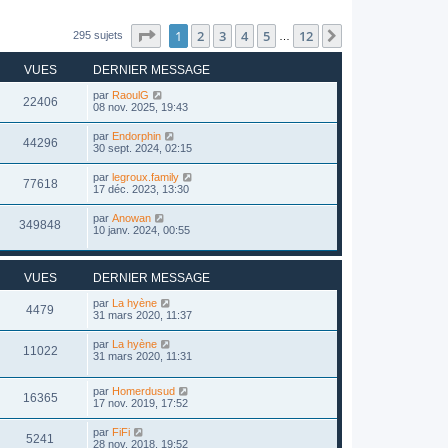
Page
1
sur
12
1
2
3
4
5
12
Suivant
295 sujets
…
VUES
DERNIER MESSAGE
par
RaoulG
22406
08 nov. 2025, 19:43
par
Endorphin
44296
30 sept. 2024, 02:15
par
legroux.family
77618
17 déc. 2023, 13:30
par
Anowan
349848
10 janv. 2024, 00:55
VUES
DERNIER MESSAGE
par
La hyène
4479
31 mars 2020, 11:37
par
La hyène
11022
31 mars 2020, 11:31
par
Homerdusud
16365
17 nov. 2019, 17:52
par
FiFi
5241
28 nov. 2018, 19:52