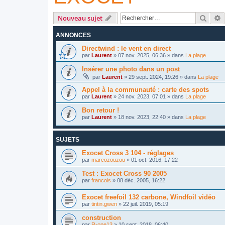
Reche
R
Nouveau sujet
ANNONCES
Directwind : le vent en direct
par
Laurent
»
07 nov. 2025, 06:36
» dans
La plage
Insérer une photo dans un post
par
Laurent
»
29 sept. 2024, 19:26
» dans
La plage
Appel à la communauté : carte des spots
par
Laurent
»
24 nov. 2023, 07:01
» dans
La plage
Bon retour !
par
Laurent
»
18 nov. 2023, 22:40
» dans
La plage
SUJETS
Exocet Cross 3 104 - réglages
par
marcozouzou
»
01 oct. 2016, 17:22
Test : Exocet Cross 90 2005
par
francois
»
08 déc. 2005, 16:22
Exocet freefoil 132 carbone, Windfoil vidéo
par
tintin.gwen
»
22 juil. 2019, 05:19
construction
par
R-one13
»
10 sept. 2018, 06:40