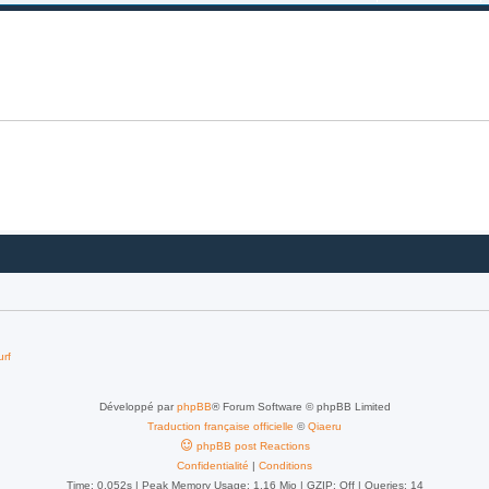
urf
Développé par
phpBB
® Forum Software © phpBB Limited
Traduction française officielle
©
Qiaeru
phpBB post Reactions
Confidentialité
|
Conditions
Time: 0.052s
| Peak Memory Usage: 1.16 Mio | GZIP: Off |
Queries: 14