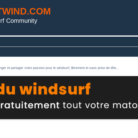
TWIND.COM
rf Community
ger et partager votre passion pour le windsurf, librement et sans prise de tête...