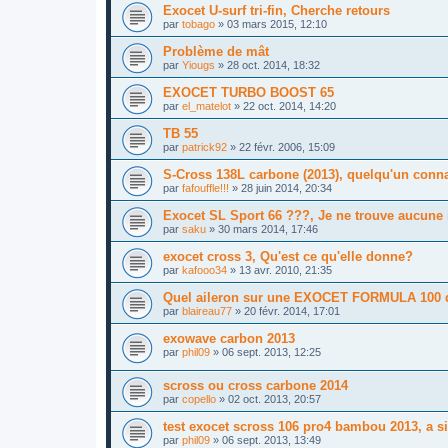
Exocet U-surf tri-fin, Cherche retours
par
tobago
»
03 mars 2015, 12:10
Problème de mât
par
Yiougs
»
28 oct. 2014, 18:32
EXOCET TURBO BOOST 65
par
el_matelot
»
22 oct. 2014, 14:20
TB 55
par
patrick92
»
22 févr. 2006, 15:09
S-Cross 138L carbone (2013), quelqu'un conn
par
fafouffle!!!
»
28 juin 2014, 20:34
Exocet SL Sport 66 ???, Je ne trouve aucune i
par
saku
»
30 mars 2014, 17:46
exocet cross 3, Qu'est ce qu'elle donne?
par
kafooo34
»
13 avr. 2010, 21:35
Quel aileron sur une EXOCET FORMULA 100 
par
blaireau77
»
20 févr. 2014, 17:01
exowave carbon 2013
par
phil09
»
06 sept. 2013, 12:25
scross ou cross carbone 2014
par
copello
»
02 oct. 2013, 20:57
test exocet scross 106 pro4 bambou 2013, a si
par
phil09
»
06 sept. 2013, 13:49