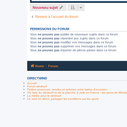
Nouveau sujet
Revenir à l’accueil du forum
PERMISSIONS DU FORUM
Vous
ne pouvez pas
publier de nouveaux sujets dans ce forum
Vous
ne pouvez pas
répondre aux sujets dans ce forum
Vous
ne pouvez pas
modifier vos messages dans ce forum
Vous
ne pouvez pas
supprimer vos messages dans ce forum
Vous
ne pouvez pas
importer de pièces jointes dans ce forum
Home
Forum
DIRECTWIND
Accueil
Forum windsurf
Petites annonces, vendez et achetez votre matos d'occasion
Où faire du windsurf et de la planche à voile en France : les spots de Winds
La météo pour le windsurf
Le vent en direct, partagez les conditions sur les spots