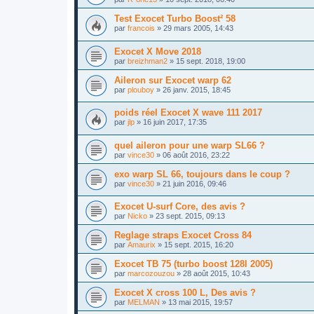
Test Exocet Turbo Boost² 58
par
francois
»
29 mars 2005, 14:43
Exocet X Move 2018
par
breizhman2
»
15 sept. 2018, 19:00
Aileron sur Exocet warp 62
par
plouboy
»
26 janv. 2015, 18:45
poids réel Exocet X wave 111 2017
par
jlp
»
16 juin 2017, 17:35
quel aileron pour une warp SL66 ?
par
vince30
»
06 août 2016, 23:22
exo warp SL 66, toujours dans le coup ?
par
vince30
»
21 juin 2016, 09:46
Exocet U-surf Core, des avis ?
par
Nicko
»
23 sept. 2015, 09:13
Reglage straps Exocet Cross 84
par
Amaurix
»
15 sept. 2015, 16:20
Exocet TB 75 (turbo boost 128l 2005)
par
marcozouzou
»
28 août 2015, 10:43
Exocet X cross 100 L, Des avis ?
par
MELMAN
»
13 mai 2015, 19:57