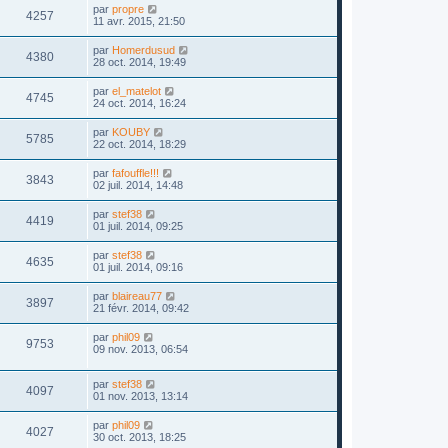
par
propre
4257
11 avr. 2015, 21:50
par
Homerdusud
4380
28 oct. 2014, 19:49
par
el_matelot
4745
24 oct. 2014, 16:24
par
KOUBY
5785
22 oct. 2014, 18:29
par
fafouffle!!!
3843
02 juil. 2014, 14:48
par
stef38
4419
01 juil. 2014, 09:25
par
stef38
4635
01 juil. 2014, 09:16
par
blaireau77
3897
21 févr. 2014, 09:42
par
phil09
9753
09 nov. 2013, 06:54
par
stef38
4097
01 nov. 2013, 13:14
par
phil09
4027
30 oct. 2013, 18:25