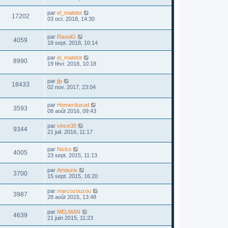
par
el_matelot
17202
03 oct. 2018, 14:30
par
RaoulG
4059
18 sept. 2018, 10:14
par
el_matelot
8990
19 févr. 2018, 10:18
par
jlp
18433
02 nov. 2017, 23:04
par
Homerdusud
3593
08 août 2016, 09:43
par
vince30
9344
21 juil. 2016, 11:17
par
Nicko
4005
23 sept. 2015, 11:13
par
Amaurix
3700
15 sept. 2015, 16:20
par
marcozouzou
3987
28 août 2015, 13:48
par
MELMAN
4639
21 juin 2015, 11:23