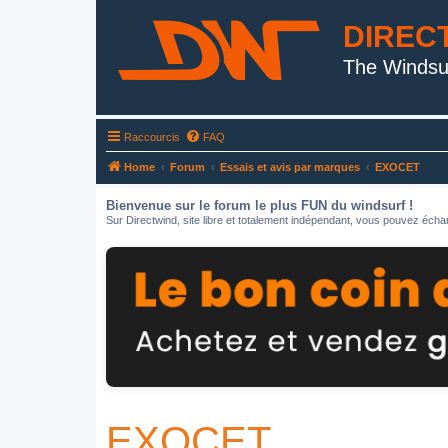
DIREC
The Windsu
Raccourcis
FAQ
Home
Forum
Essais et avis par marques
EXOCET
Bienvenue sur le forum le plus FUN du windsurf !
Sur Directwind, site libre et totalement indépendant, vous pouvez échan
EXOCET