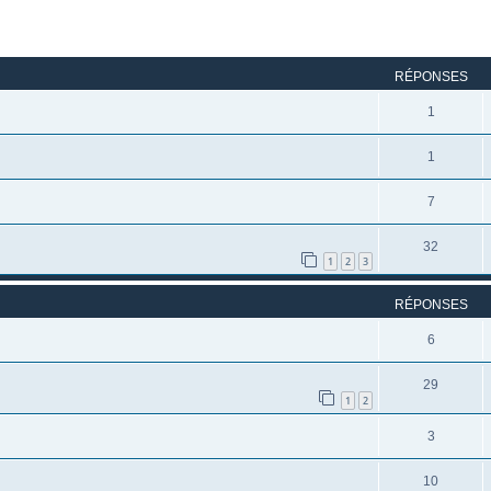
rcher
echerche avancée
RÉPONSES
1
1
7
32
1
2
3
RÉPONSES
6
29
1
2
3
10