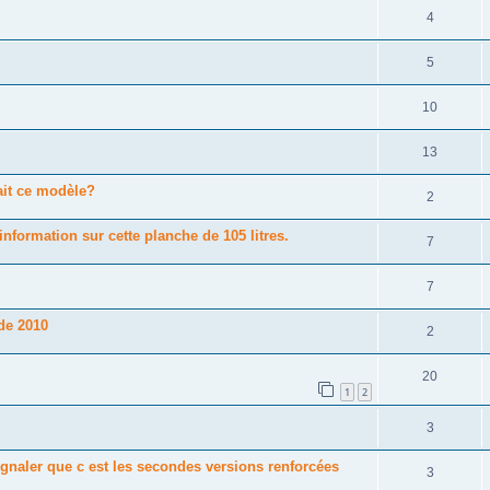
4
5
10
13
ait ce modèle?
2
nformation sur cette planche de 105 litres.
7
7
de 2010
2
20
1
2
3
gnaler que c est les secondes versions renforcées
3