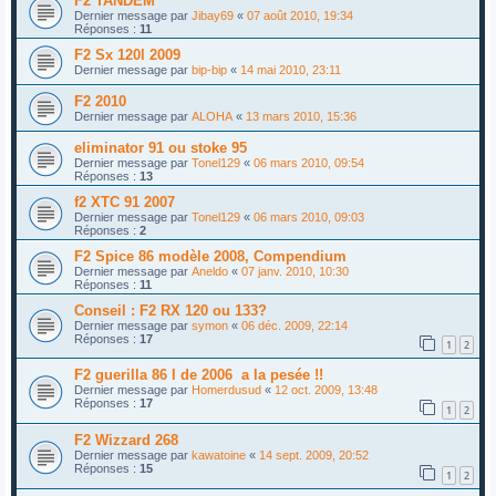
F2 TANDEM
Dernier message par
Jibay69
«
07 août 2010, 19:34
Réponses :
11
F2 Sx 120l 2009
Dernier message par
bip-bip
«
14 mai 2010, 23:11
F2 2010
Dernier message par
ALOHA
«
13 mars 2010, 15:36
eliminator 91 ou stoke 95
Dernier message par
Tonel129
«
06 mars 2010, 09:54
Réponses :
13
f2 XTC 91 2007
Dernier message par
Tonel129
«
06 mars 2010, 09:03
Réponses :
2
F2 Spice 86 modèle 2008, Compendium
Dernier message par
Aneldo
«
07 janv. 2010, 10:30
Réponses :
11
Conseil : F2 RX 120 ou 133?
Dernier message par
symon
«
06 déc. 2009, 22:14
Réponses :
17
1
2
F2 guerilla 86 l de 2006 a la pesée !!
Dernier message par
Homerdusud
«
12 oct. 2009, 13:48
Réponses :
17
1
2
F2 Wizzard 268
Dernier message par
kawatoine
«
14 sept. 2009, 20:52
Réponses :
15
1
2