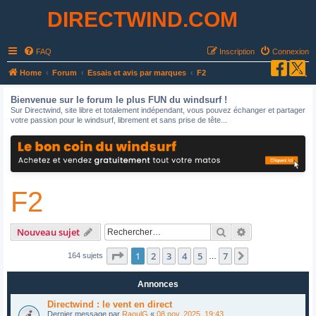
DIRECTWIND.COM
FAQ
Inscription
Connexion
R
Home
Forum
Essais et avis par marques
F2
e
Bienvenue sur le forum le plus FUN du windsurf !
c
Sur Directwind, site libre et totalement indépendant, vous pouvez échanger et partager
votre passion pour le windsurf, librement et sans prise de tête...
h
e
r
c
F2
h
e
r
Rechercher
Recherche avan
Nouveau sujet
Page
1
sur
7
1
2
3
4
5
7
Suivant
164 sujets
…
Annonces
Directwind : le vent en direct
Dernier message par
RaoulG
«
08 nov. 2025, 19:43