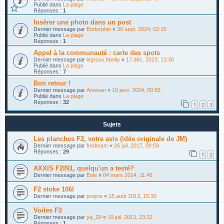
Publié dans
La plage
Réponses :
1
Insérer une photo dans un post
Dernier message par
Endorphin
«
30 sept. 2024, 02:15
Publié dans
La plage
Réponses :
1
Appel à la communauté : carte des spots
Dernier message par
legroux.family
«
17 déc. 2023, 13:30
Publié dans
La plage
Réponses :
7
Bon retour !
Dernier message par
Anowan
«
10 janv. 2024, 00:55
Publié dans
La plage
Réponses :
32
1
2
3
Sujets
Les planches F2, votre avis (idée originale de JM)
Dernier message par
fredmam
«
26 juil. 2017, 09:59
Réponses :
29
1
2
AXXIS F2IN1, quelqu'un a testé?
Dernier message par
Eole
«
04 mars 2014, 11:46
F2 stoke 106l
Dernier message par
propre
«
15 août 2013, 15:30
Voiles F2
Dernier message par
ya_29
«
10 juil. 2013, 23:12
Réponses :
1