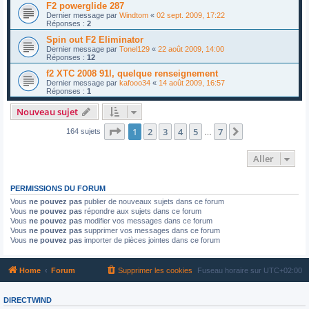
F2 powerglide 287
Dernier message par
Windtom
«
02 sept. 2009, 17:22
Réponses :
2
Spin out F2 Eliminator
Dernier message par
Tonel129
«
22 août 2009, 14:00
Réponses :
12
f2 XTC 2008 91l, quelque renseignement
Dernier message par
kafooo34
«
14 août 2009, 16:57
Réponses :
1
Nouveau sujet
Page
1
sur
7
1
2
3
4
5
7
Suivant
164 sujets
…
Aller
PERMISSIONS DU FORUM
Vous
ne pouvez pas
publier de nouveaux sujets dans ce forum
Vous
ne pouvez pas
répondre aux sujets dans ce forum
Vous
ne pouvez pas
modifier vos messages dans ce forum
Vous
ne pouvez pas
supprimer vos messages dans ce forum
Vous
ne pouvez pas
importer de pièces jointes dans ce forum
Home
Forum
Supprimer les cookies
Fuseau horaire sur
UTC+02:00
DIRECTWIND