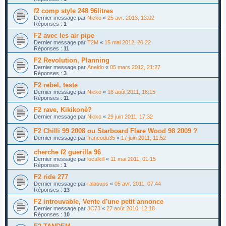
f2 comp style 248 96litres
Dernier message par
Nicko
«
25 avr. 2013, 13:02
Réponses :
1
F2 avec les air pipe
Dernier message par
T2M
«
15 mai 2012, 20:22
Réponses :
11
F2 Revolution, Planning
Dernier message par
Aneldo
«
05 mars 2012, 21:27
Réponses :
3
F2 rebel, teste
Dernier message par
Nicko
«
16 août 2011, 16:15
Réponses :
11
F2 rave, Kikikonè?
Dernier message par
Nicko
«
29 juin 2011, 17:32
F2 Chilli 99 2008 ou Starboard Flare Wood 98 2009 ?
Dernier message par
francodu35
«
17 juin 2011, 11:52
cherche f2 guerilla 96
Dernier message par
localkill
«
11 mai 2011, 01:15
Réponses :
1
F2 ride 277
Dernier message par
ralaoups
«
05 avr. 2011, 07:44
Réponses :
13
F2 introuvable, Vente d'une petit annonce
Dernier message par
JC73
«
27 août 2010, 12:18
Réponses :
10