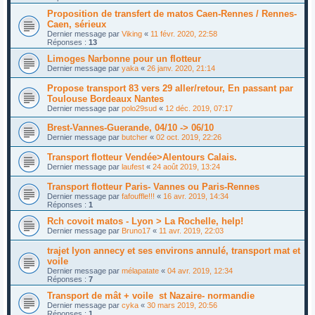
Proposition de transfert de matos Caen-Rennes / Rennes-
Caen, sérieux
Dernier message par
Viking
«
11 févr. 2020, 22:58
Réponses :
13
Limoges Narbonne pour un flotteur
Dernier message par
yaka
«
26 janv. 2020, 21:14
Propose transport 83 vers 29 aller/retour, En passant par
Toulouse Bordeaux Nantes
Dernier message par
polo29sud
«
12 déc. 2019, 07:17
Brest-Vannes-Guerande, 04/10 -> 06/10
Dernier message par
butcher
«
02 oct. 2019, 22:26
Transport flotteur Vendée>Alentours Calais.
Dernier message par
laufest
«
24 août 2019, 13:24
Transport flotteur Paris- Vannes ou Paris-Rennes
Dernier message par
fafouffle!!!
«
16 avr. 2019, 14:34
Réponses :
1
Rch covoit matos - Lyon > La Rochelle, help!
Dernier message par
Bruno17
«
11 avr. 2019, 22:03
trajet lyon annecy et ses environs annulé, transport mat et
voile
Dernier message par
mélapatate
«
04 avr. 2019, 12:34
Réponses :
7
Transport de mât + voile st Nazaire- normandie
Dernier message par
cyka
«
30 mars 2019, 20:56
Réponses :
1