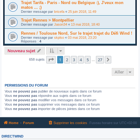
Trajet Tarifa - Paris - Nord ou Belgique :), J'veux mon
matos ... ;)
Dernier message par
bricefa
«
25 juin 2018, 11:49
Trajet Rennes > Montpellier
Dernier message par
Jason34
«
13 mai 2018, 18:40
Rennes / Toulouse Nord, Sur le trajet trajet du Défi Wind !
Dernier message par
skplso
«
03 mai 2018, 23:20
Réponses :
4
Nouveau sujet
Page
1
sur
27
1
2
3
4
5
27
Suivant
658 sujets
…
Aller
PERMISSIONS DU FORUM
Vous
ne pouvez pas
publier de nouveaux sujets dans ce forum
Vous
ne pouvez pas
répondre aux sujets dans ce forum
Vous
ne pouvez pas
modifier vos messages dans ce forum
Vous
ne pouvez pas
supprimer vos messages dans ce forum
Vous
ne pouvez pas
importer de pièces jointes dans ce forum
Home
Forum
Supprimer les cookies
Fuseau horaire sur
UTC+02:00
DIRECTWIND