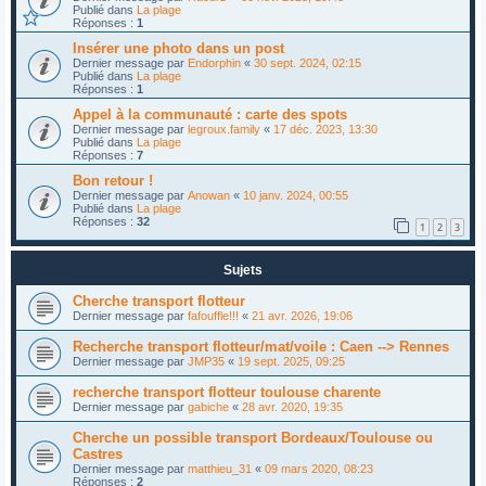
Publié dans
La plage
Réponses :
1
Insérer une photo dans un post
Dernier message par
Endorphin
«
30 sept. 2024, 02:15
Publié dans
La plage
Réponses :
1
Appel à la communauté : carte des spots
Dernier message par
legroux.family
«
17 déc. 2023, 13:30
Publié dans
La plage
Réponses :
7
Bon retour !
Dernier message par
Anowan
«
10 janv. 2024, 00:55
Publié dans
La plage
Réponses :
32
1
2
3
Sujets
Cherche transport flotteur
Dernier message par
fafouffle!!!
«
21 avr. 2026, 19:06
Recherche transport flotteur/mat/voile : Caen --> Rennes
Dernier message par
JMP35
«
19 sept. 2025, 09:25
recherche transport flotteur toulouse charente
Dernier message par
gabiche
«
28 avr. 2020, 19:35
Cherche un possible transport Bordeaux/Toulouse ou
Castres
Dernier message par
matthieu_31
«
09 mars 2020, 08:23
Réponses :
2