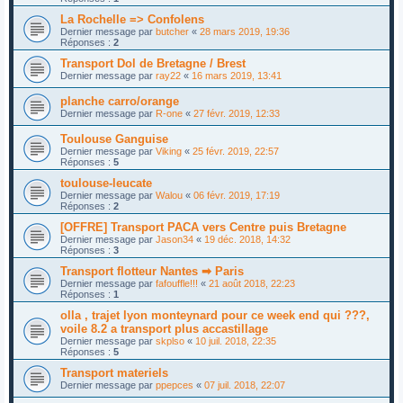
La Rochelle => Confolens
Dernier message par
butcher
«
28 mars 2019, 19:36
Réponses :
2
Transport Dol de Bretagne / Brest
Dernier message par
ray22
«
16 mars 2019, 13:41
planche carro/orange
Dernier message par
R-one
«
27 févr. 2019, 12:33
Toulouse Ganguise
Dernier message par
Viking
«
25 févr. 2019, 22:57
Réponses :
5
toulouse-leucate
Dernier message par
Walou
«
06 févr. 2019, 17:19
Réponses :
2
[OFFRE] Transport PACA vers Centre puis Bretagne
Dernier message par
Jason34
«
19 déc. 2018, 14:32
Réponses :
3
Transport flotteur Nantes ➡ Paris
Dernier message par
fafouffle!!!
«
21 août 2018, 22:23
Réponses :
1
olla , trajet lyon monteynard pour ce week end qui ???,
voile 8.2 a transport plus accastillage
Dernier message par
skplso
«
10 juil. 2018, 22:35
Réponses :
5
Transport materiels
Dernier message par
ppepces
«
07 juil. 2018, 22:07