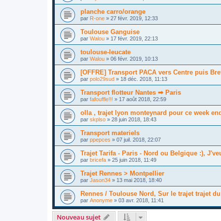
planche carro/orange
par
R-one
»
27 févr. 2019, 12:33
Toulouse Ganguise
par
Walou
»
17 févr. 2019, 22:13
toulouse-leucate
par
Walou
»
06 févr. 2019, 10:13
[OFFRE] Transport PACA vers Centre puis Bre
par
polo29sud
»
18 déc. 2018, 11:13
Transport flotteur Nantes ➡ Paris
par
fafouffle!!!
»
17 août 2018, 22:59
olla , trajet lyon monteynard pour ce week end
par
skplso
»
28 juin 2018, 18:43
Transport materiels
par
ppepces
»
07 juil. 2018, 22:07
Trajet Tarifa - Paris - Nord ou Belgique :), J'v
par
bricefa
»
25 juin 2018, 11:49
Trajet Rennes > Montpellier
par
Jason34
»
13 mai 2018, 18:40
Rennes / Toulouse Nord, Sur le trajet trajet du
par
Anonyme
»
03 avr. 2018, 11:41
Nouveau sujet