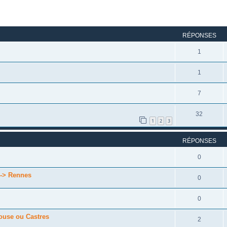
rcher
echerche avancée
RÉPONSES
1
1
7
32
1
2
3
RÉPONSES
0
 --> Rennes
0
0
ouse ou Castres
2