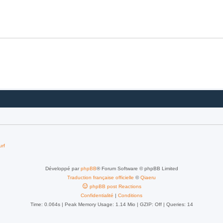
urf
Développé par
phpBB
® Forum Software © phpBB Limited
Traduction française officielle
©
Qiaeru
phpBB post Reactions
Confidentialité
|
Conditions
Time: 0.064s
| Peak Memory Usage: 1.14 Mio | GZIP: Off |
Queries: 14