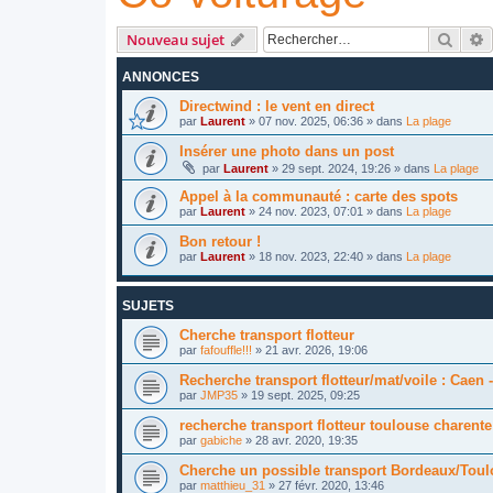
Reche
R
Nouveau sujet
ANNONCES
Directwind : le vent en direct
par
Laurent
»
07 nov. 2025, 06:36
» dans
La plage
Insérer une photo dans un post
par
Laurent
»
29 sept. 2024, 19:26
» dans
La plage
Appel à la communauté : carte des spots
par
Laurent
»
24 nov. 2023, 07:01
» dans
La plage
Bon retour !
par
Laurent
»
18 nov. 2023, 22:40
» dans
La plage
SUJETS
Cherche transport flotteur
par
fafouffle!!!
»
21 avr. 2026, 19:06
Recherche transport flotteur/mat/voile : Caen
par
JMP35
»
19 sept. 2025, 09:25
recherche transport flotteur toulouse charente
par
gabiche
»
28 avr. 2020, 19:35
Cherche un possible transport Bordeaux/Toul
par
matthieu_31
»
27 févr. 2020, 13:46