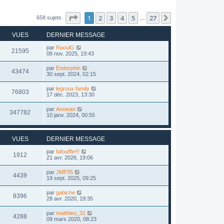
Page
1
sur
27
1
2
3
4
5
27
Suivant
658 sujets
…
VUES
DERNIER MESSAGE
par
RaoulG
21595
08 nov. 2025, 19:43
par
Endorphin
43474
30 sept. 2024, 02:15
par
legroux.family
76803
17 déc. 2023, 13:30
par
Anowan
347782
10 janv. 2024, 00:55
VUES
DERNIER MESSAGE
par
fafouffle!!!
1912
21 avr. 2026, 19:06
par
JMP35
4439
19 sept. 2025, 09:25
par
gabiche
8396
28 avr. 2020, 19:35
par
matthieu_31
4288
09 mars 2020, 08:23