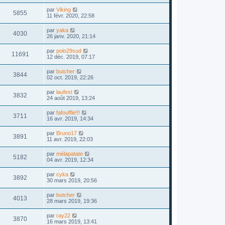
par
Viking
5855
11 févr. 2020, 22:58
par
yaka
4030
26 janv. 2020, 21:14
par
polo29sud
11691
12 déc. 2019, 07:17
par
butcher
3844
02 oct. 2019, 22:26
par
laufest
3832
24 août 2019, 13:24
par
fafouffle!!!
3711
16 avr. 2019, 14:34
par
Bruno17
3891
11 avr. 2019, 22:03
par
mélapatate
5182
04 avr. 2019, 12:34
par
cyka
3892
30 mars 2019, 20:56
par
butcher
4013
28 mars 2019, 19:36
par
ray22
3870
16 mars 2019, 13:41