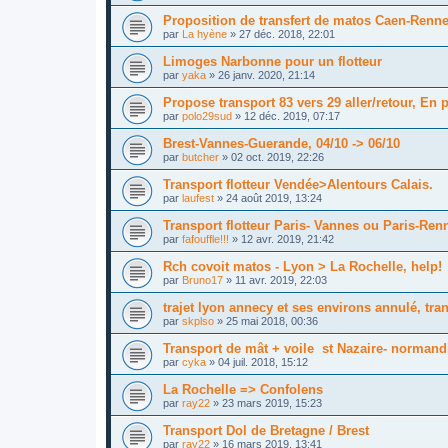
Proposition de transfert de matos Caen-Renne
par
La hyène
»
27 déc. 2018, 22:01
Limoges Narbonne pour un flotteur
par
yaka
»
26 janv. 2020, 21:14
Propose transport 83 vers 29 aller/retour, E
par
polo29sud
»
12 déc. 2019, 07:17
Brest-Vannes-Guerande, 04/10 -> 06/10
par
butcher
»
02 oct. 2019, 22:26
Transport flotteur Vendée>Alentours Calais.
par
laufest
»
24 août 2019, 13:24
Transport flotteur Paris- Vannes ou Paris-Ren
par
fafouffle!!!
»
12 avr. 2019, 21:42
Rch covoit matos - Lyon > La Rochelle, help!
par
Bruno17
»
11 avr. 2019, 22:03
trajet lyon annecy et ses environs annulé, tran
par
skplso
»
25 mai 2018, 00:36
Transport de mât + voile st Nazaire- normand
par
cyka
»
04 juil. 2018, 15:12
La Rochelle => Confolens
par
ray22
»
23 mars 2019, 15:23
Transport Dol de Bretagne / Brest
par
ray22
»
16 mars 2019, 13:41