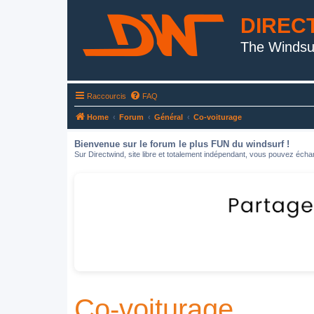
DIREC
The Windsu
Raccourcis
FAQ
Home
Forum
Général
Co-voiturage
Bienvenue sur le forum le plus FUN du windsurf !
Sur Directwind, site libre et totalement indépendant, vous pouvez échan
Co-voiturage