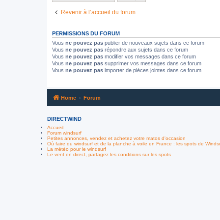
Revenir à l’accueil du forum
PERMISSIONS DU FORUM
Vous
ne pouvez pas
publier de nouveaux sujets dans ce forum
Vous
ne pouvez pas
répondre aux sujets dans ce forum
Vous
ne pouvez pas
modifier vos messages dans ce forum
Vous
ne pouvez pas
supprimer vos messages dans ce forum
Vous
ne pouvez pas
importer de pièces jointes dans ce forum
Home
Forum
DIRECTWIND
Accueil
Forum windsurf
Petites annonces, vendez et achetez votre matos d'occasion
Où faire du windsurf et de la planche à voile en France : les spots de Winds
La météo pour le windsurf
Le vent en direct, partagez les conditions sur les spots