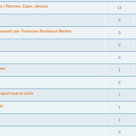
s / Rennes- Caen, sérieux
13
0
n passant par Toulouse Bordeaux Nantes
0
0
0
nes
1
0
sport mat et voile
7
ie
1
2
0