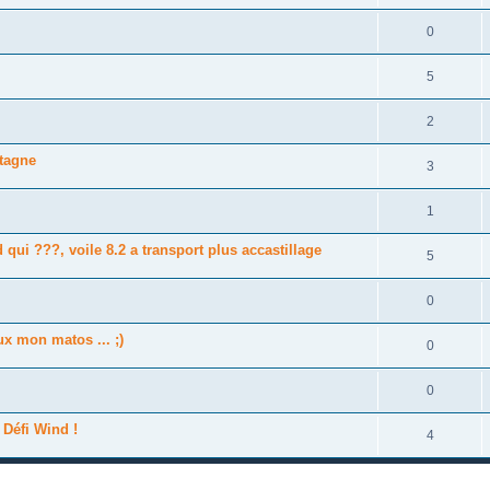
0
5
2
tagne
3
1
 qui ???, voile 8.2 a transport plus accastillage
5
0
eux mon matos ... ;)
0
0
 Défi Wind !
4