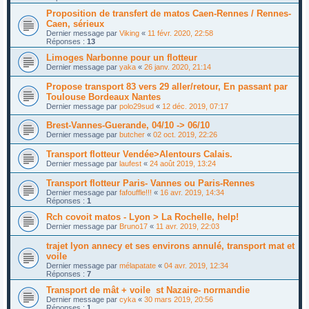
Proposition de transfert de matos Caen-Rennes / Rennes-
Caen, sérieux
Dernier message par
Viking
«
11 févr. 2020, 22:58
Réponses :
13
Limoges Narbonne pour un flotteur
Dernier message par
yaka
«
26 janv. 2020, 21:14
Propose transport 83 vers 29 aller/retour, En passant par
Toulouse Bordeaux Nantes
Dernier message par
polo29sud
«
12 déc. 2019, 07:17
Brest-Vannes-Guerande, 04/10 -> 06/10
Dernier message par
butcher
«
02 oct. 2019, 22:26
Transport flotteur Vendée>Alentours Calais.
Dernier message par
laufest
«
24 août 2019, 13:24
Transport flotteur Paris- Vannes ou Paris-Rennes
Dernier message par
fafouffle!!!
«
16 avr. 2019, 14:34
Réponses :
1
Rch covoit matos - Lyon > La Rochelle, help!
Dernier message par
Bruno17
«
11 avr. 2019, 22:03
trajet lyon annecy et ses environs annulé, transport mat et
voile
Dernier message par
mélapatate
«
04 avr. 2019, 12:34
Réponses :
7
Transport de mât + voile st Nazaire- normandie
Dernier message par
cyka
«
30 mars 2019, 20:56
Réponses :
1