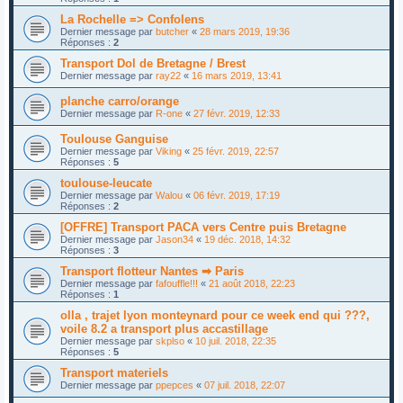
La Rochelle => Confolens
Dernier message par
butcher
«
28 mars 2019, 19:36
Réponses :
2
Transport Dol de Bretagne / Brest
Dernier message par
ray22
«
16 mars 2019, 13:41
planche carro/orange
Dernier message par
R-one
«
27 févr. 2019, 12:33
Toulouse Ganguise
Dernier message par
Viking
«
25 févr. 2019, 22:57
Réponses :
5
toulouse-leucate
Dernier message par
Walou
«
06 févr. 2019, 17:19
Réponses :
2
[OFFRE] Transport PACA vers Centre puis Bretagne
Dernier message par
Jason34
«
19 déc. 2018, 14:32
Réponses :
3
Transport flotteur Nantes ➡ Paris
Dernier message par
fafouffle!!!
«
21 août 2018, 22:23
Réponses :
1
olla , trajet lyon monteynard pour ce week end qui ???,
voile 8.2 a transport plus accastillage
Dernier message par
skplso
«
10 juil. 2018, 22:35
Réponses :
5
Transport materiels
Dernier message par
ppepces
«
07 juil. 2018, 22:07