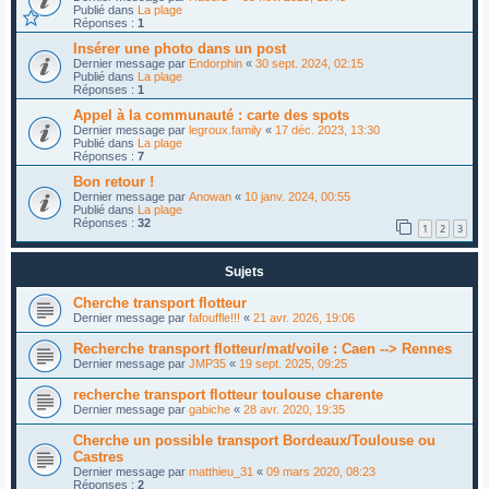
Publié dans
La plage
Réponses :
1
Insérer une photo dans un post
Dernier message par
Endorphin
«
30 sept. 2024, 02:15
Publié dans
La plage
Réponses :
1
Appel à la communauté : carte des spots
Dernier message par
legroux.family
«
17 déc. 2023, 13:30
Publié dans
La plage
Réponses :
7
Bon retour !
Dernier message par
Anowan
«
10 janv. 2024, 00:55
Publié dans
La plage
Réponses :
32
1
2
3
Sujets
Cherche transport flotteur
Dernier message par
fafouffle!!!
«
21 avr. 2026, 19:06
Recherche transport flotteur/mat/voile : Caen --> Rennes
Dernier message par
JMP35
«
19 sept. 2025, 09:25
recherche transport flotteur toulouse charente
Dernier message par
gabiche
«
28 avr. 2020, 19:35
Cherche un possible transport Bordeaux/Toulouse ou
Castres
Dernier message par
matthieu_31
«
09 mars 2020, 08:23
Réponses :
2