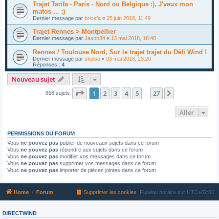
Trajet Tarifa - Paris - Nord ou Belgique :), J'veux mon
matos ... ;)
Dernier message par
bricefa
«
25 juin 2018, 11:49
Trajet Rennes > Montpellier
Dernier message par
Jason34
«
13 mai 2018, 18:40
Rennes / Toulouse Nord, Sur le trajet trajet du Défi Wind !
Dernier message par
skplso
«
03 mai 2018, 23:20
Réponses :
4
Nouveau sujet
Page
1
sur
27
1
2
3
4
5
27
Suivant
658 sujets
…
Aller
PERMISSIONS DU FORUM
Vous
ne pouvez pas
publier de nouveaux sujets dans ce forum
Vous
ne pouvez pas
répondre aux sujets dans ce forum
Vous
ne pouvez pas
modifier vos messages dans ce forum
Vous
ne pouvez pas
supprimer vos messages dans ce forum
Vous
ne pouvez pas
importer de pièces jointes dans ce forum
Home
Forum
Supprimer les cookies
Fuseau horaire sur
UTC+02:00
DIRECTWIND