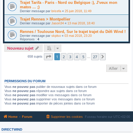
Trajet Tarifa - Paris - Nord ou Belgique :), J'veux mon
matos ... ;)
Dernier message par
bricefa
«
25 juin 2018, 11:49
Trajet Rennes > Montpellier
Dernier message par
Jason34
«
13 mai 2018, 18:40
Rennes / Toulouse Nord, Sur le trajet trajet du Défi Wind !
Dernier message par
skplso
«
03 mai 2018, 23:20
Réponses :
4
Nouveau sujet
Page
1
sur
27
1
2
3
4
5
27
Suivant
658 sujets
…
Aller
PERMISSIONS DU FORUM
Vous
ne pouvez pas
publier de nouveaux sujets dans ce forum
Vous
ne pouvez pas
répondre aux sujets dans ce forum
Vous
ne pouvez pas
modifier vos messages dans ce forum
Vous
ne pouvez pas
supprimer vos messages dans ce forum
Vous
ne pouvez pas
importer de pièces jointes dans ce forum
Home
Forum
Supprimer les cookies
Fuseau horaire sur
UTC+02:00
DIRECTWIND