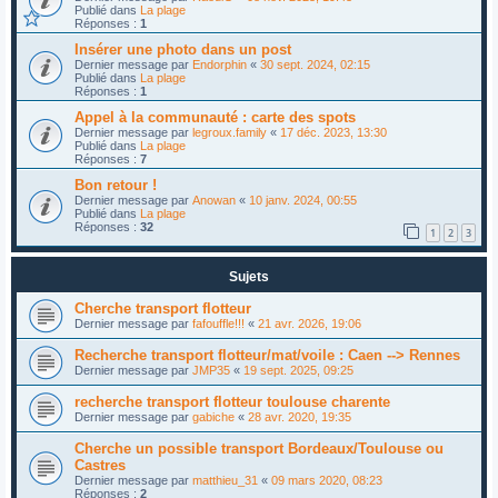
Publié dans
La plage
Réponses :
1
Insérer une photo dans un post
Dernier message par
Endorphin
«
30 sept. 2024, 02:15
Publié dans
La plage
Réponses :
1
Appel à la communauté : carte des spots
Dernier message par
legroux.family
«
17 déc. 2023, 13:30
Publié dans
La plage
Réponses :
7
Bon retour !
Dernier message par
Anowan
«
10 janv. 2024, 00:55
Publié dans
La plage
Réponses :
32
1
2
3
Sujets
Cherche transport flotteur
Dernier message par
fafouffle!!!
«
21 avr. 2026, 19:06
Recherche transport flotteur/mat/voile : Caen --> Rennes
Dernier message par
JMP35
«
19 sept. 2025, 09:25
recherche transport flotteur toulouse charente
Dernier message par
gabiche
«
28 avr. 2020, 19:35
Cherche un possible transport Bordeaux/Toulouse ou
Castres
Dernier message par
matthieu_31
«
09 mars 2020, 08:23
Réponses :
2