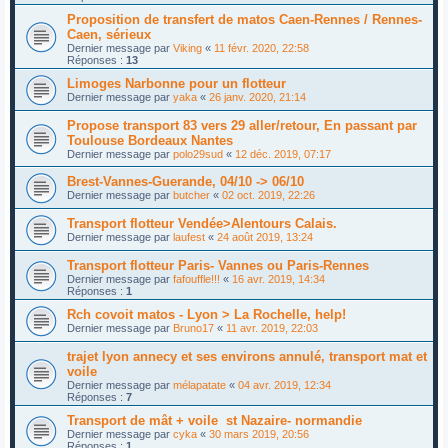
Proposition de transfert de matos Caen-Rennes / Rennes-
Caen, sérieux
Dernier message par
Viking
«
11 févr. 2020, 22:58
Réponses :
13
Limoges Narbonne pour un flotteur
Dernier message par
yaka
«
26 janv. 2020, 21:14
Propose transport 83 vers 29 aller/retour, En passant par
Toulouse Bordeaux Nantes
Dernier message par
polo29sud
«
12 déc. 2019, 07:17
Brest-Vannes-Guerande, 04/10 -> 06/10
Dernier message par
butcher
«
02 oct. 2019, 22:26
Transport flotteur Vendée>Alentours Calais.
Dernier message par
laufest
«
24 août 2019, 13:24
Transport flotteur Paris- Vannes ou Paris-Rennes
Dernier message par
fafouffle!!!
«
16 avr. 2019, 14:34
Réponses :
1
Rch covoit matos - Lyon > La Rochelle, help!
Dernier message par
Bruno17
«
11 avr. 2019, 22:03
trajet lyon annecy et ses environs annulé, transport mat et
voile
Dernier message par
mélapatate
«
04 avr. 2019, 12:34
Réponses :
7
Transport de mât + voile st Nazaire- normandie
Dernier message par
cyka
«
30 mars 2019, 20:56
Réponses :
1