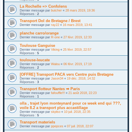
La Rochelle => Confolens
Dernier message par
butcher
«
28 mars 2019, 19:36
Réponses :
2
Transport Dol de Bretagne / Brest
Dernier message par
ray22
«
16 mars 2019, 13:41
planche carro/orange
Dernier message par
R-one
«
27 févr. 2019, 12:33
Toulouse Ganguise
Dernier message par
Viking
«
25 févr. 2019, 22:57
Réponses :
5
toulouse-leucate
Dernier message par
Walou
«
06 févr. 2019, 17:19
Réponses :
2
[OFFRE] Transport PACA vers Centre puis Bretagne
Dernier message par
Jason34
«
19 déc. 2018, 14:32
Réponses :
3
Transport flotteur Nantes ➡ Paris
Dernier message par
fafouffle!!!
«
21 août 2018, 22:23
Réponses :
1
olla , trajet lyon monteynard pour ce week end qui ???,
voile 8.2 a transport plus accastillage
Dernier message par
skplso
«
10 juil. 2018, 22:35
Réponses :
5
Transport materiels
Dernier message par
ppepces
«
07 juil. 2018, 22:07