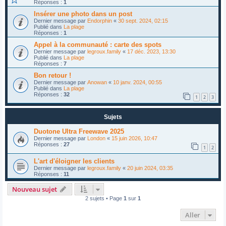
Réponses :
1
Insérer une photo dans un post
Dernier message par
Endorphin
«
30 sept. 2024, 02:15
Publié dans
La plage
Réponses :
1
Appel à la communauté : carte des spots
Dernier message par
legroux.family
«
17 déc. 2023, 13:30
Publié dans
La plage
Réponses :
7
Bon retour !
Dernier message par
Anowan
«
10 janv. 2024, 00:55
Publié dans
La plage
Réponses :
32
1
2
3
Sujets
Duotone Ultra Freewave 2025
Dernier message par
London
«
15 juin 2026, 10:47
Réponses :
27
1
2
L'art d'éloigner les clients
Dernier message par
legroux.family
«
20 juin 2024, 03:35
Réponses :
11
Nouveau sujet
2 sujets • Page
1
sur
1
Aller