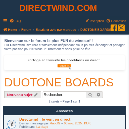
DIRECTWIND.COM
FAQ
Inscription
Connexion
R
Home
Forum
Essais et avis par marques
DUOTONE BOARDS
e
Bienvenue sur le forum le plus FUN du windsurf !
c
Sur Directwind, site libre et totalement indépendant, vous pouvez échanger et partager
votre passion pour le windsurf, librement et sans prise de tête...
h
e
r
c
DUOTONE BOARDS
h
e
r
Rechercher
Recherche avan
Nouveau sujet
2 sujets • Page
1
sur
1
Annonces
Directwind : le vent en direct
Dernier message par
RaoulG
«
08 nov. 2025, 19:43
Publié dans
La plage