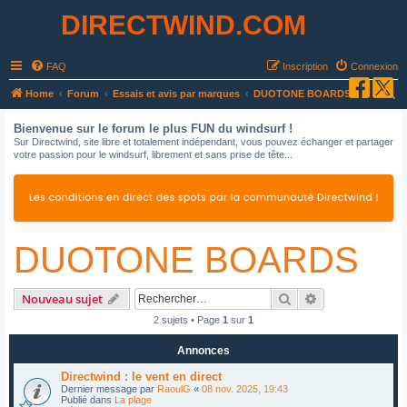
DIRECTWIND.COM
FAQ
Inscription
Connexion
R
Home
Forum
Essais et avis par marques
DUOTONE BOARDS
e
Bienvenue sur le forum le plus FUN du windsurf !
c
Sur Directwind, site libre et totalement indépendant, vous pouvez échanger et partager
votre passion pour le windsurf, librement et sans prise de tête...
h
e
r
c
DUOTONE BOARDS
h
e
r
Rechercher
Recherche avan
Nouveau sujet
2 sujets • Page
1
sur
1
Annonces
Directwind : le vent en direct
Dernier message par
RaoulG
«
08 nov. 2025, 19:43
Publié dans
La plage