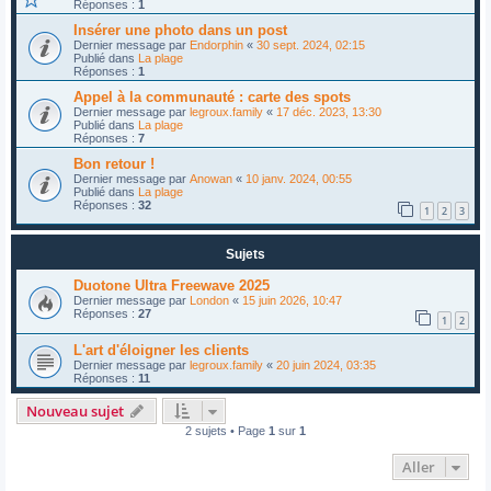
Réponses :
1
Insérer une photo dans un post
Dernier message par
Endorphin
«
30 sept. 2024, 02:15
Publié dans
La plage
Réponses :
1
Appel à la communauté : carte des spots
Dernier message par
legroux.family
«
17 déc. 2023, 13:30
Publié dans
La plage
Réponses :
7
Bon retour !
Dernier message par
Anowan
«
10 janv. 2024, 00:55
Publié dans
La plage
Réponses :
32
1
2
3
Sujets
Duotone Ultra Freewave 2025
Dernier message par
London
«
15 juin 2026, 10:47
Réponses :
27
1
2
L'art d'éloigner les clients
Dernier message par
legroux.family
«
20 juin 2024, 03:35
Réponses :
11
Nouveau sujet
2 sujets • Page
1
sur
1
Aller