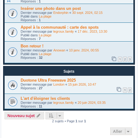
Réponses :
1
Insérer une photo dans un post
Dernier message par
Endorphin
«
30 sept. 2024, 02:15
Publié dans
La plage
Réponses :
1
Appel à la communauté : carte des spots
Dernier message par
legroux.family
«
17 déc. 2023, 13:30
Publié dans
La plage
Réponses :
7
Bon retour !
Dernier message par
Anowan
«
10 janv. 2024, 00:55
Publié dans
La plage
Réponses :
32
1
2
3
Sujets
Duotone Ultra Freewave 2025
Dernier message par
London
«
15 juin 2026, 10:47
Réponses :
27
1
2
L'art d'éloigner les clients
Dernier message par
legroux.family
«
20 juin 2024, 03:35
Réponses :
11
Nouveau sujet
2 sujets • Page
1
sur
1
Aller