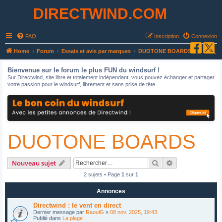
DIRECTWIND.COM
FAQ
Inscription
Connexion
R
Home
Forum
Essais et avis par marques
DUOTONE BOARDS
e
Bienvenue sur le forum le plus FUN du windsurf !
c
Sur Directwind, site libre et totalement indépendant, vous pouvez échanger et partager
votre passion pour le windsurf, librement et sans prise de tête...
h
e
r
c
DUOTONE BOARDS
h
e
r
Rechercher
Recherche avan
Nouveau sujet
2 sujets • Page
1
sur
1
Annonces
Directwind : le vent en direct
Dernier message par
RaoulG
«
08 nov. 2025, 19:43
Publié dans
La plage