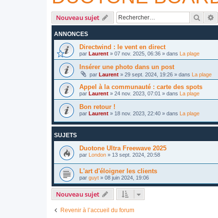
Reche
R
Nouveau sujet
ANNONCES
Directwind : le vent en direct
par
Laurent
»
07 nov. 2025, 06:36
» dans
La plage
Insérer une photo dans un post
par
Laurent
»
29 sept. 2024, 19:26
» dans
La plage
Appel à la communauté : carte des spots
par
Laurent
»
24 nov. 2023, 07:01
» dans
La plage
Bon retour !
par
Laurent
»
18 nov. 2023, 22:40
» dans
La plage
SUJETS
Duotone Ultra Freewave 2025
par
London
»
13 sept. 2024, 20:58
L'art d'éloigner les clients
par
guyt
»
08 juin 2024, 19:06
Nouveau sujet
Revenir à l’accueil du forum