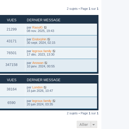
2 sujets • Page
1
sur
1
VUES
DERNIER MESSAGE
par
RaoulG
21299
08 nov. 2025, 19:43
par
Endorphin
43171
30 sept. 2024, 02:15
par
legroux.family
76501
17 déc. 2023, 13:30
par
Anowan
347158
10 janv. 2024, 00:55
VUES
DERNIER MESSAGE
par
London
38164
15 juin 2026, 10:47
par
legroux.family
6590
20 juin 2024, 03:35
2 sujets • Page
1
sur
1
Aller