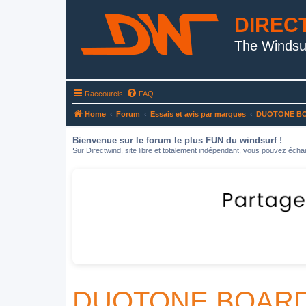
DIREC
The Windsu
Raccourcis
FAQ
Home
Forum
Essais et avis par marques
DUOTONE B
Bienvenue sur le forum le plus FUN du windsurf !
Sur Directwind, site libre et totalement indépendant, vous pouvez échan
DUOTONE BOAR