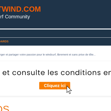
TWIND.COM
rf Community
OARDS
ger et partager votre passion pour le windsurf, librement et sans prise de tête...
DS