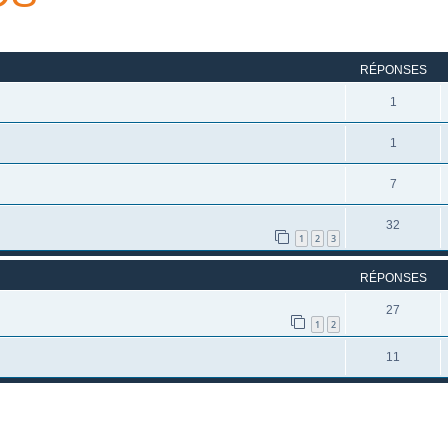
rcher
echerche avancée
RÉPONSES
1
1
7
32
1
2
3
RÉPONSES
27
1
2
11