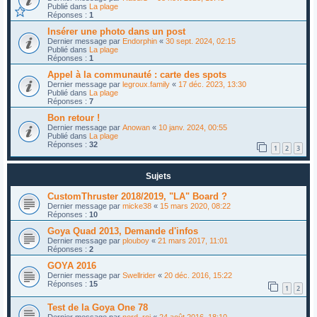
Publié dans
La plage
Réponses :
1
Insérer une photo dans un post
Dernier message par
Endorphin
«
30 sept. 2024, 02:15
Publié dans
La plage
Réponses :
1
Appel à la communauté : carte des spots
Dernier message par
legroux.family
«
17 déc. 2023, 13:30
Publié dans
La plage
Réponses :
7
Bon retour !
Dernier message par
Anowan
«
10 janv. 2024, 00:55
Publié dans
La plage
Réponses :
32
1
2
3
Sujets
CustomThruster 2018/2019, "LA" Board ?
Dernier message par
micke38
«
15 mars 2020, 08:22
Réponses :
10
Goya Quad 2013, Demande d'infos
Dernier message par
plouboy
«
21 mars 2017, 11:01
Réponses :
2
GOYA 2016
Dernier message par
Swellrider
«
20 déc. 2016, 15:22
Réponses :
15
1
2
Test de la Goya One 78
Dernier message par
nord_roi
«
24 août 2016, 18:10