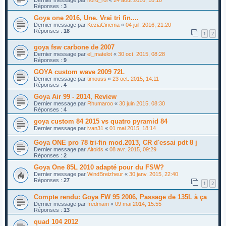
Réponses :
3
Goya one 2016, Une. Vrai tri fin....
Dernier message par
KeziaCinema
«
04 juil. 2016, 21:20
Réponses :
18
1
2
goya fsw carbone de 2007
Dernier message par
el_matelot
«
30 oct. 2015, 08:28
Réponses :
9
GOYA custom wave 2009 72L
Dernier message par
timouss
«
23 oct. 2015, 14:11
Réponses :
4
Goya Air 99 - 2014, Review
Dernier message par
Rhumaroo
«
30 juin 2015, 08:30
Réponses :
4
goya custom 84 2015 vs quatro pyramid 84
Dernier message par
ivan31
«
01 mai 2015, 18:14
Goya ONE pro 78 tri-fin mod.2013, CR d'essai pdt 8 j
Dernier message par
Altoids
«
08 avr. 2015, 09:29
Réponses :
2
Goya One 85L 2010 adapté pour du FSW?
Dernier message par
WindBreizheur
«
30 janv. 2015, 22:40
Réponses :
27
1
2
Compte rendu: Goya FW 95 2006, Passage de 135L à ça
Dernier message par
fredmam
«
09 mai 2014, 15:55
Réponses :
13
quad 104 2012