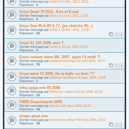
Dernier message par
jmd11
«
27 déc. 2013, 18:11
Réponses :
1
Goya Quad 78 2011, Avis et Essai
Dernier message par
gonzo
«
13 oct. 2011, 12:31
Réponses :
5
Goya One 95 & 85 & 77, (ps cherche 95...)
Dernier message par
jmd11
«
16 févr. 2011, 19:26
Réponses :
15
1
2
Goya X1 105 2008, avis ?
Dernier message par
zurfer
«
20 oct. 2010, 07:57
Réponses :
3
Goya custom wave 68L 2007, qqun l'a testé ?!
Dernier message par
windstormsurfing
«
22 août 2010, 18:07
Réponses :
15
1
2
Goya wave 72 2006, De la balle ou bien ??
Dernier message par
windstormsurfing
«
08 sept. 2009, 12:58
Réponses :
1
infos goya one 85 2008
Dernier message par
Manu aux states
«
31 juil. 2009, 21:02
Réponses :
10
FW85 Goya-boards 2005
Dernier message par
titou11
«
26 mars 2009, 10:23
Réponses :
14
straps goya one
Dernier message par
windstormsurfing
«
09 mars 2009, 19:12
Réponses :
18
1
2