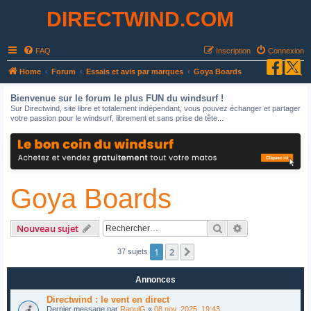
DIRECTWIND.COM
FAQ
Inscription
Connexion
R
Home
Forum
Essais et avis par marques
Goya Boards
e
Bienvenue sur le forum le plus FUN du windsurf !
c
Sur Directwind, site libre et totalement indépendant, vous pouvez échanger et partager
votre passion pour le windsurf, librement et sans prise de tête...
h
e
r
c
Goya Boards
h
e
r
Rechercher
Recherche avan
Nouveau sujet
1
2
Suivant
37 sujets
Annonces
Directwind : le vent en direct
Dernier message par
RaoulG
«
08 nov. 2025, 19:43