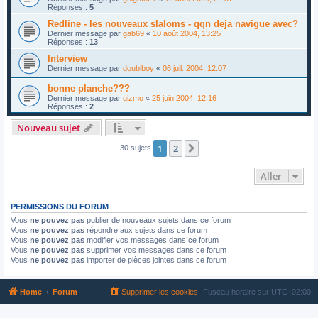
Réponses :
5
Redline - les nouveaux slaloms - qqn deja navigue avec?
Dernier message par
gab69
«
10 août 2004, 13:25
Réponses :
13
Interview
Dernier message par
doubiboy
«
06 juil. 2004, 12:07
bonne planche???
Dernier message par
gizmo
«
25 juin 2004, 12:16
Réponses :
2
Nouveau sujet
1
2
Suivant
30 sujets
Aller
PERMISSIONS DU FORUM
Vous
ne pouvez pas
publier de nouveaux sujets dans ce forum
Vous
ne pouvez pas
répondre aux sujets dans ce forum
Vous
ne pouvez pas
modifier vos messages dans ce forum
Vous
ne pouvez pas
supprimer vos messages dans ce forum
Vous
ne pouvez pas
importer de pièces jointes dans ce forum
Home
Forum
Supprimer les cookies
Fuseau horaire sur
UTC+02:00