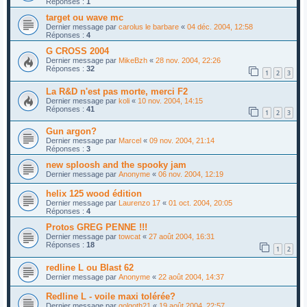
Réponses :
1
target ou wave mc
Dernier message par
carolus le barbare
«
04 déc. 2004, 12:58
Réponses :
4
G CROSS 2004
Dernier message par
MikeBzh
«
28 nov. 2004, 22:26
Réponses :
32
1
2
3
La R&D n'est pas morte, merci F2
Dernier message par
koli
«
10 nov. 2004, 14:15
Réponses :
41
1
2
3
Gun argon?
Dernier message par
Marcel
«
09 nov. 2004, 21:14
Réponses :
3
new sploosh and the spooky jam
Dernier message par
Anonyme
«
06 nov. 2004, 12:19
helix 125 wood édition
Dernier message par
Laurenzo 17
«
01 oct. 2004, 20:05
Réponses :
4
Protos GREG PENNE !!!
Dernier message par
towcat
«
27 août 2004, 16:31
Réponses :
18
1
2
redline L ou Blast 62
Dernier message par
Anonyme
«
22 août 2004, 14:37
Redline L - voile maxi tolérée?
Dernier message par
golgoth21
«
19 août 2004, 22:57