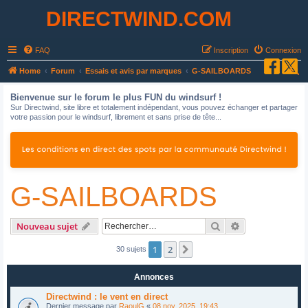
DIRECTWIND.COM
FAQ
Inscription
Connexion
R
Home
Forum
Essais et avis par marques
G-SAILBOARDS
e
Bienvenue sur le forum le plus FUN du windsurf !
c
Sur Directwind, site libre et totalement indépendant, vous pouvez échanger et partager
votre passion pour le windsurf, librement et sans prise de tête...
h
e
r
c
G-SAILBOARDS
h
e
r
Rechercher
Recherche avan
Nouveau sujet
1
2
Suivant
30 sujets
Annonces
Directwind : le vent en direct
Dernier message par
RaoulG
«
08 nov. 2025, 19:43