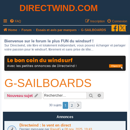
DIRECTWIND.COM
FAQ
Inscription
Connexion
R
Home
Forum
Essais et avis par marques
G-SAILBOARDS
e
Bienvenue sur le forum le plus FUN du windsurf !
c
Sur Directwind, site libre et totalement indépendant, vous pouvez échanger et partager
votre passion pour le windsurf, librement et sans prise de tête...
h
e
r
c
G-SAILBOARDS
h
e
r
Rechercher
Recherche avan
Nouveau sujet
1
2
Suivant
30 sujets
Annonces
Directwind : le vent en direct
Dernier message par
RaoulG
«
08 nov. 2025, 19:43