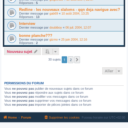
Réponses :
5
Redline - les nouveaux slaloms - qqn deja navigue avec?
Dernier message par
gab69
«
10 août 2004, 13:25
Réponses :
13
Interview
Dernier message par
doubiboy
«
06 juil. 2004, 12:07
bonne planche???
Dernier message par
gizmo
«
25 juin 2004, 12:16
Réponses :
2
Nouveau sujet
1
2
Suivant
30 sujets
Aller
PERMISSIONS DU FORUM
Vous
ne pouvez pas
publier de nouveaux sujets dans ce forum
Vous
ne pouvez pas
répondre aux sujets dans ce forum
Vous
ne pouvez pas
modifier vos messages dans ce forum
Vous
ne pouvez pas
supprimer vos messages dans ce forum
Vous
ne pouvez pas
importer de pièces jointes dans ce forum
Home
Forum
Supprimer les cookies
Fuseau horaire sur
UTC+02:00