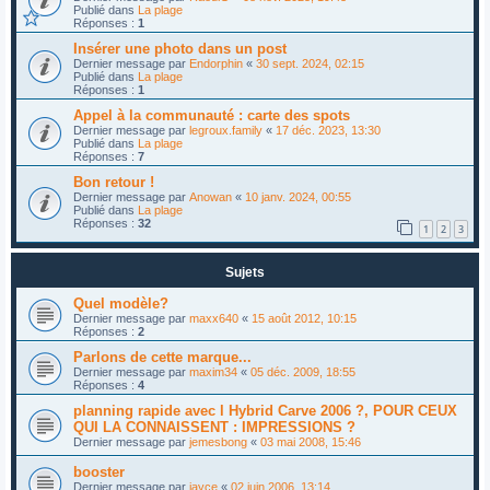
Publié dans
La plage
Réponses :
1
Insérer une photo dans un post
Dernier message par
Endorphin
«
30 sept. 2024, 02:15
Publié dans
La plage
Réponses :
1
Appel à la communauté : carte des spots
Dernier message par
legroux.family
«
17 déc. 2023, 13:30
Publié dans
La plage
Réponses :
7
Bon retour !
Dernier message par
Anowan
«
10 janv. 2024, 00:55
Publié dans
La plage
Réponses :
32
1
2
3
Sujets
Quel modèle?
Dernier message par
maxx640
«
15 août 2012, 10:15
Réponses :
2
Parlons de cette marque...
Dernier message par
maxim34
«
05 déc. 2009, 18:55
Réponses :
4
planning rapide avec l Hybrid Carve 2006 ?, POUR CEUX
QUI LA CONNAISSENT : IMPRESSIONS ?
Dernier message par
jemesbong
«
03 mai 2008, 15:46
booster
Dernier message par
jayce
«
02 juin 2006, 13:14