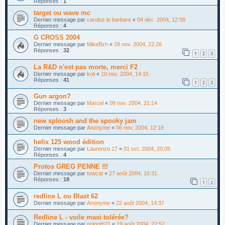
Réponses :
1
target ou wave mc
Dernier message par
carolus le barbare
«
04 déc. 2004, 12:58
Réponses :
4
G CROSS 2004
Dernier message par
MikeBzh
«
28 nov. 2004, 22:26
Réponses :
32
1
2
3
La R&D n'est pas morte, merci F2
Dernier message par
koli
«
10 nov. 2004, 14:15
Réponses :
41
1
2
3
Gun argon?
Dernier message par
Marcel
«
09 nov. 2004, 21:14
Réponses :
3
new sploosh and the spooky jam
Dernier message par
Anonyme
«
06 nov. 2004, 12:19
helix 125 wood édition
Dernier message par
Laurenzo 17
«
01 oct. 2004, 20:05
Réponses :
4
Protos GREG PENNE !!!
Dernier message par
towcat
«
27 août 2004, 16:31
Réponses :
18
1
2
redline L ou Blast 62
Dernier message par
Anonyme
«
22 août 2004, 14:37
Redline L - voile maxi tolérée?
Dernier message par
golgoth21
«
19 août 2004, 22:57