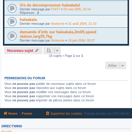
Vis de decompression haleakala!
Dernier message par
F3477
«
03 mai 2005, 10:14
Réponses :
2
haleakala
Dernier message par
Anonyme
«
31 août 2004, 21:19
demande d'info sur haleakala,2m69,speed
slalom,larg55,7kg
Dernier message par
Anonyme
«
10 juin 2004, 00:27
Nouveau sujet
16 sujets • Page
1
sur
1
Aller
PERMISSIONS DU FORUM
Vous
ne pouvez pas
publier de nouveaux sujets dans ce forum
Vous
ne pouvez pas
répondre aux sujets dans ce forum
Vous
ne pouvez pas
modifier vos messages dans ce forum
Vous
ne pouvez pas
supprimer vos messages dans ce forum
Vous
ne pouvez pas
importer de pièces jointes dans ce forum
Home
Forum
Supprimer les cookies
Fuseau horaire sur
UTC+02:00
DIRECTWIND
Accueil