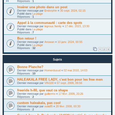
Réponses :
1
Insérer une photo dans un post
Dernier message par
Endorphin
«
30 sept. 2024, 02:15
Publié dans
La plage
Réponses :
1
Appel à la communauté : carte des spots
Dernier message par
legroux.family
«
17 déc. 2023, 13:30
Publié dans
La plage
Réponses :
7
Bon retour !
Dernier message par
Anowan
«
10 janv. 2024, 00:55
Publié dans
La plage
Réponses :
32
1
2
3
Sujets
Bonne Planche?
Dernier message par
Homerdusud
«
02 mai 2010, 14:03
Réponses :
10
HALEAKALA FREE LADY, c'est bon pour les free men
Dernier message par
VIN100
«
07 sept. 2009, 09:56
freeride h-80, que vaut ce shape
Dernier message par
guillermo
«
17 févr. 2009, 20:26
Réponses :
2
custom haleakala, pas cool
Dernier message par
oula85
«
28 févr. 2008, 00:30
Réponses :
2