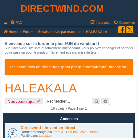
DIRECTWIND.COM
FAQ
Inscription
Connexion
R
Home
Forum
Essais et avis par marques
HALEAKALA
e
Bienvenue sur le forum le plus FUN du windsurf !
c
Sur Directwind, site libre et totalement indépendant, vous pouvez échanger et partager
votre passion pour le windsurf, librement et sans prise de tête...
h
e
r
c
HALEAKALA
h
e
r
Rechercher
Recherche avan
Nouveau sujet
16 sujets • Page
1
sur
1
Annonces
Directwind : le vent en direct
Dernier message par
RaoulG
«
08 nov. 2025, 19:43
Publié dans
La plage