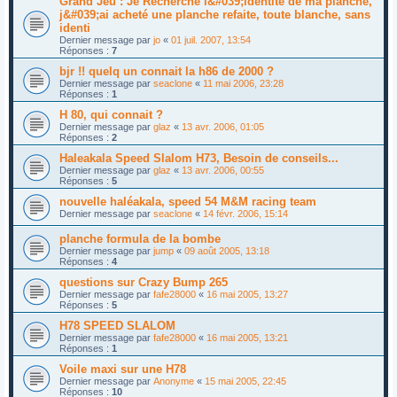
Grand Jeu : Je Recherche l&#039;identité de ma planche,
j&#039;ai acheté une planche refaite, toute blanche, sans
identi
Dernier message par
jo
«
01 juil. 2007, 13:54
Réponses :
7
bjr !! quelq un connait la h86 de 2000 ?
Dernier message par
seaclone
«
11 mai 2006, 23:28
Réponses :
1
H 80, qui connait ?
Dernier message par
glaz
«
13 avr. 2006, 01:05
Réponses :
2
Haleakala Speed Slalom H73, Besoin de conseils...
Dernier message par
glaz
«
13 avr. 2006, 00:55
Réponses :
5
nouvelle haléakala, speed 54 M&M racing team
Dernier message par
seaclone
«
14 févr. 2006, 15:14
planche formula de la bombe
Dernier message par
jump
«
09 août 2005, 13:18
Réponses :
4
questions sur Crazy Bump 265
Dernier message par
fafe28000
«
16 mai 2005, 13:27
Réponses :
5
H78 SPEED SLALOM
Dernier message par
fafe28000
«
16 mai 2005, 13:21
Réponses :
1
Voile maxi sur une H78
Dernier message par
Anonyme
«
15 mai 2005, 22:45
Réponses :
10