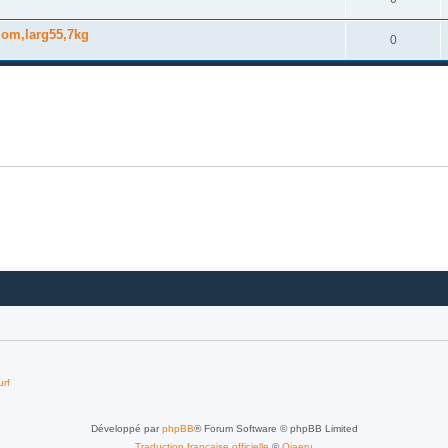
lom,larg55,7kg
0
urf
Développé par
phpBB
® Forum Software © phpBB Limited
Traduction française officielle
©
Qiaeru