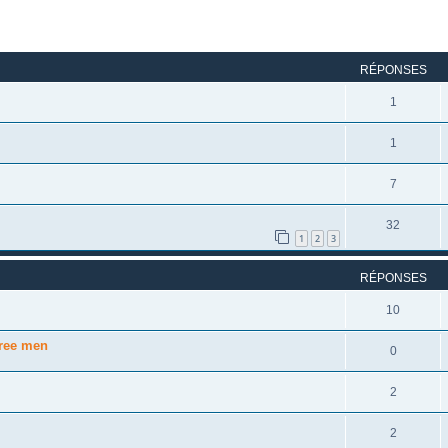
rcher
echerche avancée
RÉPONSES
1
1
7
32
1
2
3
RÉPONSES
10
ree men
0
2
2