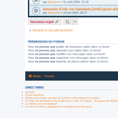
par
Anonyme
»
31 août 2004, 21:19
demande d'info sur haleakala,2m69,speed sla
par
Anonyme
»
10 juin 2004, 00:27
Nouveau sujet
Revenir à l’accueil du forum
PERMISSIONS DU FORUM
Vous
ne pouvez pas
publier de nouveaux sujets dans ce forum
Vous
ne pouvez pas
répondre aux sujets dans ce forum
Vous
ne pouvez pas
modifier vos messages dans ce forum
Vous
ne pouvez pas
supprimer vos messages dans ce forum
Vous
ne pouvez pas
importer de pièces jointes dans ce forum
Home
Forum
DIRECTWIND
Accueil
Forum windsurf
Petites annonces, vendez et achetez votre matos d'occasion
Où faire du windsurf et de la planche à voile en France : les spots de Winds
La météo pour le windsurf
Le vent en direct, partagez les conditions sur les spots