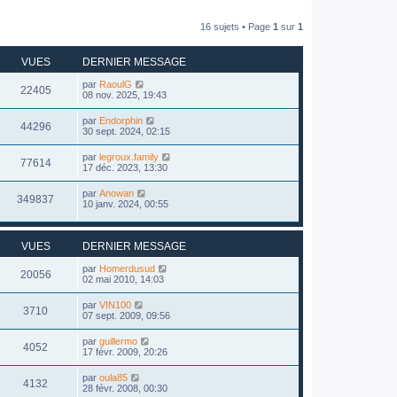
16 sujets • Page
1
sur
1
VUES
DERNIER MESSAGE
par
RaoulG
22405
08 nov. 2025, 19:43
par
Endorphin
44296
30 sept. 2024, 02:15
par
legroux.family
77614
17 déc. 2023, 13:30
par
Anowan
349837
10 janv. 2024, 00:55
VUES
DERNIER MESSAGE
par
Homerdusud
20056
02 mai 2010, 14:03
par
VIN100
3710
07 sept. 2009, 09:56
par
guillermo
4052
17 févr. 2009, 20:26
par
oula85
4132
28 févr. 2008, 00:30