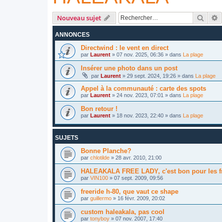
Reche
R
Nouveau sujet
ANNONCES
Directwind : le vent en direct
par
Laurent
»
07 nov. 2025, 06:36
» dans
La plage
Insérer une photo dans un post
par
Laurent
»
29 sept. 2024, 19:26
» dans
La plage
Appel à la communauté : carte des spots
par
Laurent
»
24 nov. 2023, 07:01
» dans
La plage
Bon retour !
par
Laurent
»
18 nov. 2023, 22:40
» dans
La plage
SUJETS
Bonne Planche?
par
chlotilde
»
28 avr. 2010, 21:00
HALEAKALA FREE LADY, c'est bon pour les f
par
VIN100
»
07 sept. 2009, 09:56
freeride h-80, que vaut ce shape
par
guillermo
»
16 févr. 2009, 20:02
custom haleakala, pas cool
par
tonyboy
»
07 nov. 2007, 17:40