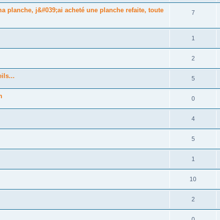
a planche, j&#039;ai acheté une planche refaite, toute
7
1
2
ls...
5
m
0
4
5
1
10
2
0