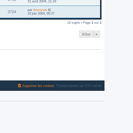
31 août 2004, 21:19
par
Anonyme
3724
10 juin 2004, 00:27
16 sujets • Page
1
sur
1
Aller
Supprimer les cookies
Fuseau horaire sur
UTC+02:00