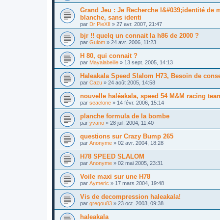
Grand Jeu : Je Recherche l&#039;identité de m
blanche, sans identi
par
Dr PieXII
»
27 avr. 2007, 21:47
bjr !! quelq un connait la h86 de 2000 ?
par
Guiom
»
24 avr. 2006, 11:23
H 80, qui connait ?
par
Mayalabeille
»
13 sept. 2005, 14:13
Haleakala Speed Slalom H73, Besoin de consei
par
Cazu
»
24 août 2005, 14:58
nouvelle haléakala, speed 54 M&M racing tea
par
seaclone
»
14 févr. 2006, 15:14
planche formula de la bombe
par
yvano
»
28 juil. 2004, 11:40
questions sur Crazy Bump 265
par
Anonyme
»
02 avr. 2004, 18:28
H78 SPEED SLALOM
par
Anonyme
»
02 mai 2005, 23:31
Voile maxi sur une H78
par
Aymeric
»
17 mars 2004, 19:48
Vis de decompression haleakala!
par
gregou83
»
23 oct. 2003, 09:38
haleakala