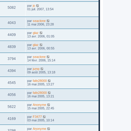
par
jo
5082
01 juil. 2007, 13:54
par
seaclone
4043
11 mai 2006, 23:28
par
glaz
4409
13 avr. 2006, 01:05
par
glaz
4839
13 avr. 2006, 00:55
par
seaclone
3794
14 févr. 2006, 15:14
par
jump
4394
09 août 2005, 13:18
par
fafe28000
4545
16 mai 2005, 13:27
par
fafe28000
4056
16 mai 2005, 13:21
par
Anonyme
5622
15 mai 2005, 22:45
par
F3477
4169
03 mai 2005, 10:14
par
Anonyme
3798