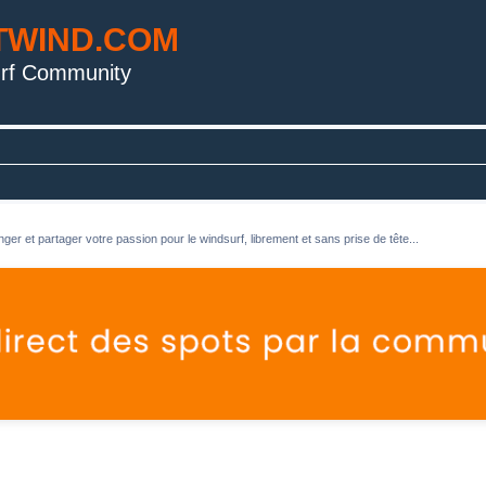
TWIND.COM
rf Community
ger et partager votre passion pour le windsurf, librement et sans prise de tête...