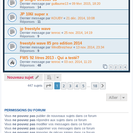
Dernier message par
guillaume13
«
09 févr. 2015, 18:20
Réponses :
14
JP 106l super x
Dernier message par
KOUBY
«
21 déc. 2014, 10:08
Réponses :
11
jp freestyle wave
Dernier message par
tenroc
«
25 nov. 2014, 14:19
Réponses :
9
freestyle wave 85 pro edition 2014
Dernier message par
WindBreizheur
«
13 nov. 2014, 23:34
Réponses :
9
FWS 92 litres 2013 - Qui a testé?
Dernier message par
tenroc
«
03 oct. 2014, 11:23
Réponses :
48
1
2
3
4
Nouveau sujet
Page
1
sur
18
1
2
3
4
5
18
Suivant
447 sujets
…
Aller
PERMISSIONS DU FORUM
Vous
ne pouvez pas
publier de nouveaux sujets dans ce forum
Vous
ne pouvez pas
répondre aux sujets dans ce forum
Vous
ne pouvez pas
modifier vos messages dans ce forum
Vous
ne pouvez pas
supprimer vos messages dans ce forum
Vous
ne pouvez pas
importer de pièces jointes dans ce forum