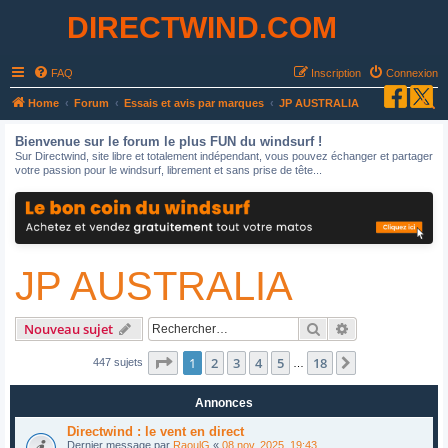
DIRECTWIND.COM
FAQ
Inscription
Connexion
R
Home
Forum
Essais et avis par marques
JP AUSTRALIA
e
Bienvenue sur le forum le plus FUN du windsurf !
c
Sur Directwind, site libre et totalement indépendant, vous pouvez échanger et partager
votre passion pour le windsurf, librement et sans prise de tête...
h
e
r
c
JP AUSTRALIA
h
e
r
Rechercher
Recherche avan
Nouveau sujet
Page
1
sur
18
1
2
3
4
5
18
Suivant
447 sujets
…
Annonces
Directwind : le vent en direct
Dernier message par
RaoulG
«
08 nov. 2025, 19:43