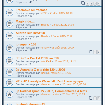
Réponses :
45
1
2
3
4
Freemove ou freerace
Dernier message par
ND95
«
21 déc. 2015, 08:18
Réponses :
12
Magix ride....
Dernier message par
Buub42
«
28 oct. 2015, 14:03
Réponses :
2
Aileron sur RWW 68
Dernier message par
Altoids
«
17 août 2015, 11:05
Réponses :
7
jp super x 106
Dernier message par
rom1rv
«
05 août 2015, 00:27
Réponses :
17
1
2
JP X-Cite Pro Ed 2010, en 110L
Dernier message par
fafouffle!!!
«
23 juin 2015, 19:42
Réponses :
2
Jp Australia X-cite ride 120 L 2006
Dernier message par
Tizi
«
30 mars 2015, 19:25
Réponses :
6
2012 JP Freestyle Wave 84L Petit Essai sympa
Dernier message par
Manu aux states
«
20 mars 2015, 05:06
Jp Radical Quad 75 - 2015, Commentaires & tests
Dernier message par
Manu aux states
«
28 févr. 2015, 18:19
Réponses :
28
1
2
jp single thruster 93