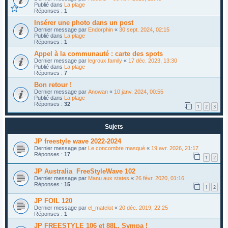
Publié dans
La plage
Réponses :
1
Insérer une photo dans un post
Dernier message par
Endorphin
«
30 sept. 2024, 02:15
Publié dans
La plage
Réponses :
1
Appel à la communauté : carte des spots
Dernier message par
legroux.family
«
17 déc. 2023, 13:30
Publié dans
La plage
Réponses :
7
Bon retour !
Dernier message par
Anowan
«
10 janv. 2024, 00:55
Publié dans
La plage
Réponses :
32
1
2
3
Sujets
JP freestyle wave 2022-2024
Dernier message par
Le concombre masqué
«
19 avr. 2026, 21:17
Réponses :
17
1
2
JP Australia FreeStyleWave 102
Dernier message par
Manu aux states
«
26 févr. 2020, 01:16
Réponses :
15
1
2
JP FOIL 120
Dernier message par
el_matelot
«
20 déc. 2019, 22:25
Réponses :
1
JP FREESTYLE 106 et 88L, Sympa !