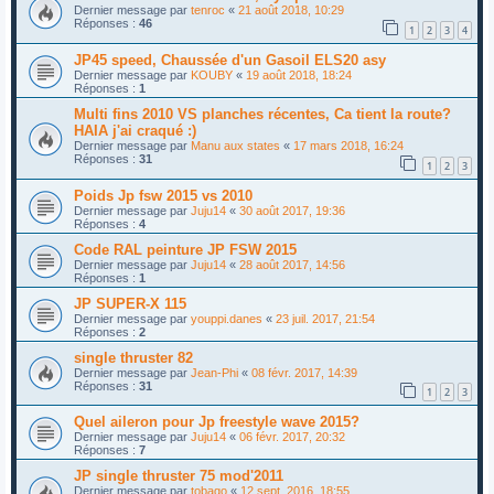
Dernier message par
tenroc
«
21 août 2018, 10:29
Réponses :
46
1
2
3
4
JP45 speed, Chaussée d'un Gasoil ELS20 asy
Dernier message par
KOUBY
«
19 août 2018, 18:24
Réponses :
1
Multi fins 2010 VS planches récentes, Ca tient la route?
HAIA j'ai craqué :)
Dernier message par
Manu aux states
«
17 mars 2018, 16:24
Réponses :
31
1
2
3
Poids Jp fsw 2015 vs 2010
Dernier message par
Juju14
«
30 août 2017, 19:36
Réponses :
4
Code RAL peinture JP FSW 2015
Dernier message par
Juju14
«
28 août 2017, 14:56
Réponses :
1
JP SUPER-X 115
Dernier message par
youppi.danes
«
23 juil. 2017, 21:54
Réponses :
2
single thruster 82
Dernier message par
Jean-Phi
«
08 févr. 2017, 14:39
Réponses :
31
1
2
3
Quel aileron pour Jp freestyle wave 2015?
Dernier message par
Juju14
«
06 févr. 2017, 20:32
Réponses :
7
JP single thruster 75 mod'2011
Dernier message par
tobago
«
12 sept. 2016, 18:55