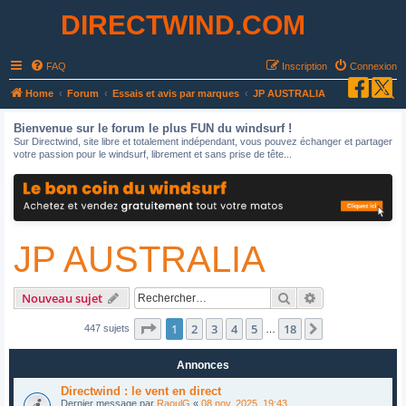
DIRECTWIND.COM
FAQ
Inscription
Connexion
R
Home
Forum
Essais et avis par marques
JP AUSTRALIA
e
Bienvenue sur le forum le plus FUN du windsurf !
c
Sur Directwind, site libre et totalement indépendant, vous pouvez échanger et partager
votre passion pour le windsurf, librement et sans prise de tête...
h
e
r
c
JP AUSTRALIA
h
e
r
Rechercher
Recherche avan
Nouveau sujet
Page
1
sur
18
1
2
3
4
5
18
Suivant
447 sujets
…
Annonces
Directwind : le vent en direct
Dernier message par
RaoulG
«
08 nov. 2025, 19:43