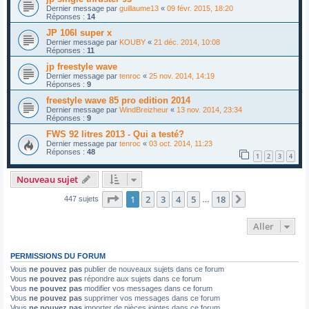
Dernier message par
guillaume13
«
09 févr. 2015, 18:20
Réponses :
14
JP 106l super x
Dernier message par
KOUBY
«
21 déc. 2014, 10:08
Réponses :
11
jp freestyle wave
Dernier message par
tenroc
«
25 nov. 2014, 14:19
Réponses :
9
freestyle wave 85 pro edition 2014
Dernier message par
WindBreizheur
«
13 nov. 2014, 23:34
Réponses :
9
FWS 92 litres 2013 - Qui a testé?
Dernier message par
tenroc
«
03 oct. 2014, 11:23
Réponses :
48
1
2
3
4
Nouveau sujet
Page
1
sur
18
1
2
3
4
5
18
Suivant
447 sujets
…
Aller
PERMISSIONS DU FORUM
Vous
ne pouvez pas
publier de nouveaux sujets dans ce forum
Vous
ne pouvez pas
répondre aux sujets dans ce forum
Vous
ne pouvez pas
modifier vos messages dans ce forum
Vous
ne pouvez pas
supprimer vos messages dans ce forum
Vous
ne pouvez pas
importer de pièces jointes dans ce forum