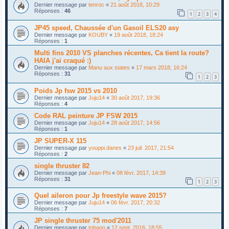
Dernier message par
tenroc
«
21 août 2018, 10:29
Réponses :
46
1
2
3
4
JP45 speed, Chaussée d'un Gasoil ELS20 asy
Dernier message par
KOUBY
«
19 août 2018, 18:24
Réponses :
1
Multi fins 2010 VS planches récentes, Ca tient la route?
HAIA j'ai craqué :)
Dernier message par
Manu aux states
«
17 mars 2018, 16:24
Réponses :
31
1
2
3
Poids Jp fsw 2015 vs 2010
Dernier message par
Juju14
«
30 août 2017, 19:36
Réponses :
4
Code RAL peinture JP FSW 2015
Dernier message par
Juju14
«
28 août 2017, 14:56
Réponses :
1
JP SUPER-X 115
Dernier message par
youppi.danes
«
23 juil. 2017, 21:54
Réponses :
2
single thruster 82
Dernier message par
Jean-Phi
«
08 févr. 2017, 14:39
Réponses :
31
1
2
3
Quel aileron pour Jp freestyle wave 2015?
Dernier message par
Juju14
«
06 févr. 2017, 20:32
Réponses :
7
JP single thruster 75 mod'2011
Dernier message par
tobago
«
12 sept. 2016, 18:55