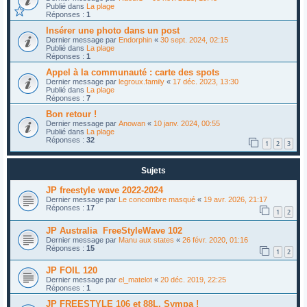
Publié dans
La plage
Réponses :
1
Insérer une photo dans un post
Dernier message par
Endorphin
«
30 sept. 2024, 02:15
Publié dans
La plage
Réponses :
1
Appel à la communauté : carte des spots
Dernier message par
legroux.family
«
17 déc. 2023, 13:30
Publié dans
La plage
Réponses :
7
Bon retour !
Dernier message par
Anowan
«
10 janv. 2024, 00:55
Publié dans
La plage
Réponses :
32
1
2
3
Sujets
JP freestyle wave 2022-2024
Dernier message par
Le concombre masqué
«
19 avr. 2026, 21:17
Réponses :
17
1
2
JP Australia FreeStyleWave 102
Dernier message par
Manu aux states
«
26 févr. 2020, 01:16
Réponses :
15
1
2
JP FOIL 120
Dernier message par
el_matelot
«
20 déc. 2019, 22:25
Réponses :
1
JP FREESTYLE 106 et 88L, Sympa !