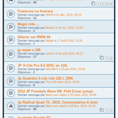
Réponses :
45
1
2
3
4
Freemove ou freerace
Dernier message par
ND95
«
21 déc. 2015, 08:18
Réponses :
12
Magix ride....
Dernier message par
Buub42
«
28 oct. 2015, 14:03
Réponses :
2
Aileron sur RWW 68
Dernier message par
Altoids
«
17 août 2015, 11:05
Réponses :
7
jp super x 106
Dernier message par
rom1rv
«
05 août 2015, 00:27
Réponses :
17
1
2
JP X-Cite Pro Ed 2010, en 110L
Dernier message par
fafouffle!!!
«
23 juin 2015, 19:42
Réponses :
2
Jp Australia X-cite ride 120 L 2006
Dernier message par
Tizi
«
30 mars 2015, 19:25
Réponses :
6
2012 JP Freestyle Wave 84L Petit Essai sympa
Dernier message par
Manu aux states
«
20 mars 2015, 05:06
Jp Radical Quad 75 - 2015, Commentaires & tests
Dernier message par
Manu aux states
«
28 févr. 2015, 18:19
Réponses :
28
1
2
jp single thruster 93