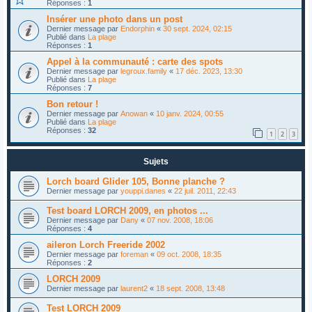
Réponses :
1
Insérer une photo dans un post
Dernier message par
Endorphin
«
30 sept. 2024, 02:15
Publié dans
La plage
Réponses :
1
Appel à la communauté : carte des spots
Dernier message par
legroux.family
«
17 déc. 2023, 13:30
Publié dans
La plage
Réponses :
7
Bon retour !
Dernier message par
Anowan
«
10 janv. 2024, 00:55
Publié dans
La plage
Réponses :
32
1
2
3
Sujets
Lorch board Glider 105, Bonne planche ?
Dernier message par
youppi.danes
«
22 juil. 2011, 22:43
Test board LORCH 2009, en photos ...
Dernier message par
Dany
«
07 nov. 2008, 18:06
Réponses :
4
aileron Lorch Freeride 2002
Dernier message par
foreman
«
09 oct. 2008, 18:35
Réponses :
2
LORCH 2009
Dernier message par
laurent2
«
18 sept. 2008, 13:48
Test LORCH 2009