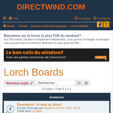
DIRECTWIND.COM
FAQ
Inscription
Connexion
R
Home
Forum
Essais et avis par marques
Lorch Boards
e
Bienvenue sur le forum le plus FUN du windsurf !
c
Sur Directwind, site libre et totalement indépendant, vous pouvez échanger et partager
votre passion pour le windsurf, librement et sans prise de tête...
h
e
r
c
Lorch Boards
h
e
r
Rechercher
Recherche avan
Nouveau sujet
10 sujets • Page
1
sur
1
Annonces
Directwind : le vent en direct
Dernier message par
RaoulG
«
08 nov. 2025, 19:43
Publié dans
La plage