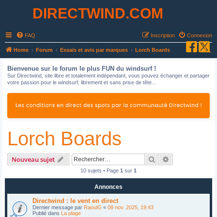
DIRECTWIND.COM
FAQ
Inscription
Connexion
R
Home
Forum
Essais et avis par marques
Lorch Boards
e
Bienvenue sur le forum le plus FUN du windsurf !
c
Sur Directwind, site libre et totalement indépendant, vous pouvez échanger et partager
votre passion pour le windsurf, librement et sans prise de tête...
h
e
r
c
Lorch Boards
h
e
r
Rechercher
Recherche avan
Nouveau sujet
10 sujets • Page
1
sur
1
Annonces
Directwind : le vent en direct
Dernier message par
RaoulG
«
08 nov. 2025, 19:43
Publié dans
La plage