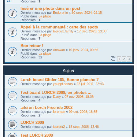
Réponses :
1
Insérer une photo dans un post
Dernier message par
Endorphin
«
30 sept. 2024, 02:15
Publié dans
La plage
Réponses :
1
Appel à la communauté : carte des spots
Dernier message par
legroux.family
«
17 déc. 2023, 13:30
Publié dans
La plage
Réponses :
7
Bon retour !
Dernier message par
Anowan
«
10 janv. 2024, 00:55
Publié dans
La plage
Réponses :
32
1
2
3
Sujets
Lorch board Glider 105, Bonne planche ?
Dernier message par
youppi.danes
«
22 juil. 2011, 22:43
Test board LORCH 2009, en photos ...
Dernier message par
Dany
«
07 nov. 2008, 18:06
Réponses :
4
aileron Lorch Freeride 2002
Dernier message par
foreman
«
09 oct. 2008, 18:35
Réponses :
2
LORCH 2009
Dernier message par
laurent2
«
18 sept. 2008, 13:48
Test LORCH 2009