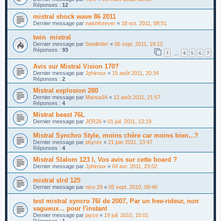
Réponses :
12
mistral shock wave 86 2011
Dernier message par
naishforever
«
18 oct. 2011, 08:51
twin mistral
Dernier message par
Swellrider
«
05 sept. 2011, 19:12
Réponses :
93
1
4
5
6
7
…
Avis sur Mistral Vision 170?
Dernier message par
Jphiroux
«
15 août 2011, 20:34
Réponses :
2
Mistral explosion 280
Dernier message par
Manoa34
«
12 août 2011, 21:57
Réponses :
4
Mistral beast 76L
Dernier message par
JER26
«
01 juil. 2011, 13:19
Mistral Synchro Style, moins chère car moins bien...?
Dernier message par
phyrex
«
21 juin 2011, 13:47
Réponses :
4
Mistral Slalom 123 l, Vos avis sur cette board ?
Dernier message par
Jphiroux
«
04 avr. 2011, 23:02
mistral slrd 125
Dernier message par
nico 29
«
05 sept. 2010, 09:46
test mistral syncro 76l de 2007, Par un free-rideur, non
vagueux... pour l'instant
Dernier message par
jayce
«
19 juil. 2010, 15:01