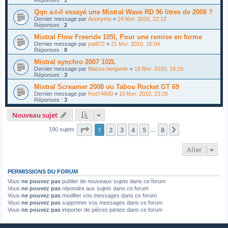
Réponses :
1
Qqn a-t-il essayé une Mistral Wave RD 96 litres de 2008 ?
Dernier message par
Anonyme
«
24 févr. 2010, 22:12
Réponses :
2
Mistral Flow Freeride 105l, Pour une remise en forme
Dernier message par
pat972
«
21 févr. 2010, 15:04
Réponses :
8
Mistral synchro 2007 102L
Dernier message par
Masse benjamin
«
19 févr. 2010, 19:15
Réponses :
3
Mistral Screamer 2008 ou Tabou Rocket GT 69
Dernier message par
fred74600
«
10 févr. 2010, 23:26
Réponses :
3
Nouveau sujet
Page
1
sur
8
1
2
3
4
5
8
Suivant
190 sujets
…
Aller
PERMISSIONS DU FORUM
Vous
ne pouvez pas
publier de nouveaux sujets dans ce forum
Vous
ne pouvez pas
répondre aux sujets dans ce forum
Vous
ne pouvez pas
modifier vos messages dans ce forum
Vous
ne pouvez pas
supprimer vos messages dans ce forum
Vous
ne pouvez pas
importer de pièces jointes dans ce forum