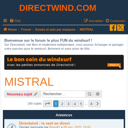
DIRECTWIND.COM
FAQ
Inscription
Connexion
R
Home
Forum
Essais et avis par marques
MISTRAL
e
Bienvenue sur le forum le plus FUN du windsurf !
c
Sur Directwind, site libre et totalement indépendant, vous pouvez échanger et partager
votre passion pour le windsurf, librement et sans prise de tête...
h
e
r
c
MISTRAL
h
e
r
Rechercher
Recherche avan
Nouveau sujet
Page
1
sur
8
1
2
3
4
5
8
Suivant
190 sujets
…
Annonces
Directwind : le vent en direct
Dernier message par
RaoulG
«
08 nov. 2025, 19:43