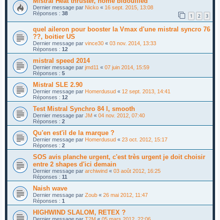
Mistral Heat thruster, home bidouilled
Dernier message par
Nicko
«
16 sept. 2015, 13:08
Réponses :
38
1
2
3
quel aileron pour booster la Vmax d'une mistral syncro 76
??, boitier US
Dernier message par
vince30
«
03 nov. 2014, 13:33
Réponses :
12
mistral speed 2014
Dernier message par
jmd11
«
07 juin 2014, 15:59
Réponses :
5
Mistral SLE 2.90
Dernier message par
Homerdusud
«
12 sept. 2013, 14:41
Réponses :
12
Test Mistral Synchro 84 l, smooth
Dernier message par
JM
«
04 nov. 2012, 07:40
Réponses :
2
Qu'en est'il de la marque ?
Dernier message par
Homerdusud
«
23 oct. 2012, 15:17
Réponses :
2
SOS avis planche urgent, c'est très urgent je doit choisir
entre 2 shapes d'ici demain
Dernier message par
archiwind
«
03 août 2012, 16:25
Réponses :
11
Naish wave
Dernier message par
Zoub
«
26 mai 2012, 11:47
Réponses :
1
HIGHWIND SLALOM, RETEX ?
Dernier message par
T2M
«
05 mars 2012, 22:06