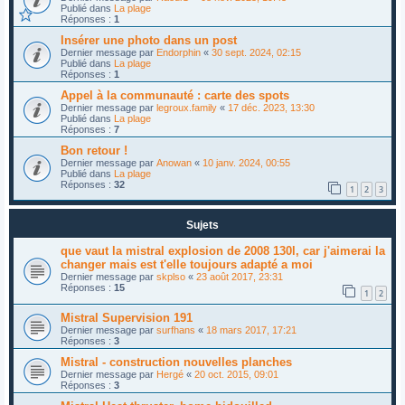
Publié dans
La plage
Réponses :
1
Insérer une photo dans un post
Dernier message par
Endorphin
«
30 sept. 2024, 02:15
Publié dans
La plage
Réponses :
1
Appel à la communauté : carte des spots
Dernier message par
legroux.family
«
17 déc. 2023, 13:30
Publié dans
La plage
Réponses :
7
Bon retour !
Dernier message par
Anowan
«
10 janv. 2024, 00:55
Publié dans
La plage
Réponses :
32
1
2
3
Sujets
que vaut la mistral explosion de 2008 130l, car j'aimerai la
changer mais est t'elle toujours adapté a moi
Dernier message par
skplso
«
23 août 2017, 23:31
Réponses :
15
1
2
Mistral Supervision 191
Dernier message par
surfhans
«
18 mars 2017, 17:21
Réponses :
3
Mistral - construction nouvelles planches
Dernier message par
Hergé
«
20 oct. 2015, 09:01
Réponses :
3