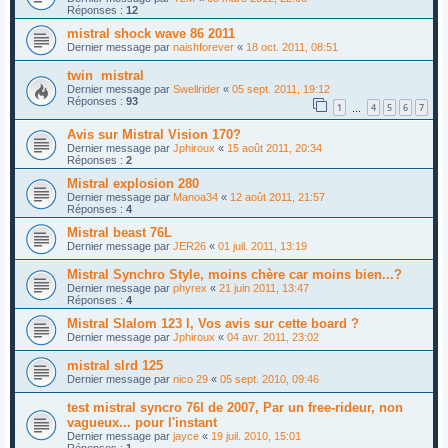
Réponses :
12
mistral shock wave 86 2011
Dernier message par
naishforever
«
18 oct. 2011, 08:51
twin mistral
Dernier message par
Swellrider
«
05 sept. 2011, 19:12
Réponses :
93
1
4
5
6
7
…
Avis sur Mistral Vision 170?
Dernier message par
Jphiroux
«
15 août 2011, 20:34
Réponses :
2
Mistral explosion 280
Dernier message par
Manoa34
«
12 août 2011, 21:57
Réponses :
4
Mistral beast 76L
Dernier message par
JER26
«
01 juil. 2011, 13:19
Mistral Synchro Style, moins chère car moins bien...?
Dernier message par
phyrex
«
21 juin 2011, 13:47
Réponses :
4
Mistral Slalom 123 l, Vos avis sur cette board ?
Dernier message par
Jphiroux
«
04 avr. 2011, 23:02
mistral slrd 125
Dernier message par
nico 29
«
05 sept. 2010, 09:46
test mistral syncro 76l de 2007, Par un free-rideur, non
vagueux... pour l'instant
Dernier message par
jayce
«
19 juil. 2010, 15:01