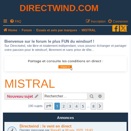
DIRECTWIND.COM
FAQ
Inscription
Connexion
R
Home
Forum
Essais et avis par marques
MISTRAL
e
Bienvenue sur le forum le plus FUN du windsurf !
c
Sur Directwind, site libre et totalement indépendant, vous pouvez échanger et partager
votre passion pour le windsurf, librement et sans prise de tête...
h
e
r
c
MISTRAL
h
e
r
Rechercher
Recherche avan
Nouveau sujet
Page
1
sur
8
1
2
3
4
5
8
Suivant
190 sujets
…
Annonces
Directwind : le vent en direct
Dernier message par
RaoulG
«
08 nov. 2025, 19:43