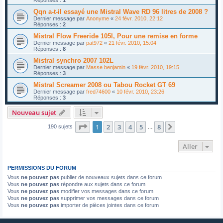
Réponses :
1
Qqn a-t-il essayé une Mistral Wave RD 96 litres de 2008 ?
Dernier message par
Anonyme
«
24 févr. 2010, 22:12
Réponses :
2
Mistral Flow Freeride 105l, Pour une remise en forme
Dernier message par
pat972
«
21 févr. 2010, 15:04
Réponses :
8
Mistral synchro 2007 102L
Dernier message par
Masse benjamin
«
19 févr. 2010, 19:15
Réponses :
3
Mistral Screamer 2008 ou Tabou Rocket GT 69
Dernier message par
fred74600
«
10 févr. 2010, 23:26
Réponses :
3
Nouveau sujet
Page
1
sur
8
1
2
3
4
5
8
Suivant
190 sujets
…
Aller
PERMISSIONS DU FORUM
Vous
ne pouvez pas
publier de nouveaux sujets dans ce forum
Vous
ne pouvez pas
répondre aux sujets dans ce forum
Vous
ne pouvez pas
modifier vos messages dans ce forum
Vous
ne pouvez pas
supprimer vos messages dans ce forum
Vous
ne pouvez pas
importer de pièces jointes dans ce forum