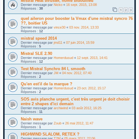
Mistral Heat thruster, home bidouilled
Dernier message par
Nicko
«
16 sept. 2015, 13:08
Réponses :
38
1
2
3
quel aileron pour booster la Vmax d'une mistral syncro 76
??, boitier US
Dernier message par
vince30
«
03 nov. 2014, 13:33
Réponses :
12
mistral speed 2014
Dernier message par
jmd11
«
07 juin 2014, 15:59
Réponses :
5
Mistral SLE 2.90
Dernier message par
Homerdusud
«
12 sept. 2013, 14:41
Réponses :
12
Test Mistral Synchro 84 l, smooth
Dernier message par
JM
«
04 nov. 2012, 07:40
Réponses :
2
Qu'en est'il de la marque ?
Dernier message par
Homerdusud
«
23 oct. 2012, 15:17
Réponses :
2
SOS avis planche urgent, c'est très urgent je doit choisir
entre 2 shapes d'ici demain
Dernier message par
archiwind
«
03 août 2012, 16:25
Réponses :
11
Naish wave
Dernier message par
Zoub
«
26 mai 2012, 11:47
Réponses :
1
HIGHWIND SLALOM, RETEX ?
Dernier message par
T2M
«
05 mars 2012, 22:06