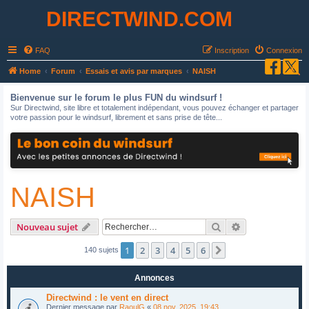
DIRECTWIND.COM
FAQ
Inscription
Connexion
R
Home
Forum
Essais et avis par marques
NAISH
e
Bienvenue sur le forum le plus FUN du windsurf !
c
Sur Directwind, site libre et totalement indépendant, vous pouvez échanger et partager
votre passion pour le windsurf, librement et sans prise de tête...
h
e
r
c
NAISH
h
e
r
Rechercher
Recherche avan
Nouveau sujet
1
2
3
4
5
6
Suivant
140 sujets
Annonces
Directwind : le vent en direct
Dernier message par
RaoulG
«
08 nov. 2025, 19:43