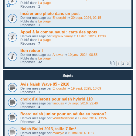
Publié dans
La plage
Réponses :
1
Insérer une photo dans un post
Dernier message par
Endorphin
«
30 sept. 2024, 02:15
Publié dans
La plage
Réponses :
1
Appel à la communauté : carte des spots
Dernier message par
legroux.family
«
17 déc. 2023, 13:30
Publié dans
La plage
Réponses :
7
Bon retour !
Dernier message par
Anowan
«
10 janv. 2024, 00:55
Publié dans
La plage
Réponses :
32
1
2
3
Sujets
Avis Naish Wave 85 - 2010
Dernier message par
Endorphin
«
19 sept. 2025, 18:09
Réponses :
1
choix d'ailerons pour naish hybrid 110
Dernier message par
timouss
«
07 sept. 2016, 22:40
Réponses :
4
Board naish junior pour un adulte en baston?
Dernier message par
WindBreizheur
«
17 nov. 2014, 13:24
Réponses :
3
Naish Bullet 2013, taille 7.8m²
Dernier message par
evalaye
«
19 mai 2014, 11:36