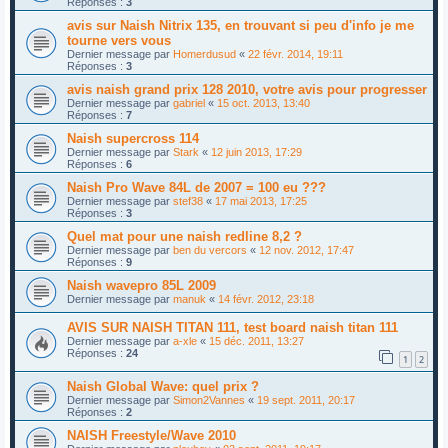
Réponses :
3
avis sur Naish Nitrix 135, en trouvant si peu d'info je me
tourne vers vous
Dernier message par
Homerdusud
«
22 févr. 2014, 19:11
Réponses :
3
avis naish grand prix 128 2010, votre avis pour progresser
Dernier message par
gabriel
«
15 oct. 2013, 13:40
Réponses :
7
Naish supercross 114
Dernier message par
Stark
«
12 juin 2013, 17:29
Réponses :
6
Naish Pro Wave 84L de 2007 = 100 eu ???
Dernier message par
stef38
«
17 mai 2013, 17:25
Réponses :
3
Quel mat pour une naish redline 8,2 ?
Dernier message par
ben du vercors
«
12 nov. 2012, 17:47
Réponses :
9
Naish wavepro 85L 2009
Dernier message par
manuk
«
14 févr. 2012, 23:18
AVIS SUR NAISH TITAN 111, test board naish titan 111
Dernier message par
a-xle
«
15 déc. 2011, 13:27
Réponses :
24
1
2
Naish Global Wave: quel prix ?
Dernier message par
Simon2Vannes
«
19 sept. 2011, 20:17
Réponses :
2
NAISH Freestyle/Wave 2010