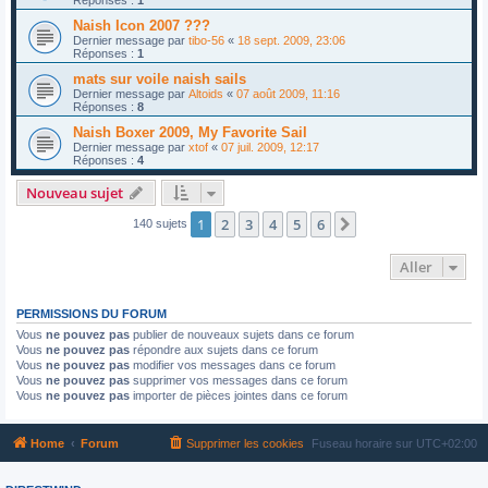
Naish Icon 2007 ???
Dernier message par
tibo-56
«
18 sept. 2009, 23:06
Réponses :
1
mats sur voile naish sails
Dernier message par
Altoids
«
07 août 2009, 11:16
Réponses :
8
Naish Boxer 2009, My Favorite Sail
Dernier message par
xtof
«
07 juil. 2009, 12:17
Réponses :
4
Nouveau sujet
1
2
3
4
5
6
Suivant
140 sujets
Aller
PERMISSIONS DU FORUM
Vous
ne pouvez pas
publier de nouveaux sujets dans ce forum
Vous
ne pouvez pas
répondre aux sujets dans ce forum
Vous
ne pouvez pas
modifier vos messages dans ce forum
Vous
ne pouvez pas
supprimer vos messages dans ce forum
Vous
ne pouvez pas
importer de pièces jointes dans ce forum
Home
Forum
Supprimer les cookies
Fuseau horaire sur
UTC+02:00