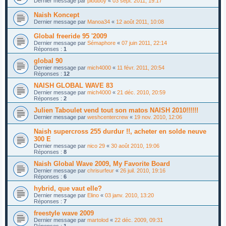
Dernier message par
plouboy
«
03 sept. 2011, 19:17
Naish Koncept
Dernier message par
Manoa34
«
12 août 2011, 10:08
Global freeride 95 '2009
Dernier message par
Sémaphore
«
07 juin 2011, 22:14
Réponses :
1
global 90
Dernier message par
mich4000
«
11 févr. 2011, 20:54
Réponses :
12
NAISH GLOBAL WAVE 83
Dernier message par
mich4000
«
21 déc. 2010, 20:59
Réponses :
2
Julien Taboulet vend tout son matos NAISH 2010!!!!!!
Dernier message par
weshcentercrew
«
19 nov. 2010, 12:06
Naish supercross 255 durdur !!, acheter en solde neuve
300 E
Dernier message par
nico 29
«
30 août 2010, 19:06
Réponses :
8
Naish Global Wave 2009, My Favorite Board
Dernier message par
chrisurfeur
«
26 juil. 2010, 19:16
Réponses :
6
hybrid, que vaut elle?
Dernier message par
Elino
«
03 janv. 2010, 13:20
Réponses :
7
freestyle wave 2009
Dernier message par
martolod
«
22 déc. 2009, 09:31
Réponses :
1