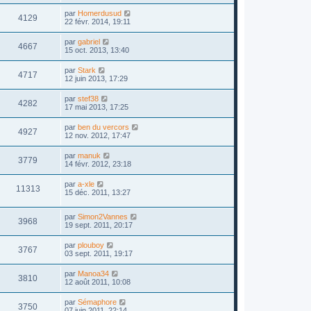
par
Homerdusud
4129
22 févr. 2014, 19:11
par
gabriel
4667
15 oct. 2013, 13:40
par
Stark
4717
12 juin 2013, 17:29
par
stef38
4282
17 mai 2013, 17:25
par
ben du vercors
4927
12 nov. 2012, 17:47
par
manuk
3779
14 févr. 2012, 23:18
par
a-xle
11313
15 déc. 2011, 13:27
par
Simon2Vannes
3968
19 sept. 2011, 20:17
par
plouboy
3767
03 sept. 2011, 19:17
par
Manoa34
3810
12 août 2011, 10:08
par
Sémaphore
3750
07 juin 2011, 22:14