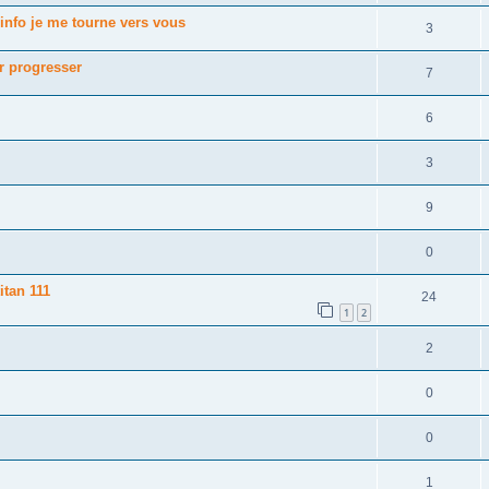
d'info je me tourne vers vous
3
ur progresser
7
6
3
9
0
itan 111
24
1
2
2
0
0
1