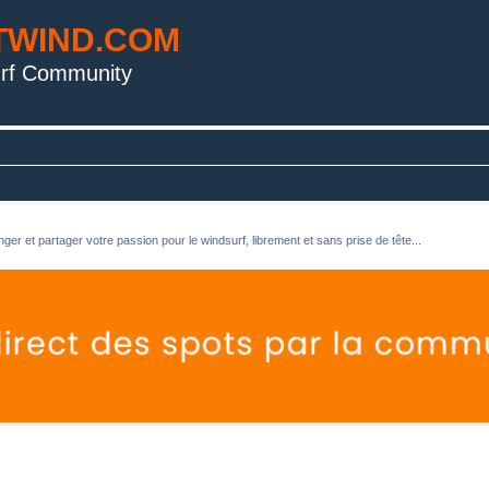
TWIND.COM
rf Community
ger et partager votre passion pour le windsurf, librement et sans prise de tête...