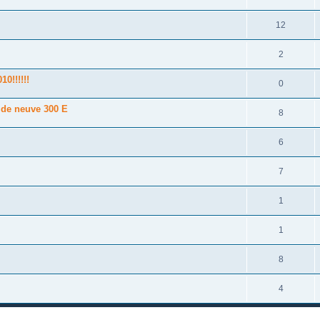
12
2
0!!!!!!
0
lde neuve 300 E
8
6
7
1
1
8
4