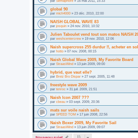
par
Sémaphore
»
16 mai 2011, 15:33
global 90
par
mich4000
»
23 déc. 2010, 22:00
NAISH GLOBAL WAVE 83
par
josquin
»
24 nov. 2010, 10:32
Julien Taboulet vend tout son matos NAISH 201
par
weshcentercrew
»
19 nov. 2010, 12:06
Naish supercross 255 durdur !!, acheter en so
par
hotto
»
07 nov. 2008, 00:15
Naish Global Wave 2009, My Favorite Board
par
StraasWind
»
13 juin 2009, 09:00
hybrid, que vaut elle?
par
Breiz Bro Dispar
»
27 sept. 2005, 11:48
freestyle wave 2009
par
tenroc
»
31 juil. 2009, 21:51
Naish Icon 2007 ???
par
cbeau
»
03 sept. 2009, 20:36
mats sur voile naish sails
par
SPEED TOM
»
17 juin 2008, 22:56
Naish Boxer 2009, My Favorite Sail
par
StraasWind
»
13 juin 2009, 09:07
Nouveau sujet