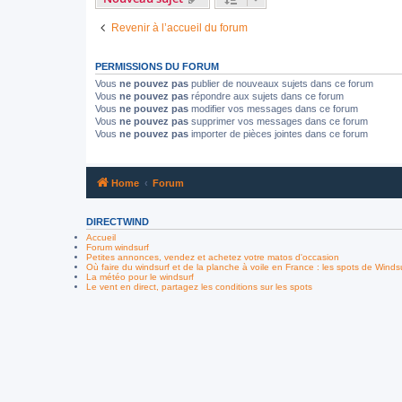
Revenir à l’accueil du forum
PERMISSIONS DU FORUM
Vous
ne pouvez pas
publier de nouveaux sujets dans ce forum
Vous
ne pouvez pas
répondre aux sujets dans ce forum
Vous
ne pouvez pas
modifier vos messages dans ce forum
Vous
ne pouvez pas
supprimer vos messages dans ce forum
Vous
ne pouvez pas
importer de pièces jointes dans ce forum
Home
Forum
DIRECTWIND
Accueil
Forum windsurf
Petites annonces, vendez et achetez votre matos d'occasion
Où faire du windsurf et de la planche à voile en France : les spots de Winds
La météo pour le windsurf
Le vent en direct, partagez les conditions sur les spots