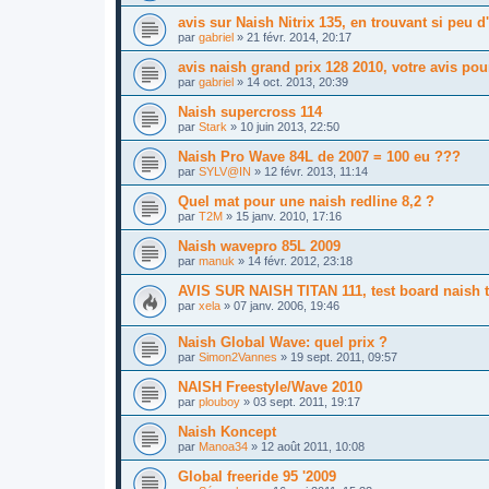
avis sur Naish Nitrix 135, en trouvant si peu 
par
gabriel
»
21 févr. 2014, 20:17
avis naish grand prix 128 2010, votre avis po
par
gabriel
»
14 oct. 2013, 20:39
Naish supercross 114
par
Stark
»
10 juin 2013, 22:50
Naish Pro Wave 84L de 2007 = 100 eu ???
par
SYLV@IN
»
12 févr. 2013, 11:14
Quel mat pour une naish redline 8,2 ?
par
T2M
»
15 janv. 2010, 17:16
Naish wavepro 85L 2009
par
manuk
»
14 févr. 2012, 23:18
AVIS SUR NAISH TITAN 111, test board naish t
par
xela
»
07 janv. 2006, 19:46
Naish Global Wave: quel prix ?
par
Simon2Vannes
»
19 sept. 2011, 09:57
NAISH Freestyle/Wave 2010
par
plouboy
»
03 sept. 2011, 19:17
Naish Koncept
par
Manoa34
»
12 août 2011, 10:08
Global freeride 95 '2009