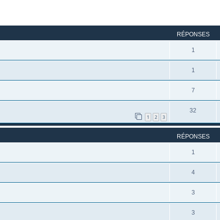
rcher
echerche avancée
RÉPONSES
1
1
7
32
1
2
3
RÉPONSES
1
4
3
3