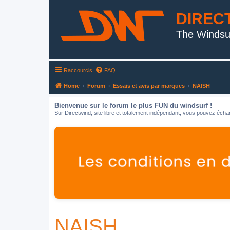
DIREC
The Windsu
Raccourcis
FAQ
Home
Forum
Essais et avis par marques
NAISH
Bienvenue sur le forum le plus FUN du windsurf !
Sur Directwind, site libre et totalement indépendant, vous pouvez échan
NAISH