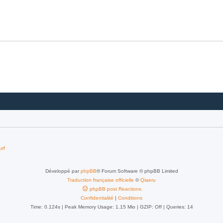
urf
Développé par
phpBB
® Forum Software © phpBB Limited
Traduction française officielle
©
Qiaeru
phpBB post Reactions
Confidentialité
|
Conditions
Time: 0.124s
| Peak Memory Usage: 1.15 Mio | GZIP: Off |
Queries: 14