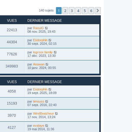
1
2
3
4
5
6
Suivant
140 sujets
VUES
DERNIER MESSAGE
par
RaoulG
22413
08 nov. 2025, 19:43
par
Endorphin
44304
30 sept. 2024, 02:15
par
legroux.family
77626
17 déc. 2023, 13:30
par
Anowan
349983
10 janv. 2024, 00:55
VUES
DERNIER MESSAGE
par
Endorphin
4058
19 sept. 2025, 18:09
par
timouss
15193
07 sept. 2016, 22:40
par
WindBreizheur
3970
17 nov. 2014, 13:24
par
evalaye
4127
19 mai 2014, 11:36