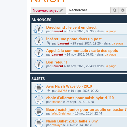
Reche
R
Nouveau sujet
ANNONCES
Directwind : le vent en direct
par
Laurent
»
07 nov. 2025, 06:36
» dans
La plage
Insérer une photo dans un post
par
Laurent
»
29 sept. 2024, 19:26
» dans
La plage
Appel à la communauté : carte des spots
par
Laurent
»
24 nov. 2023, 07:01
» dans
La plage
Bon retour !
par
Laurent
»
18 nov. 2023, 22:40
» dans
La plage
SUJETS
Avis Naish Wave 85 - 2010
par
JMP35
»
19 sept. 2025, 09:22
choix d'ailerons pour naish hybrid 110
par
timouss
»
06 sept. 2016, 13:20
Board naish junior pour un adulte en baston?
par
WindBreizheur
»
16 nov. 2014, 22:44
Naish Bullet 2013, taille 7.8m²
par
evalaye
»
30 avr. 2014, 16:38