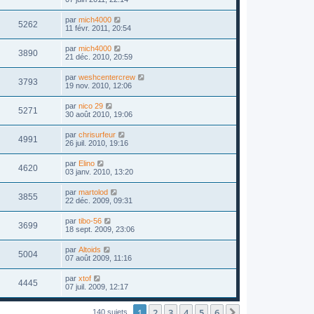
par
mich4000
5262
11 févr. 2011, 20:54
par
mich4000
3890
21 déc. 2010, 20:59
par
weshcentercrew
3793
19 nov. 2010, 12:06
par
nico 29
5271
30 août 2010, 19:06
par
chrisurfeur
4991
26 juil. 2010, 19:16
par
Elino
4620
03 janv. 2010, 13:20
par
martolod
3855
22 déc. 2009, 09:31
par
tibo-56
3699
18 sept. 2009, 23:06
par
Altoids
5004
07 août 2009, 11:16
par
xtof
4445
07 juil. 2009, 12:17
1
2
3
4
5
6
Suivant
140 sujets