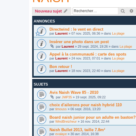
Reche
R
Nouveau sujet
ANNONCES
Directwind : le vent en direct
par
Laurent
»
07 nov. 2025, 06:36
» dans
La plage
Insérer une photo dans un post
par
Laurent
»
29 sept. 2024, 19:26
» dans
La plage
Appel à la communauté : carte des spots
par
Laurent
»
24 nov. 2023, 07:01
» dans
La plage
Bon retour !
par
Laurent
»
18 nov. 2023, 22:40
» dans
La plage
SUJETS
Avis Naish Wave 85 - 2010
par
JMP35
»
19 sept. 2025, 09:22
choix d'ailerons pour naish hybrid 110
par
timouss
»
06 sept. 2016, 13:20
Board naish junior pour un adulte en baston?
par
WindBreizheur
»
16 nov. 2014, 22:44
Naish Bullet 2013, taille 7.8m²
par
evalaye
»
30 avr. 2014, 16:38