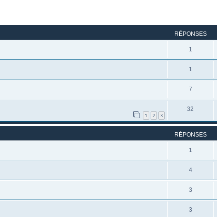
rcher
echerche avancée
RÉPONSES
1
1
7
32
1
2
3
RÉPONSES
1
4
3
3