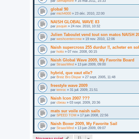
par
Sémaphore
»
16 mai 2011, 15:33
global 90
par
mich4000
»
23 déc. 2010, 22:00
NAISH GLOBAL WAVE 83
par
josquin
»
24 nov. 2010, 10:32
Julien Taboulet vend tout son matos NAISH 201
par
weshcentercrew
»
19 nov. 2010, 12:06
Naish supercross 255 durdur !!, acheter en so
par
hotto
»
07 nov. 2008, 00:15
Naish Global Wave 2009, My Favorite Board
par
StraasWind
»
13 juin 2009, 09:00
hybrid, que vaut elle?
par
Breiz Bro Dispar
»
27 sept. 2005, 11:48
freestyle wave 2009
par
tenroc
»
31 juil. 2009, 21:51
Naish Icon 2007 ???
par
cbeau
»
03 sept. 2009, 20:36
mats sur voile naish sails
par
SPEED TOM
»
17 juin 2008, 22:56
Naish Boxer 2009, My Favorite Sail
par
StraasWind
»
13 juin 2009, 09:07
Nouveau sujet