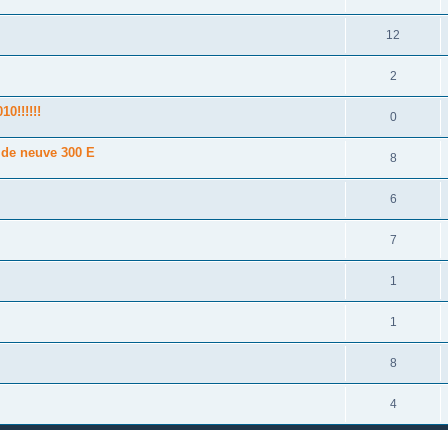
12
2
0!!!!!!
0
lde neuve 300 E
8
6
7
1
1
8
4