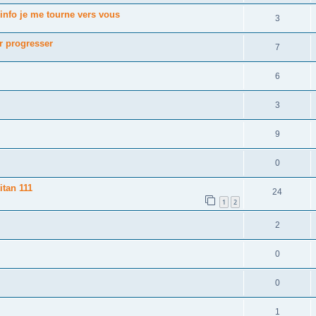
d'info je me tourne vers vous
3
ur progresser
7
6
3
9
0
itan 111
24
1
2
2
0
0
1