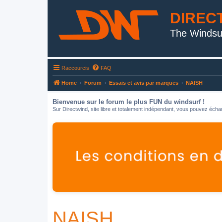
DIREC
The Windsu
Raccourcis
FAQ
Home
Forum
Essais et avis par marques
NAISH
Bienvenue sur le forum le plus FUN du windsurf !
Sur Directwind, site libre et totalement indépendant, vous pouvez échan
NAISH