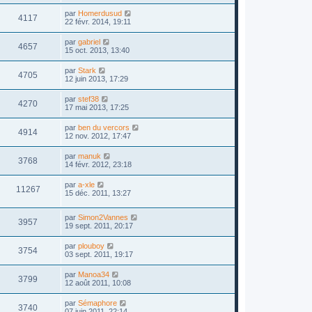
par
Homerdusud
4117
22 févr. 2014, 19:11
par
gabriel
4657
15 oct. 2013, 13:40
par
Stark
4705
12 juin 2013, 17:29
par
stef38
4270
17 mai 2013, 17:25
par
ben du vercors
4914
12 nov. 2012, 17:47
par
manuk
3768
14 févr. 2012, 23:18
par
a-xle
11267
15 déc. 2011, 13:27
par
Simon2Vannes
3957
19 sept. 2011, 20:17
par
plouboy
3754
03 sept. 2011, 19:17
par
Manoa34
3799
12 août 2011, 10:08
par
Sémaphore
3740
07 juin 2011, 22:14