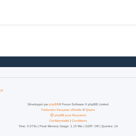
urf
Développé par
phpBB
® Forum Software © phpBB Limited
Traduction française officielle
©
Qiaeru
phpBB post Reactions
Confidentialité
|
Conditions
Time: 0.073s
| Peak Memory Usage: 1.15 Mio | GZIP: Off |
Queries: 14