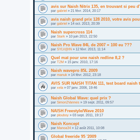
avis sur Naish Nitrix 135, en trouvant si peu 
par
gabriel
»
21 févr. 2014, 20:17
avis naish grand prix 128 2010, votre avis po
par
gabriel
»
14 oct. 2013, 20:39
Naish supercross 114
par
Stark
»
10 juin 2013, 22:50
Naish Pro Wave 84L de 2007 = 100 eu ???
par
SYLV@IN
»
12 févr. 2013, 11:14
Quel mat pour une naish redline 8,2 ?
par
T2M
»
15 janv. 2010, 17:16
Naish wavepro 85L 2009
par
manuk
»
14 févr. 2012, 23:18
AVIS SUR NAISH TITAN 111, test board naish t
par
xela
»
07 janv. 2006, 19:46
Naish Global Wave: quel prix ?
par
Simon2Vannes
»
19 sept. 2011, 09:57
NAISH Freestyle/Wave 2010
par
plouboy
»
03 sept. 2011, 19:17
Naish Koncept
par
Manoa34
»
12 août 2011, 10:08
Global freeride 95 '2009