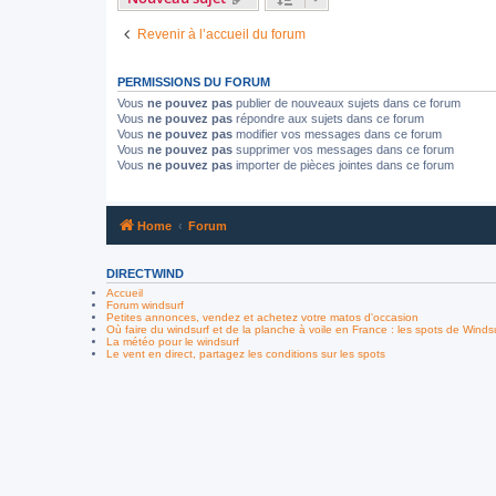
Revenir à l’accueil du forum
PERMISSIONS DU FORUM
Vous
ne pouvez pas
publier de nouveaux sujets dans ce forum
Vous
ne pouvez pas
répondre aux sujets dans ce forum
Vous
ne pouvez pas
modifier vos messages dans ce forum
Vous
ne pouvez pas
supprimer vos messages dans ce forum
Vous
ne pouvez pas
importer de pièces jointes dans ce forum
Home
Forum
DIRECTWIND
Accueil
Forum windsurf
Petites annonces, vendez et achetez votre matos d'occasion
Où faire du windsurf et de la planche à voile en France : les spots de Winds
La météo pour le windsurf
Le vent en direct, partagez les conditions sur les spots