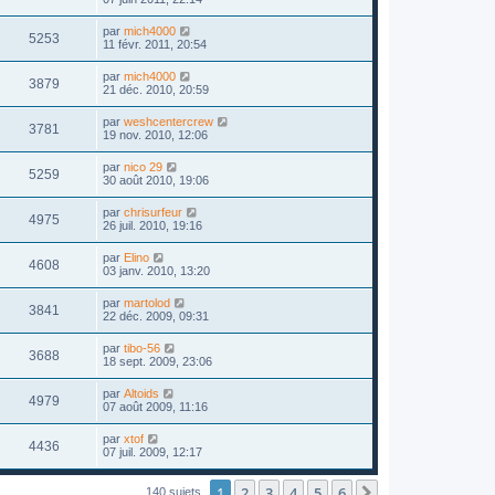
par
mich4000
5253
11 févr. 2011, 20:54
par
mich4000
3879
21 déc. 2010, 20:59
par
weshcentercrew
3781
19 nov. 2010, 12:06
par
nico 29
5259
30 août 2010, 19:06
par
chrisurfeur
4975
26 juil. 2010, 19:16
par
Elino
4608
03 janv. 2010, 13:20
par
martolod
3841
22 déc. 2009, 09:31
par
tibo-56
3688
18 sept. 2009, 23:06
par
Altoids
4979
07 août 2009, 11:16
par
xtof
4436
07 juil. 2009, 12:17
1
2
3
4
5
6
Suivant
140 sujets