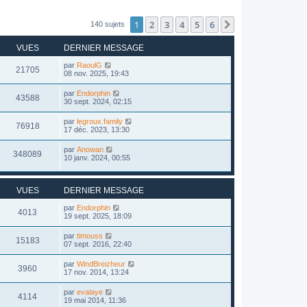
1
2
3
4
5
6
Suivant
140 sujets
VUES
DERNIER MESSAGE
par
RaoulG
21705
08 nov. 2025, 19:43
par
Endorphin
43588
30 sept. 2024, 02:15
par
legroux.family
76918
17 déc. 2023, 13:30
par
Anowan
348089
10 janv. 2024, 00:55
VUES
DERNIER MESSAGE
par
Endorphin
4013
19 sept. 2025, 18:09
par
timouss
15183
07 sept. 2016, 22:40
par
WindBreizheur
3960
17 nov. 2014, 13:24
par
evalaye
4114
19 mai 2014, 11:36