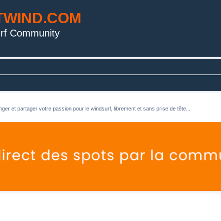
TWIND.COM
rf Community
ger et partager votre passion pour le windsurf, librement et sans prise de tête...