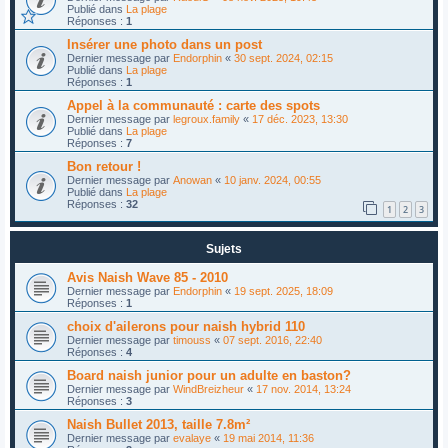
Publié dans
La plage
Réponses :
1
Insérer une photo dans un post
Dernier message par
Endorphin
«
30 sept. 2024, 02:15
Publié dans
La plage
Réponses :
1
Appel à la communauté : carte des spots
Dernier message par
legroux.family
«
17 déc. 2023, 13:30
Publié dans
La plage
Réponses :
7
Bon retour !
Dernier message par
Anowan
«
10 janv. 2024, 00:55
Publié dans
La plage
Réponses :
32
1
2
3
Sujets
Avis Naish Wave 85 - 2010
Dernier message par
Endorphin
«
19 sept. 2025, 18:09
Réponses :
1
choix d'ailerons pour naish hybrid 110
Dernier message par
timouss
«
07 sept. 2016, 22:40
Réponses :
4
Board naish junior pour un adulte en baston?
Dernier message par
WindBreizheur
«
17 nov. 2014, 13:24
Réponses :
3
Naish Bullet 2013, taille 7.8m²
Dernier message par
evalaye
«
19 mai 2014, 11:36