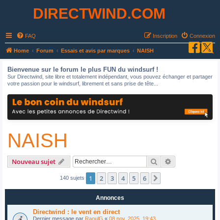
DIRECTWIND.COM
FAQ
Inscription
Connexion
R
Home
Forum
Essais et avis par marques
NAISH
e
Bienvenue sur le forum le plus FUN du windsurf !
c
Sur Directwind, site libre et totalement indépendant, vous pouvez échanger et partager
votre passion pour le windsurf, librement et sans prise de tête...
h
e
r
c
NAISH
h
e
r
Rechercher
Recherche avan
Nouveau sujet
1
2
3
4
5
6
Suivant
140 sujets
Annonces
Directwind : le vent en direct
Dernier message par
RaoulG
«
08 nov. 2025, 19:43