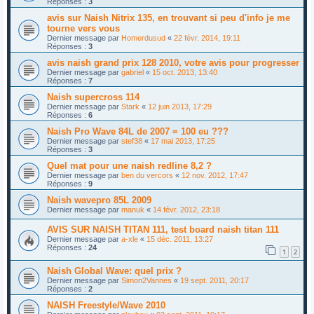
Réponses :
3
avis sur Naish Nitrix 135, en trouvant si peu d'info je me
tourne vers vous
Dernier message par
Homerdusud
«
22 févr. 2014, 19:11
Réponses :
3
avis naish grand prix 128 2010, votre avis pour progresser
Dernier message par
gabriel
«
15 oct. 2013, 13:40
Réponses :
7
Naish supercross 114
Dernier message par
Stark
«
12 juin 2013, 17:29
Réponses :
6
Naish Pro Wave 84L de 2007 = 100 eu ???
Dernier message par
stef38
«
17 mai 2013, 17:25
Réponses :
3
Quel mat pour une naish redline 8,2 ?
Dernier message par
ben du vercors
«
12 nov. 2012, 17:47
Réponses :
9
Naish wavepro 85L 2009
Dernier message par
manuk
«
14 févr. 2012, 23:18
AVIS SUR NAISH TITAN 111, test board naish titan 111
Dernier message par
a-xle
«
15 déc. 2011, 13:27
Réponses :
24
1
2
Naish Global Wave: quel prix ?
Dernier message par
Simon2Vannes
«
19 sept. 2011, 20:17
Réponses :
2
NAISH Freestyle/Wave 2010