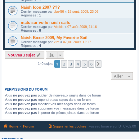
Naish Icon 2007 ???
Dernier message par
tibo-56
«
18 sept. 2009, 23:06
Réponses :
1
mats sur voile naish sails
Dernier message par
Altoids
«
07 août 2009, 11:16
Réponses :
8
Naish Boxer 2009, My Favorite Sail
Dernier message par
xtof
«
07 juil. 2009, 12:17
Réponses :
4
Nouveau sujet
1
2
3
4
5
6
Suivant
140 sujets
Aller
PERMISSIONS DU FORUM
Vous
ne pouvez pas
publier de nouveaux sujets dans ce forum
Vous
ne pouvez pas
répondre aux sujets dans ce forum
Vous
ne pouvez pas
modifier vos messages dans ce forum
Vous
ne pouvez pas
supprimer vos messages dans ce forum
Vous
ne pouvez pas
importer de pièces jointes dans ce forum
Home
Forum
Supprimer les cookies
Fuseau horaire sur
UTC+02:00