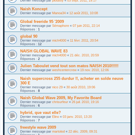
Dernier message par
plouboy
«
03 sept. 2011, 19:17
Naish Koncept
Dernier message par
Manoa34
«
12 août 2011, 10:08
Global freeride 95 '2009
Dernier message par
Sémaphore
«
07 juin 2011, 22:14
Réponses :
1
global 90
Dernier message par
mich4000
«
11 févr. 2011, 20:54
Réponses :
12
NAISH GLOBAL WAVE 83
Dernier message par
mich4000
«
21 déc. 2010, 20:59
Réponses :
2
Julien Taboulet vend tout son matos NAISH 2010!!!!!!
Dernier message par
weshcentercrew
«
19 nov. 2010, 12:06
Naish supercross 255 durdur !!, acheter en solde neuve
300 E
Dernier message par
nico 29
«
30 août 2010, 19:06
Réponses :
8
Naish Global Wave 2009, My Favorite Board
Dernier message par
chrisurfeur
«
26 juil. 2010, 19:16
Réponses :
6
hybrid, que vaut elle?
Dernier message par
Elino
«
03 janv. 2010, 13:20
Réponses :
7
freestyle wave 2009
Dernier message par
martolod
«
22 déc. 2009, 09:31
Réponses :
1