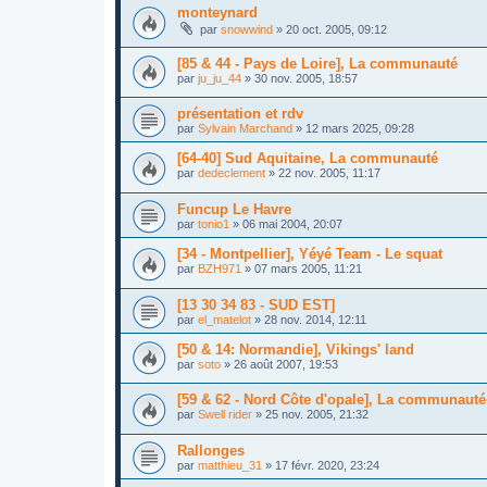
monteynard
par
snowwind
»
20 oct. 2005, 09:12
[85 & 44 - Pays de Loire], La communauté
par
ju_ju_44
»
30 nov. 2005, 18:57
présentation et rdv
par
Sylvain Marchand
»
12 mars 2025, 09:28
[64-40] Sud Aquitaine, La communauté
par
dedeclement
»
22 nov. 2005, 11:17
Funcup Le Havre
par
tonio1
»
06 mai 2004, 20:07
[34 - Montpellier], Yéyé Team - Le squat
par
BZH971
»
07 mars 2005, 11:21
[13 30 34 83 - SUD EST]
par
el_matelot
»
28 nov. 2014, 12:11
[50 & 14: Normandie], Vikings' land
par
soto
»
26 août 2007, 19:53
[59 & 62 - Nord Côte d'opale], La communauté
par
Swell rider
»
25 nov. 2005, 21:32
Rallonges
par
matthieu_31
»
17 févr. 2020, 23:24