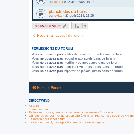
par
leto01
»
23 avr. 2006, 10:14
planchistes du havre
par
cyka
»
23 août 2018, 23:29
Nouveau sujet
Revenir à l’accueil du forum
PERMISSIONS DU FORUM
Vous
ne pouvez pas
publier de nouveaux sujets dans ce forum
Vous
ne pouvez pas
répondre aux sujets dans ce forum
Vous
ne pouvez pas
modifier vos messages dans ce forum
Vous
ne pouvez pas
supprimer vos messages dans ce forum
Vous
ne pouvez pas
importer de pièces jointes dans ce forum
Home
Forum
DIRECTWIND
Accueil
Forum windsurf
Petites annonces, vendez et achetez votre matos d'occasion
Où faire du windsurf et de la planche à voile en France : les spots de Winds
La météo pour le windsurf
Le vent en direct, partagez les conditions sur les spots