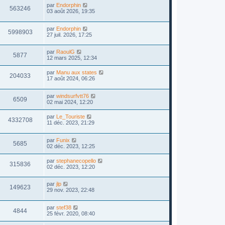
par
Endorphin
563246
03 août 2026, 19:35
par
Endorphin
5998903
27 juil. 2026, 17:25
par
RaoulG
5877
12 mars 2025, 12:34
par
Manu aux states
204033
17 août 2024, 06:26
par
windsurfvtt76
6509
02 mai 2024, 12:20
par
Le_Touriste
4332708
11 déc. 2023, 21:29
par
Funix
5685
02 déc. 2023, 12:25
par
stephanecopello
315836
02 déc. 2023, 12:20
par
jlp
149623
29 nov. 2023, 22:48
par
stef38
4844
25 févr. 2020, 08:40