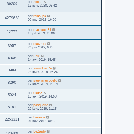
par
2boss
89209
17 janv. 2020, 09:42
par
ralaoups
4279628
06 nov. 2019, 16:38
par
matthieu_31
12777
19 juil. 2019, 15:00
par
queyroix
3957
24 juin 2019, 08:31
par
Eole
4048
14 avr. 2019, 15:45
par
snowflake74
3984
24 mars 2019, 16:28
par
stephanecopello
8290
12 mars 2019, 19:19
par
stef38
5024
13 févr. 2019, 14:58
par
pasqualito
5181
22 janv. 2019, 11:15
par
hermine
2253321
01 nov. 2018, 09:52
par
LeZardo
123469