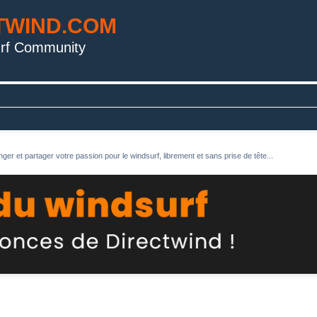
TWIND.COM
rf Community
ger et partager votre passion pour le windsurf, librement et sans prise de tête...