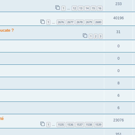
233
1
12
13
14
15
16
…
40196
1
2676
2677
2678
2679
2680
…
eucate ?
31
1
2
3
0
0
0
8
6
6
té
23076
1
1535
1536
1537
1538
1539
…
351