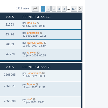
Page
1
sur
69
1
2
3
4
5
69
Suivant
1712 sujets
…
VUES
DERNIER MESSAGE
par
RaoulG
21593
08 nov. 2025, 19:43
par
Endorphin
43474
30 sept. 2024, 02:15
par
legroux.family
76803
17 déc. 2023, 13:30
par
Anowan
347779
10 janv. 2024, 00:55
VUES
DERNIER MESSAGE
par
Jonathan 85
2268065
20 nov. 2024, 08:11
par
Dgégé
2566921
19 nov. 2023, 21:51
par
druff
7358298
15 juin 2020, 13:05