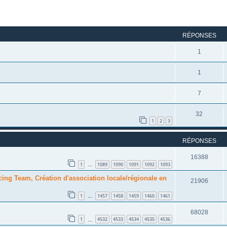
rcher
echerche avancée
RÉPONSES
1
1
7
32
1
2
3
RÉPONSES
16388
1
1089
1090
1091
1092
1093
…
cing Team, Création d'association locale/régionale en
21906
1
1457
1458
1459
1460
1461
…
68028
1
4532
4533
4534
4535
4536
…