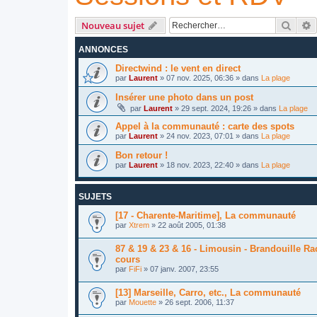
Reche
R
Nouveau sujet
ANNONCES
Directwind : le vent en direct
par
Laurent
»
07 nov. 2025, 06:36
» dans
La plage
Insérer une photo dans un post
par
Laurent
»
29 sept. 2024, 19:26
» dans
La plage
Appel à la communauté : carte des spots
par
Laurent
»
24 nov. 2023, 07:01
» dans
La plage
Bon retour !
par
Laurent
»
18 nov. 2023, 22:40
» dans
La plage
SUJETS
[17 - Charente-Maritime], La communauté
par
Xtrem
»
22 août 2005, 01:38
87 & 19 & 23 & 16 - Limousin - Brandouille Ra
cours
par
FiFi
»
07 janv. 2007, 23:55
[13] Marseille, Carro, etc., La communauté
par
Mouette
»
26 sept. 2006, 11:37