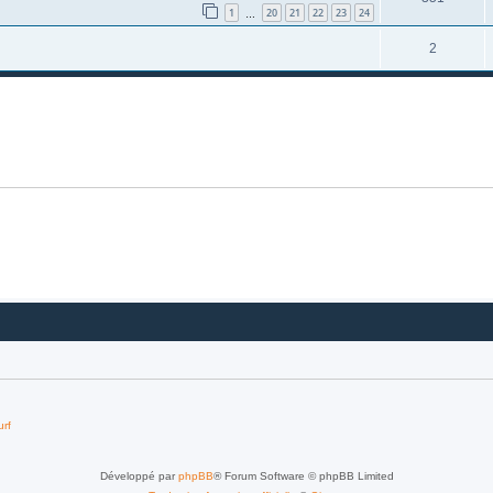
1
20
21
22
23
24
…
2
urf
Développé par
phpBB
® Forum Software © phpBB Limited