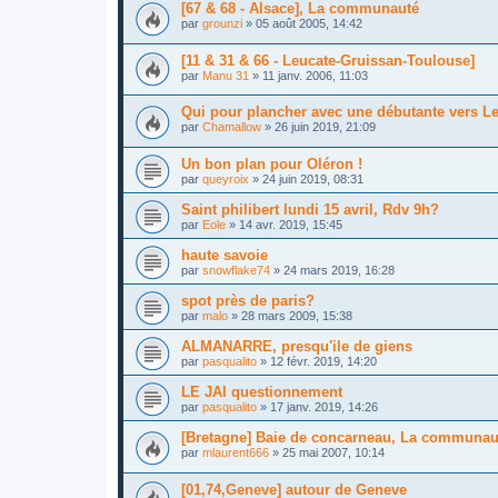
[67 & 68 - Alsace], La communauté
par
grounzi
»
05 août 2005, 14:42
[11 & 31 & 66 - Leucate-Gruissan-Toulouse]
par
Manu 31
»
11 janv. 2006, 11:03
Qui pour plancher avec une débutante vers L
par
Chamallow
»
26 juin 2019, 21:09
Un bon plan pour Oléron !
par
queyroix
»
24 juin 2019, 08:31
Saint philibert lundi 15 avril, Rdv 9h?
par
Eole
»
14 avr. 2019, 15:45
haute savoie
par
snowflake74
»
24 mars 2019, 16:28
spot près de paris?
par
malo
»
28 mars 2009, 15:38
ALMANARRE, presqu'ile de giens
par
pasqualito
»
12 févr. 2019, 14:20
LE JAI questionnement
par
pasqualito
»
17 janv. 2019, 14:26
[Bretagne] Baie de concarneau, La communau
par
mlaurent666
»
25 mai 2007, 10:14
[01,74,Geneve] autour de Geneve