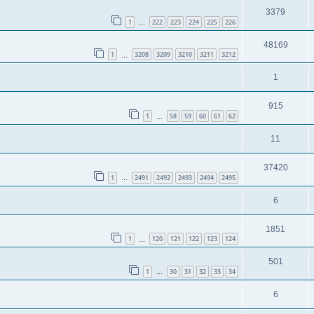
3379
1
222
223
224
225
226
…
48169
1
3208
3209
3210
3211
3212
…
1
915
1
58
59
60
61
62
…
11
37420
1
2491
2492
2493
2494
2495
…
6
1851
1
120
121
122
123
124
…
501
1
30
31
32
33
34
…
6