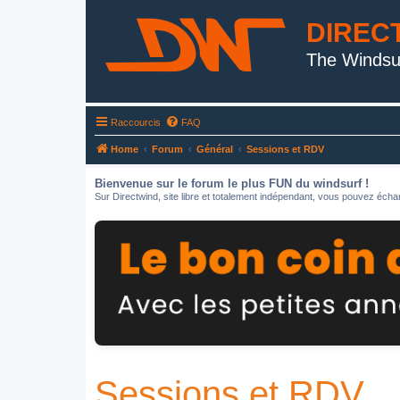
DIREC
The Windsu
Raccourcis
FAQ
Home
Forum
Général
Sessions et RDV
Bienvenue sur le forum le plus FUN du windsurf !
Sur Directwind, site libre et totalement indépendant, vous pouvez échan
Sessions et RDV