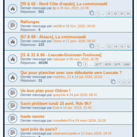
[59 & 62 - Nord Côte d'opale], La communauté
Dernier message par
jlp
«
29 nov. 2023, 22:48
Réponses :
501
1
31
32
33
34
…
Rallonges
Dernier message par
stef38
«
25 févr. 2020, 08:40
Réponses :
6
[67 & 68 - Alsace], La communauté
Dernier message par
2boss
«
17 janv. 2020, 09:42
Réponses :
233
1
13
14
15
16
…
[11 & 31 & 66 - Leucate-Gruissan-Toulouse]
Dernier message par
ralaoups
«
06 nov. 2019, 16:38
Réponses :
40196
1
2677
2678
2679
2680
…
Qui pour plancher avec une débutante vers Leucate ?
Dernier message par
matthieu_31
«
19 juil. 2019, 15:00
Réponses :
31
1
2
3
Un bon plan pour Oléron !
Dernier message par
queyroix
«
24 juin 2019, 08:31
Saint philibert lundi 15 avril, Rdv 9h?
Dernier message par
Eole
«
14 avr. 2019, 15:45
haute savoie
Dernier message par
snowflake74
«
24 mars 2019, 16:28
spot près de paris?
Dernier message par
stephanecopello
«
12 mars 2019, 19:19
Réponses :
8