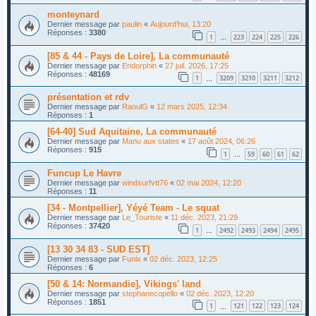
monteynard
Dernier message par
paulin
«
Aujourd’hui, 13:20
Réponses :
3380
1
223
224
225
226
…
[85 & 44 - Pays de Loire], La communauté
Dernier message par
Endorphin
«
27 juil. 2026, 17:25
Réponses :
48169
1
3209
3210
3211
3212
…
présentation et rdv
Dernier message par
RaoulG
«
12 mars 2025, 12:34
Réponses :
1
[64-40] Sud Aquitaine, La communauté
Dernier message par
Manu aux states
«
17 août 2024, 06:26
Réponses :
915
1
59
60
61
62
…
Funcup Le Havre
Dernier message par
windsurfvtt76
«
02 mai 2024, 12:20
Réponses :
11
[34 - Montpellier], Yéyé Team - Le squat
Dernier message par
Le_Touriste
«
11 déc. 2023, 21:29
Réponses :
37420
1
2492
2493
2494
2495
…
[13 30 34 83 - SUD EST]
Dernier message par
Funix
«
02 déc. 2023, 12:25
Réponses :
6
[50 & 14: Normandie], Vikings' land
Dernier message par
stephanecopello
«
02 déc. 2023, 12:20
Réponses :
1851
1
121
122
123
124
…