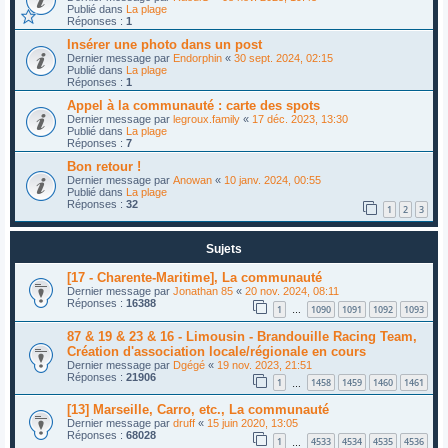
Publié dans
La plage
Réponses :
1
Insérer une photo dans un post
Dernier message par
Endorphin
«
30 sept. 2024, 02:15
Publié dans
La plage
Réponses :
1
Appel à la communauté : carte des spots
Dernier message par
legroux.family
«
17 déc. 2023, 13:30
Publié dans
La plage
Réponses :
7
Bon retour !
Dernier message par
Anowan
«
10 janv. 2024, 00:55
Publié dans
La plage
Réponses :
32
1
2
3
Sujets
[17 - Charente-Maritime], La communauté
Dernier message par
Jonathan 85
«
20 nov. 2024, 08:11
Réponses :
16388
1
1090
1091
1092
1093
…
87 & 19 & 23 & 16 - Limousin - Brandouille Racing Team,
Création d'association locale/régionale en cours
Dernier message par
Dgégé
«
19 nov. 2023, 21:51
Réponses :
21906
1
1458
1459
1460
1461
…
[13] Marseille, Carro, etc., La communauté
Dernier message par
druff
«
15 juin 2020, 13:05
Réponses :
68028
1
4533
4534
4535
4536
…