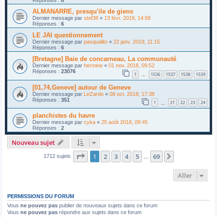
ALMANARRE, presqu'ile de giens
Dernier message par
stef38
«
13 févr. 2019, 14:58
Réponses :
6
LE JAI questionnement
Dernier message par
pasqualito
«
22 janv. 2019, 11:15
Réponses :
6
[Bretagne] Baie de concarneau, La communauté
Dernier message par
hermine
«
01 nov. 2018, 09:52
Réponses :
23076
1
1536
1537
1538
1539
…
[01,74,Geneve] autour de Geneve
Dernier message par
LeZardo
«
08 oct. 2018, 17:38
Réponses :
351
1
21
22
23
24
…
planchistes du havre
Dernier message par
cyka
«
25 août 2018, 09:45
Réponses :
2
Nouveau sujet
Page
1
sur
69
1
2
3
4
5
69
Suivant
1712 sujets
…
Aller
PERMISSIONS DU FORUM
Vous
ne pouvez pas
publier de nouveaux sujets dans ce forum
Vous
ne pouvez pas
répondre aux sujets dans ce forum