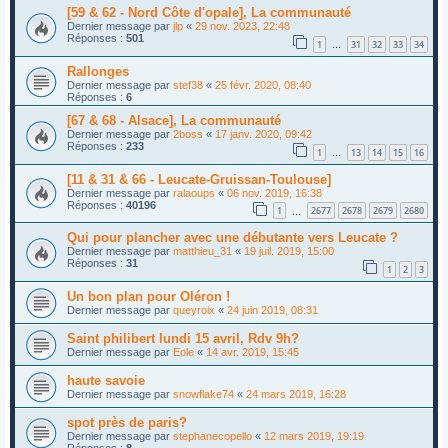
[59 & 62 - Nord Côte d'opale], La communauté
Dernier message par
jlp
«
29 nov. 2023, 22:48
Réponses :
501
1
31
32
33
34
…
Rallonges
Dernier message par
stef38
«
25 févr. 2020, 08:40
Réponses :
6
[67 & 68 - Alsace], La communauté
Dernier message par
2boss
«
17 janv. 2020, 09:42
Réponses :
233
1
13
14
15
16
…
[11 & 31 & 66 - Leucate-Gruissan-Toulouse]
Dernier message par
ralaoups
«
06 nov. 2019, 16:38
Réponses :
40196
1
2677
2678
2679
2680
…
Qui pour plancher avec une débutante vers Leucate ?
Dernier message par
matthieu_31
«
19 juil. 2019, 15:00
Réponses :
31
1
2
3
Un bon plan pour Oléron !
Dernier message par
queyroix
«
24 juin 2019, 08:31
Saint philibert lundi 15 avril, Rdv 9h?
Dernier message par
Eole
«
14 avr. 2019, 15:45
haute savoie
Dernier message par
snowflake74
«
24 mars 2019, 16:28
spot près de paris?
Dernier message par
stephanecopello
«
12 mars 2019, 19:19
Réponses :
8