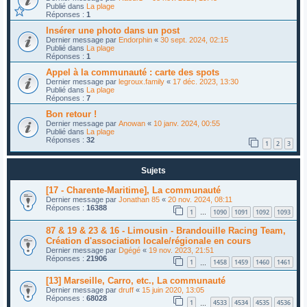
Publié dans
La plage
Réponses :
1
Insérer une photo dans un post
Dernier message par
Endorphin
«
30 sept. 2024, 02:15
Publié dans
La plage
Réponses :
1
Appel à la communauté : carte des spots
Dernier message par
legroux.family
«
17 déc. 2023, 13:30
Publié dans
La plage
Réponses :
7
Bon retour !
Dernier message par
Anowan
«
10 janv. 2024, 00:55
Publié dans
La plage
Réponses :
32
1
2
3
Sujets
[17 - Charente-Maritime], La communauté
Dernier message par
Jonathan 85
«
20 nov. 2024, 08:11
Réponses :
16388
1
1090
1091
1092
1093
…
87 & 19 & 23 & 16 - Limousin - Brandouille Racing Team,
Création d'association locale/régionale en cours
Dernier message par
Dgégé
«
19 nov. 2023, 21:51
Réponses :
21906
1
1458
1459
1460
1461
…
[13] Marseille, Carro, etc., La communauté
Dernier message par
druff
«
15 juin 2020, 13:05
Réponses :
68028
1
4533
4534
4535
4536
…