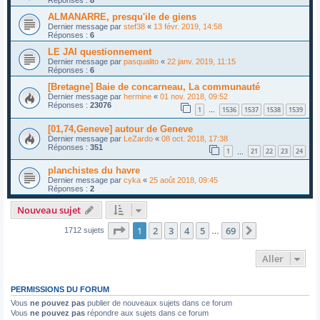
ALMANARRE, presqu'ile de giens
Dernier message par
stef38
«
13 févr. 2019, 14:58
Réponses :
6
LE JAI questionnement
Dernier message par
pasqualito
«
22 janv. 2019, 11:15
Réponses :
6
[Bretagne] Baie de concarneau, La communauté
Dernier message par
hermine
«
01 nov. 2018, 09:52
Réponses :
23076
1
1536
1537
1538
1539
…
[01,74,Geneve] autour de Geneve
Dernier message par
LeZardo
«
08 oct. 2018, 17:38
Réponses :
351
1
21
22
23
24
…
planchistes du havre
Dernier message par
cyka
«
25 août 2018, 09:45
Réponses :
2
Nouveau sujet
Page
1
sur
69
1
2
3
4
5
69
Suivant
1712 sujets
…
Aller
PERMISSIONS DU FORUM
Vous
ne pouvez pas
publier de nouveaux sujets dans ce forum
Vous
ne pouvez pas
répondre aux sujets dans ce forum