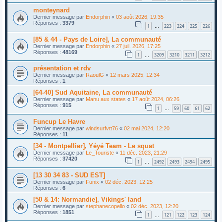
monteynard
Dernier message par
Endorphin
«
03 août 2026, 19:35
Réponses :
3379
1
223
224
225
226
…
[85 & 44 - Pays de Loire], La communauté
Dernier message par
Endorphin
«
27 juil. 2026, 17:25
Réponses :
48169
1
3209
3210
3211
3212
…
présentation et rdv
Dernier message par
RaoulG
«
12 mars 2025, 12:34
Réponses :
1
[64-40] Sud Aquitaine, La communauté
Dernier message par
Manu aux states
«
17 août 2024, 06:26
Réponses :
915
1
59
60
61
62
…
Funcup Le Havre
Dernier message par
windsurfvtt76
«
02 mai 2024, 12:20
Réponses :
11
[34 - Montpellier], Yéyé Team - Le squat
Dernier message par
Le_Touriste
«
11 déc. 2023, 21:29
Réponses :
37420
1
2492
2493
2494
2495
…
[13 30 34 83 - SUD EST]
Dernier message par
Funix
«
02 déc. 2023, 12:25
Réponses :
6
[50 & 14: Normandie], Vikings' land
Dernier message par
stephanecopello
«
02 déc. 2023, 12:20
Réponses :
1851
1
121
122
123
124
…