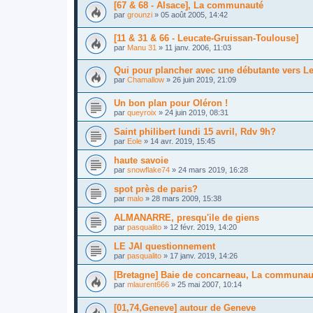
[67 & 68 - Alsace], La communauté
par
grounzi
»
05 août 2005, 14:42
[11 & 31 & 66 - Leucate-Gruissan-Toulouse]
par
Manu 31
»
11 janv. 2006, 11:03
Qui pour plancher avec une débutante vers L
par
Chamallow
»
26 juin 2019, 21:09
Un bon plan pour Oléron !
par
queyroix
»
24 juin 2019, 08:31
Saint philibert lundi 15 avril, Rdv 9h?
par
Eole
»
14 avr. 2019, 15:45
haute savoie
par
snowflake74
»
24 mars 2019, 16:28
spot près de paris?
par
malo
»
28 mars 2009, 15:38
ALMANARRE, presqu'ile de giens
par
pasqualito
»
12 févr. 2019, 14:20
LE JAI questionnement
par
pasqualito
»
17 janv. 2019, 14:26
[Bretagne] Baie de concarneau, La communau
par
mlaurent666
»
25 mai 2007, 10:14
[01,74,Geneve] autour de Geneve