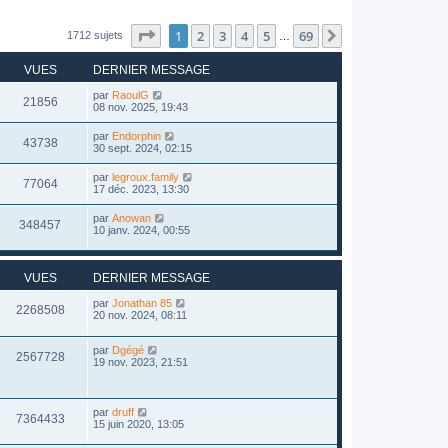
Page
1
sur
69
1
2
3
4
5
69
Suivant
1712 sujets
…
VUES
DERNIER MESSAGE
par
RaoulG
21856
08 nov. 2025, 19:43
par
Endorphin
43738
30 sept. 2024, 02:15
par
legroux.family
77064
17 déc. 2023, 13:30
par
Anowan
348457
10 janv. 2024, 00:55
VUES
DERNIER MESSAGE
par
Jonathan 85
2268508
20 nov. 2024, 08:11
par
Dgégé
2567728
19 nov. 2023, 21:51
par
druff
7364433
15 juin 2020, 13:05