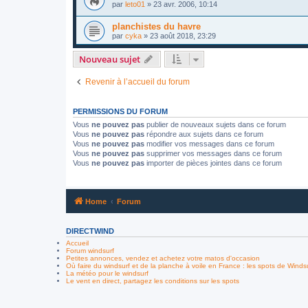
par
leto01
»
23 avr. 2006, 10:14
planchistes du havre
par
cyka
»
23 août 2018, 23:29
Nouveau sujet
Revenir à l’accueil du forum
PERMISSIONS DU FORUM
Vous
ne pouvez pas
publier de nouveaux sujets dans ce forum
Vous
ne pouvez pas
répondre aux sujets dans ce forum
Vous
ne pouvez pas
modifier vos messages dans ce forum
Vous
ne pouvez pas
supprimer vos messages dans ce forum
Vous
ne pouvez pas
importer de pièces jointes dans ce forum
Home
Forum
DIRECTWIND
Accueil
Forum windsurf
Petites annonces, vendez et achetez votre matos d'occasion
Où faire du windsurf et de la planche à voile en France : les spots de Winds
La météo pour le windsurf
Le vent en direct, partagez les conditions sur les spots