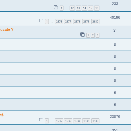
233
1
12
13
14
15
16
…
40196
1
2676
2677
2678
2679
2680
…
eucate ?
31
1
2
3
0
0
0
8
6
6
té
23076
1
1535
1536
1537
1538
1539
…
351