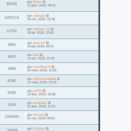
par
2boss
89240
17 janv. 2020, 09:42
par
ralaoups
4281215
06 nov. 2019, 16:38
par
matthieu_31
12791
19 juil. 2019, 15:00
par
queyroix
3963
24 juin 2019, 08:31
par
Eole
4055
14 avr. 2019, 15:45
par
snowflake74
3990
24 mars 2019, 16:28
par
stephanecopello
8296
12 mars 2019, 19:19
par
stef38
5030
13 févr. 2019, 14:58
par
pasqualito
5189
22 janv. 2019, 11:15
par
hermine
2254344
01 nov. 2018, 09:52
par
LeZardo
123506