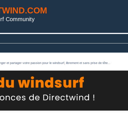
TWIND.COM
rf Community
ger et partager votre passion pour le windsurf, librement et sans prise de tête...