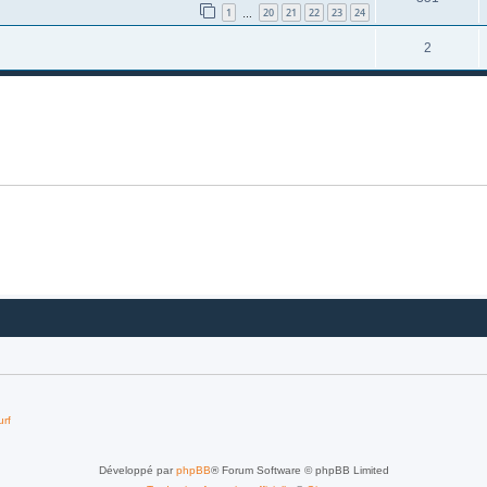
1
20
21
22
23
24
…
2
urf
Développé par
phpBB
® Forum Software © phpBB Limited