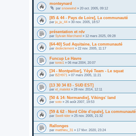
monteynard
par
snowwind
»
20 oct. 2005, 09:12
[85 & 44 - Pays de Loire], La communauté
par
ju_ju_44
»
30 nov. 2005, 18:57
présentation et rdv
par
Sylvain Marchand
»
12 mars 2025, 09:28
[64-40] Sud Aquitaine, La communauté
par
dedeclement
»
22 nov. 2005, 11:17
Funcup Le Havre
par
tonio1
»
06 mai 2004, 20:07
[34 - Montpellier], Yéyé Team - Le squat
par
BZH971
»
07 mars 2005, 11:21
[13 30 34 83 - SUD EST]
par
el_matelot
»
28 nov. 2014, 12:11
[50 & 14: Normandie], Vikings' land
par
soto
»
26 août 2007, 19:53
[59 & 62 - Nord Côte d'opale], La communauté
par
Swell rider
»
25 nov. 2005, 21:32
Rallonges
par
matthieu_31
»
17 févr. 2020, 23:24