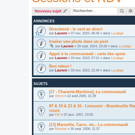
Reche
R
Nouveau sujet
ANNONCES
Directwind : le vent en direct
par
Laurent
»
07 nov. 2025, 06:36
» dans
La plage
Insérer une photo dans un post
par
Laurent
»
29 sept. 2024, 19:26
» dans
La plage
Appel à la communauté : carte des spots
par
Laurent
»
24 nov. 2023, 07:01
» dans
La plage
Bon retour !
par
Laurent
»
18 nov. 2023, 22:40
» dans
La plage
SUJETS
[17 - Charente-Maritime], La communauté
par
Xtrem
»
22 août 2005, 01:38
87 & 19 & 23 & 16 - Limousin - Brandouille Ra
cours
par
FiFi
»
07 janv. 2007, 23:55
[13] Marseille, Carro, etc., La communauté
par
Mouette
»
26 sept. 2006, 11:37