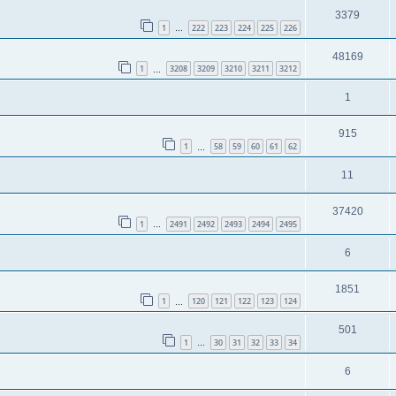
3379
1
222
223
224
225
226
…
48169
1
3208
3209
3210
3211
3212
…
1
915
1
58
59
60
61
62
…
11
37420
1
2491
2492
2493
2494
2495
…
6
1851
1
120
121
122
123
124
…
501
1
30
31
32
33
34
…
6