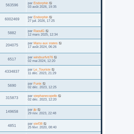
par
Endorphin
563596
03 août 2026, 19:35
par
Endorphin
6002469
27 juil. 2026, 17:25
par
RaoulG
5882
12 mars 2025, 12:34
par
Manu aux states
204075
17 août 2024, 06:26
par
windsurfvtt76
6517
02 mai 2024, 12:20
par
Le_Touriste
4334837
11 déc. 2023, 21:29
par
Funix
5690
02 déc. 2023, 12:25
par
stephanecopello
315873
02 déc. 2023, 12:20
par
jlp
149658
29 nov. 2023, 22:48
par
stef38
4851
25 févr. 2020, 08:40