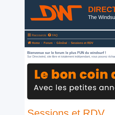
DIREC
The Windsu
Raccourcis
FAQ
Home
Forum
Général
Sessions et RDV
Bienvenue sur le forum le plus FUN du windsurf !
Sur Directwind, site libre et totalement indépendant, vous pouvez échan
Sessions et RDV