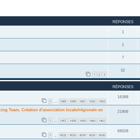
rcher
echerche avancée
RÉPONSES
1
1
7
32
1
2
3
RÉPONSES
16388
1
1089
1090
1091
1092
1093
…
cing Team, Création d'association locale/régionale en
21906
1
1457
1458
1459
1460
1461
…
68028
1
4532
4533
4534
4535
4536
…