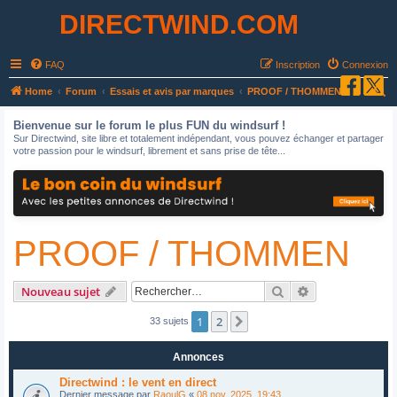
DIRECTWIND.COM
FAQ
Inscription
Connexion
R
Home
Forum
Essais et avis par marques
PROOF / THOMMEN
e
Bienvenue sur le forum le plus FUN du windsurf !
c
Sur Directwind, site libre et totalement indépendant, vous pouvez échanger et partager
votre passion pour le windsurf, librement et sans prise de tête...
h
e
r
c
PROOF / THOMMEN
h
e
r
Rechercher
Recherche avan
Nouveau sujet
1
2
Suivant
33 sujets
Annonces
Directwind : le vent en direct
Dernier message par
RaoulG
«
08 nov. 2025, 19:43