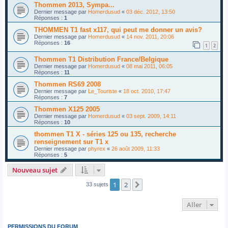
Thommen 2013, Sympa...
Dernier message par
Homerdusud
«
03 déc. 2012, 13:50
Réponses :
1
THOMMEN T1 fast x117, qui peut me donner un avis?
Dernier message par
Homerdusud
«
14 nov. 2011, 20:06
Réponses :
16
1
2
Thommen T1 Distribution France/Belgique
Dernier message par
Homerdusud
«
08 mai 2011, 06:05
Réponses :
11
Thommen RS69 2008
Dernier message par
Le_Touriste
«
18 oct. 2010, 17:47
Réponses :
7
Thommen X125 2005
Dernier message par
Homerdusud
«
03 sept. 2009, 14:11
Réponses :
10
thommen T1 X - séries 125 ou 135, recherche
renseignement sur T1 x
Dernier message par
phyrex
«
26 août 2009, 11:33
Réponses :
5
Nouveau sujet
1
2
Suivant
33 sujets
Aller
PERMISSIONS DU FORUM