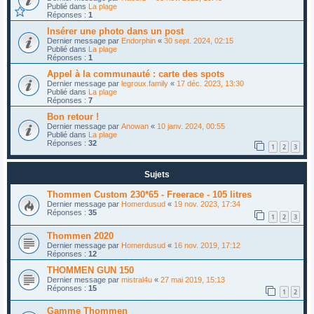
Publié dans
La plage
Réponses :
1
Insérer une photo dans un post
Dernier message par
Endorphin
«
30 sept. 2024, 02:15
Publié dans
La plage
Réponses :
1
Appel à la communauté : carte des spots
Dernier message par
legroux.family
«
17 déc. 2023, 13:30
Publié dans
La plage
Réponses :
7
Bon retour !
Dernier message par
Anowan
«
10 janv. 2024, 00:55
Publié dans
La plage
Réponses :
32
1
2
3
Sujets
Thommen Custom 230*65 - Freerace - 105 litres
Dernier message par
Homerdusud
«
19 nov. 2023, 17:34
Réponses :
35
1
2
3
Thommen 2020
Dernier message par
Homerdusud
«
16 nov. 2019, 17:12
Réponses :
12
THOMMEN GUN 150
Dernier message par
mistral4u
«
27 mai 2019, 15:13
Réponses :
15
1
2
Gamme Thommen