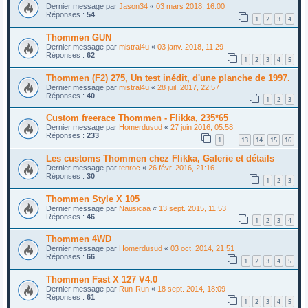
Dernier message par
Jason34
«
03 mars 2018, 16:00
Réponses :
54
1
2
3
4
Thommen GUN
Dernier message par
mistral4u
«
03 janv. 2018, 11:29
Réponses :
62
1
2
3
4
5
Thommen (F2) 275, Un test inédit, d'une planche de 1997.
Dernier message par
mistral4u
«
28 juil. 2017, 22:57
Réponses :
40
1
2
3
Custom freerace Thommen - Flikka, 235*65
Dernier message par
Homerdusud
«
27 juin 2016, 05:58
Réponses :
233
1
13
14
15
16
…
Les customs Thommen chez Flikka, Galerie et détails
Dernier message par
tenroc
«
26 févr. 2016, 21:16
Réponses :
30
1
2
3
Thommen Style X 105
Dernier message par
Nausicaä
«
13 sept. 2015, 11:53
Réponses :
46
1
2
3
4
Thommen 4WD
Dernier message par
Homerdusud
«
03 oct. 2014, 21:51
Réponses :
66
1
2
3
4
5
Thommen Fast X 127 V4.0
Dernier message par
Run-Run
«
18 sept. 2014, 18:09
Réponses :
61
1
2
3
4
5