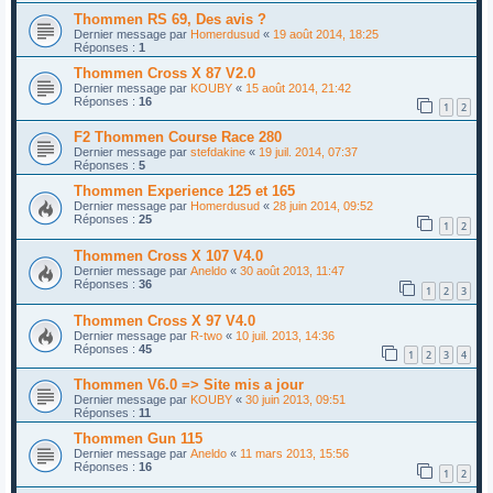
Thommen RS 69, Des avis ?
Dernier message par
Homerdusud
«
19 août 2014, 18:25
Réponses :
1
Thommen Cross X 87 V2.0
Dernier message par
KOUBY
«
15 août 2014, 21:42
Réponses :
16
1
2
F2 Thommen Course Race 280
Dernier message par
stefdakine
«
19 juil. 2014, 07:37
Réponses :
5
Thommen Experience 125 et 165
Dernier message par
Homerdusud
«
28 juin 2014, 09:52
Réponses :
25
1
2
Thommen Cross X 107 V4.0
Dernier message par
Aneldo
«
30 août 2013, 11:47
Réponses :
36
1
2
3
Thommen Cross X 97 V4.0
Dernier message par
R-two
«
10 juil. 2013, 14:36
Réponses :
45
1
2
3
4
Thommen V6.0 => Site mis a jour
Dernier message par
KOUBY
«
30 juin 2013, 09:51
Réponses :
11
Thommen Gun 115
Dernier message par
Aneldo
«
11 mars 2013, 15:56
Réponses :
16
1
2