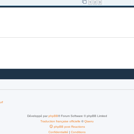
1
2
3
urf
Développé par
phpBB
® Forum Software © phpBB Limited
Traduction française officielle
©
Qiaeru
phpBB post Reactions
Confidentialité
|
Conditions