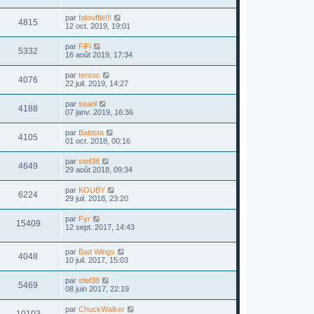
par
fafouffle!!!
4815
12 oct. 2019, 19:01
par
FiFi
5332
16 août 2019, 17:34
par
tenroc
4076
22 juil. 2019, 14:27
par
searil
4188
07 janv. 2019, 16:36
par
Battista
4105
01 oct. 2018, 00:16
par
stef38
4649
29 août 2018, 09:34
par
KOUBY
6224
29 juil. 2018, 23:20
par
Fyr
15409
12 sept. 2017, 14:43
par
Bad Wings
4048
10 juil. 2017, 15:03
par
stef38
5469
08 juin 2017, 22:19
par
ChuckWalker
10103