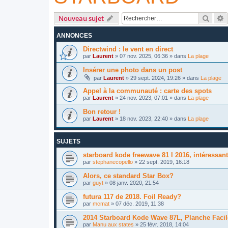
Reche
R
Nouveau sujet
ANNONCES
Directwind : le vent en direct
par
Laurent
»
07 nov. 2025, 06:36
» dans
La plage
Insérer une photo dans un post
par
Laurent
»
29 sept. 2024, 19:26
» dans
La plage
Appel à la communauté : carte des spots
par
Laurent
»
24 nov. 2023, 07:01
» dans
La plage
Bon retour !
par
Laurent
»
18 nov. 2023, 22:40
» dans
La plage
SUJETS
starboard kode freewave 81 l 2016, intéressan
par
stephanecopello
»
22 sept. 2019, 16:18
Alors, ce standard Star Box?
par
guyt
»
08 janv. 2020, 21:54
futura 117 de 2018. Foil Ready?
par
mcmat
»
07 déc. 2019, 11:38
2014 Starboard Kode Wave 87L, Planche Facil
par
Manu aux states
»
25 févr. 2018, 14:04