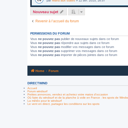
par
Manu aux states
»
12 avr. 2015, 16:57
Nouveau sujet
Revenir à l’accueil du forum
PERMISSIONS DU FORUM
Vous
ne pouvez pas
publier de nouveaux sujets dans ce forum
Vous
ne pouvez pas
répondre aux sujets dans ce forum
Vous
ne pouvez pas
modifier vos messages dans ce forum
Vous
ne pouvez pas
supprimer vos messages dans ce forum
Vous
ne pouvez pas
importer de pièces jointes dans ce forum
Home
Forum
DIRECTWIND
Accueil
Forum windsurf
Petites annonces, vendez et achetez votre matos d'occasion
Où faire du windsurf et de la planche à voile en France : les spots de Winds
La météo pour le windsurf
Le vent en direct, partagez les conditions sur les spots