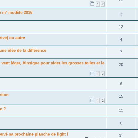
1
2
 m² modèle 2016
3
12
rive) ou autre
4
e idée de la différence
7
ent léger, Ainsique pour aider les grosses toiles et le
20
1
2
6
ntion
15
1
2
re ?
11
0
uvé sa prochaine planche de light !
31