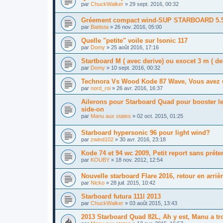
par
ChuckWalker
»
29 sept. 2016, 00:32
Gréement compact wind-SUP STARBOARD 5.5
par
Battista
»
26 nov. 2016, 05:00
Quelle "petite" voile sur Isonic 117
par
Domy
»
25 août 2016, 17:16
Startboard M ( avec derive) ou exocet 3 m ( de
par
Domy
»
10 sept. 2016, 00:32
Technora Vs Wood Kode 87 Wave, Vous avez un
par
nord_roi
»
26 avr. 2016, 16:37
Ailerons pour Starboard Quad pour booster le v
side-on
par
Manu aux states
»
02 oct. 2015, 01:25
Starboard hypersonic 96 pour light wind?
par
zwind102
»
30 avr. 2016, 23:18
Kode 74 et 94 wc 2009, Petit report sans préte
par
KOUBY
»
18 nov. 2012, 12:54
Nouvelle starboard Flare 2016, retour en arriè
par
Nicko
»
28 juil. 2015, 10:42
Starboard futura 111l 2013
par
ChuckWalker
»
03 août 2015, 13:43
2013 Starboard Quad 82L, Ah y est, Manu a tro