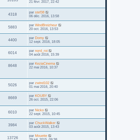
21 févr. 2017, 22:42
par
stef38
4318
06 déc. 2016, 13:58
par
WindBreizheur
5883
20 oct. 2016, 13:53
par
Domy
4400
12 sept. 2016, 18:05
par
nord_roi
6014
04 août 2016, 15:39
par
KeziaCinema
8648
22 mai 2016, 10:37
par
zwind102
5026
01 mai 2016, 20:40
par
KOUBY
8669
26 oct. 2015, 22:06
par
Nicko
6010
22 sept. 2015, 10:45
par
ChuckWalker
3984
03 août 2015, 13:43
par
Mouette
13726
29 juil. 2015, 09:38