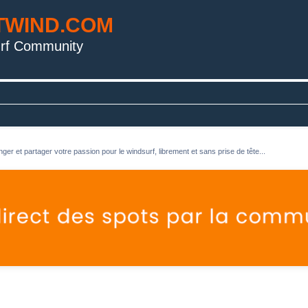
TWIND.COM
rf Community
ger et partager votre passion pour le windsurf, librement et sans prise de tête...