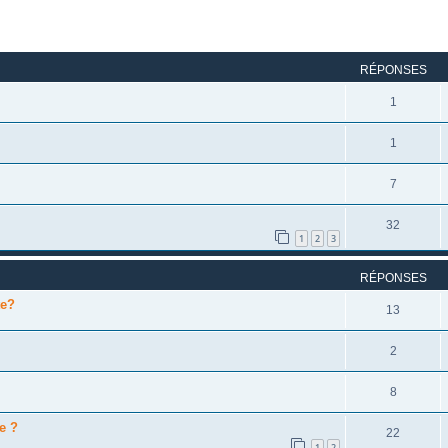
rcher
echerche avancée
RÉPONSES
1
1
7
32
1
2
3
RÉPONSES
te?
13
2
8
e ?
22
1
2