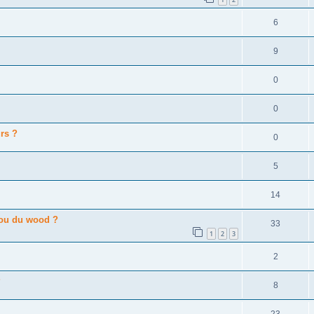
6
9
0
0
rs ?
0
5
14
 ou du wood ?
33
1
2
3
2
?
8
23