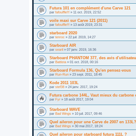
Futura 101 en complément d'une Carve 121
par
fafouffle!!!
»
11 oct. 2019, 22:52
voile maxi sur Carve 121 (2011)
par
fafouffle!!!
»
13 août 2019, 23:31
starboard 2020
par
tenroc
»
22 juil. 2019, 14:27
Starboard AIR
par
searil
»
07 janv. 2019, 16:36
Starboard PHANTOM 377, des avis d'utilisateu
par
Battista
»
01 oct. 2018, 00:16
Starboard Formula 136, Qu'en pensez-vous
par
Run-Run
»
23 sept. 2011, 18:45
Kode 2011 103L
par
stef38
»
24 janv. 2017, 19:24
Futura carbone 144L, Vaut mieux du carbone
par
Fyr
»
18 août 2017, 19:04
Starboard WAVE
par
Bad Wings
»
10 juil. 2017, 09:46
Quel aileron pour une Carve de 2007 en 133L
par
Bad Wings
»
30 mai 2017, 18:24
Quel aileron pour starboard futura 111L ?