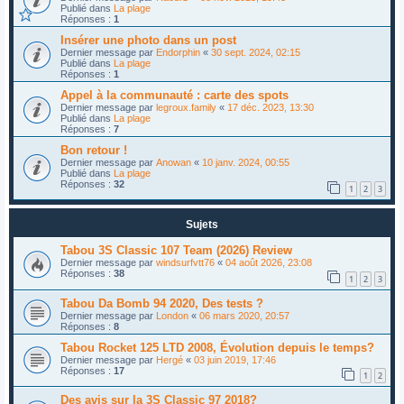
Publié dans
La plage
Réponses :
1
Insérer une photo dans un post
Dernier message par
Endorphin
«
30 sept. 2024, 02:15
Publié dans
La plage
Réponses :
1
Appel à la communauté : carte des spots
Dernier message par
legroux.family
«
17 déc. 2023, 13:30
Publié dans
La plage
Réponses :
7
Bon retour !
Dernier message par
Anowan
«
10 janv. 2024, 00:55
Publié dans
La plage
Réponses :
32
1
2
3
Sujets
Tabou 3S Classic 107 Team (2026) Review
Dernier message par
windsurfvtt76
«
04 août 2026, 23:08
Réponses :
38
1
2
3
Tabou Da Bomb 94 2020, Des tests ?
Dernier message par
London
«
06 mars 2020, 20:57
Réponses :
8
Tabou Rocket 125 LTD 2008, Évolution depuis le temps?
Dernier message par
Hergé
«
03 juin 2019, 17:46
Réponses :
17
1
2
Des avis sur la 3S Classic 97 2018?