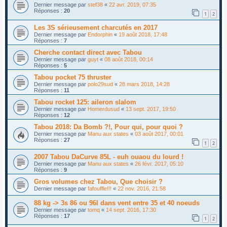
Dernier message par
stef38
«
22 avr. 2019, 07:35
Réponses :
20
1
2
Les 3S sérieusement charcutés en 2017
Dernier message par
Endorphin
«
19 août 2018, 17:48
Réponses :
7
Cherche contact direct avec Tabou
Dernier message par
guyt
«
08 août 2018, 00:14
Réponses :
5
Tabou pocket 75 thruster
Dernier message par
polo29sud
«
28 mars 2018, 14:28
Réponses :
11
Tabou rocket 125: aileron slalom
Dernier message par
Homerdusud
«
13 sept. 2017, 19:50
Réponses :
12
Tabou 2018: Da Bomb ?!, Pour qui, pour quoi ?
Dernier message par
Manu aux states
«
03 août 2017, 00:01
Réponses :
27
1
2
2007 Tabou DaCurve 85L - euh ouaou du lourd !
Dernier message par
Manu aux states
«
26 févr. 2017, 05:10
Réponses :
9
Gros volumes chez Tabou, Que choisir ?
Dernier message par
fafouffle!!!
«
22 nov. 2016, 21:58
88 kg -> 3s 86 ou 96l dans vent entre 35 et 40 noeuds
Dernier message par
tomq
«
14 sept. 2016, 17:30
Réponses :
17
1
2