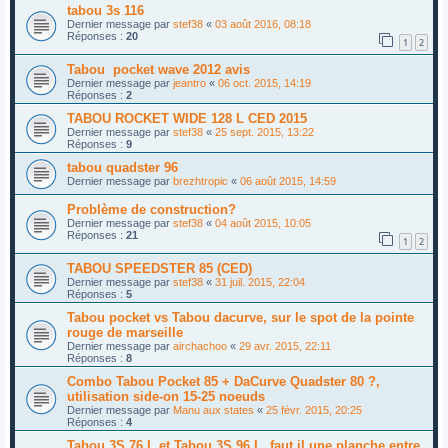
tabou 3s 116
Dernier message par
stef38
«
03 août 2016, 08:18
Réponses :
20
1
2
Tabou pocket wave 2012 avis
Dernier message par
jeantro
«
06 oct. 2015, 14:19
Réponses :
2
TABOU ROCKET WIDE 128 L CED 2015
Dernier message par
stef38
«
25 sept. 2015, 13:22
Réponses :
9
tabou quadster 96
Dernier message par
brezhtropic
«
06 août 2015, 14:59
Problème de construction?
Dernier message par
stef38
«
04 août 2015, 10:05
Réponses :
21
1
2
TABOU SPEEDSTER 85 (CED)
Dernier message par
stef38
«
31 juil. 2015, 22:04
Réponses :
5
Tabou pocket vs Tabou dacurve, sur le spot de la pointe
rouge de marseille
Dernier message par
airchachoo
«
29 avr. 2015, 22:11
Réponses :
8
Combo Tabou Pocket 85 + DaCurve Quadster 80 ?,
utilisation side-on 15-25 noeuds
Dernier message par
Manu aux states
«
25 févr. 2015, 20:25
Réponses :
4
Tabou 3S 76 L et Tabou 3S 96 L, faut il une planche entre