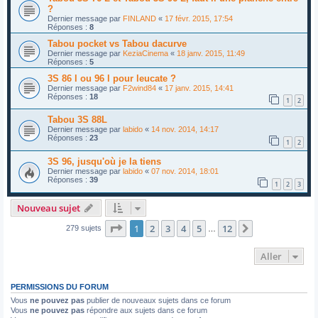
?
Dernier message par
FINLAND
«
17 févr. 2015, 17:54
Réponses :
8
Tabou pocket vs Tabou dacurve
Dernier message par
KeziaCinema
«
18 janv. 2015, 11:49
Réponses :
5
3S 86 l ou 96 l pour leucate ?
Dernier message par
F2wind84
«
17 janv. 2015, 14:41
Réponses :
18
1
2
Tabou 3S 88L
Dernier message par
labido
«
14 nov. 2014, 14:17
Réponses :
23
1
2
3S 96, jusqu'où je la tiens
Dernier message par
labido
«
07 nov. 2014, 18:01
Réponses :
39
1
2
3
Nouveau sujet
Page
1
sur
12
1
2
3
4
5
12
Suivant
279 sujets
…
Aller
PERMISSIONS DU FORUM
Vous
ne pouvez pas
publier de nouveaux sujets dans ce forum
Vous
ne pouvez pas
répondre aux sujets dans ce forum