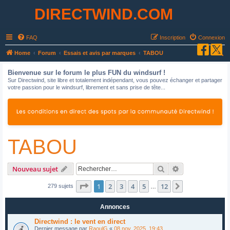
DIRECTWIND.COM
FAQ
Inscription
Connexion
R
Home
Forum
Essais et avis par marques
TABOU
e
Bienvenue sur le forum le plus FUN du windsurf !
c
Sur Directwind, site libre et totalement indépendant, vous pouvez échanger et partager
votre passion pour le windsurf, librement et sans prise de tête...
h
e
r
c
TABOU
h
e
r
Rechercher
Recherche avan
Nouveau sujet
Page
1
sur
12
1
2
3
4
5
12
Suivant
279 sujets
…
Annonces
Directwind : le vent en direct
Dernier message par
RaoulG
«
08 nov. 2025, 19:43