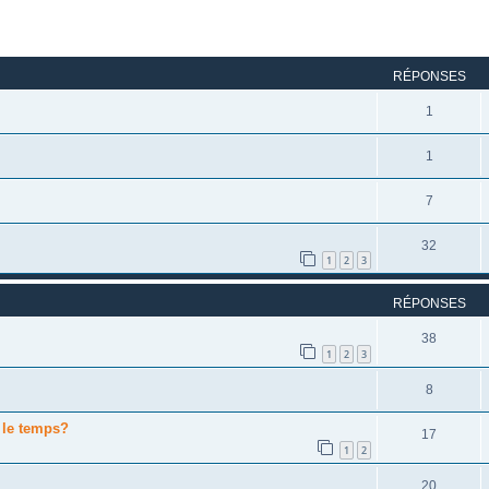
rcher
echerche avancée
RÉPONSES
1
1
7
32
1
2
3
RÉPONSES
38
1
2
3
8
 le temps?
17
1
2
20