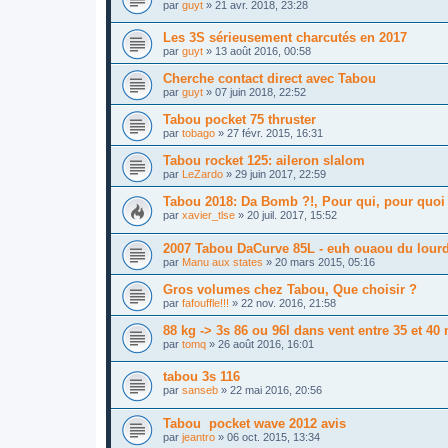
par
guyt
»
21 avr. 2018, 23:28
Les 3S sérieusement charcutés en 2017
par
guyt
»
13 août 2016, 00:58
Cherche contact direct avec Tabou
par
guyt
»
07 juin 2018, 22:52
Tabou pocket 75 thruster
par
tobago
»
27 févr. 2015, 16:31
Tabou rocket 125: aileron slalom
par
LeZardo
»
29 juin 2017, 22:59
Tabou 2018: Da Bomb ?!, Pour qui, pour quoi
par
xavier_tlse
»
20 juil. 2017, 15:52
2007 Tabou DaCurve 85L - euh ouaou du lourd
par
Manu aux states
»
20 mars 2015, 05:16
Gros volumes chez Tabou, Que choisir ?
par
fafouffle!!!
»
22 nov. 2016, 21:58
88 kg -> 3s 86 ou 96l dans vent entre 35 et 40
par
tomq
»
26 août 2016, 16:01
tabou 3s 116
par
sanseb
»
22 mai 2016, 20:56
Tabou pocket wave 2012 avis
par
jeantro
»
06 oct. 2015, 13:34