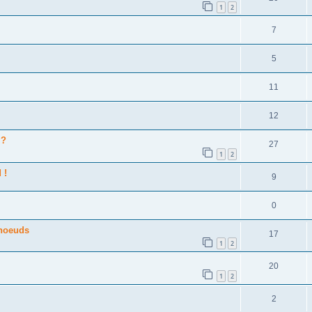
1
2
7
5
11
12
 ?
27
1
2
 !
9
0
 noeuds
17
1
2
20
1
2
2