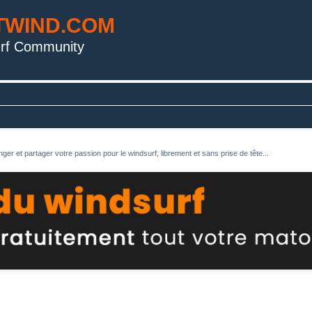
TWIND.COM
rf Community
ger et partager votre passion pour le windsurf, librement et sans prise de tête...