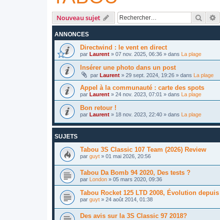
Reche
R
Nouveau sujet
ANNONCES
Directwind : le vent en direct
par
Laurent
»
07 nov. 2025, 06:36
» dans
La plage
Insérer une photo dans un post
par
Laurent
»
29 sept. 2024, 19:26
» dans
La plage
Appel à la communauté : carte des spots
par
Laurent
»
24 nov. 2023, 07:01
» dans
La plage
Bon retour !
par
Laurent
»
18 nov. 2023, 22:40
» dans
La plage
SUJETS
Tabou 3S Classic 107 Team (2026) Review
par
guyt
»
01 mai 2026, 20:56
Tabou Da Bomb 94 2020, Des tests ?
par
London
»
05 mars 2020, 09:36
Tabou Rocket 125 LTD 2008, Évolution depuis
par
guyt
»
24 août 2014, 01:38
Des avis sur la 3S Classic 97 2018?