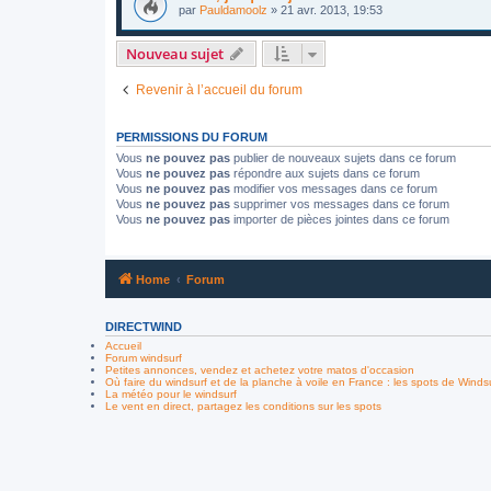
par
Pauldamoolz
»
21 avr. 2013, 19:53
Nouveau sujet
Revenir à l’accueil du forum
PERMISSIONS DU FORUM
Vous
ne pouvez pas
publier de nouveaux sujets dans ce forum
Vous
ne pouvez pas
répondre aux sujets dans ce forum
Vous
ne pouvez pas
modifier vos messages dans ce forum
Vous
ne pouvez pas
supprimer vos messages dans ce forum
Vous
ne pouvez pas
importer de pièces jointes dans ce forum
Home
Forum
DIRECTWIND
Accueil
Forum windsurf
Petites annonces, vendez et achetez votre matos d'occasion
Où faire du windsurf et de la planche à voile en France : les spots de Winds
La météo pour le windsurf
Le vent en direct, partagez les conditions sur les spots