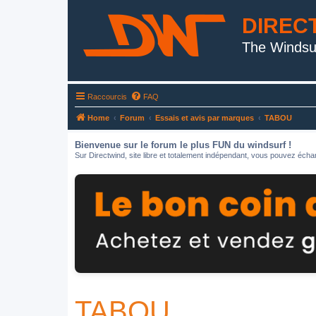
DIREC
The Windsu
Raccourcis
FAQ
Home
Forum
Essais et avis par marques
TABOU
Bienvenue sur le forum le plus FUN du windsurf !
Sur Directwind, site libre et totalement indépendant, vous pouvez échan
TABOU