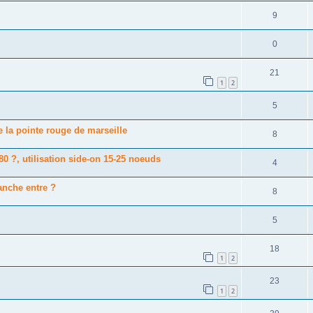
9
0
21
1
2
5
 la pointe rouge de marseille
8
 ?, utilisation side-on 15-25 noeuds
4
anche entre ?
8
5
18
1
2
23
1
2