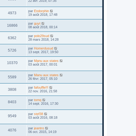
22 avr. 2019, 07:35
par
Endorphin
4973
19 août 2018, 17:48
par
guyt
16866
08 août 2018, 00:14
par
polo29sud
6362
28 mars 2018, 14:28
par
Homerdusud
5726
13 sept. 2017, 19:50
par
Manu aux states
10370
03 août 2017, 00:01
par
Manu aux states
5589
26 févr. 2017, 05:10
par
fafouffle!!!
3808
22 nov. 2016, 21:58
par
tomq
8403
14 sept. 2016, 17:30
par
stef38
9549
03 août 2016, 08:18
par
jeantro
4076
06 oct. 2015, 14:19