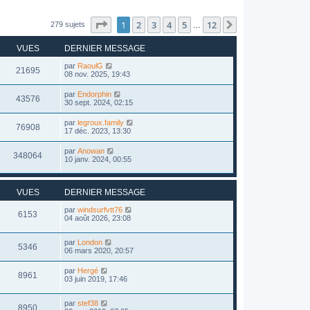
Page
1
sur
12
1
2
3
4
5
12
Suivant
279 sujets
…
VUES
DERNIER MESSAGE
par
RaoulG
21695
08 nov. 2025, 19:43
par
Endorphin
43576
30 sept. 2024, 02:15
par
legroux.family
76908
17 déc. 2023, 13:30
par
Anowan
348064
10 janv. 2024, 00:55
VUES
DERNIER MESSAGE
par
windsurfvtt76
6153
04 août 2026, 23:08
par
London
5346
06 mars 2020, 20:57
par
Hergé
8961
03 juin 2019, 17:46
par
stef38
8950