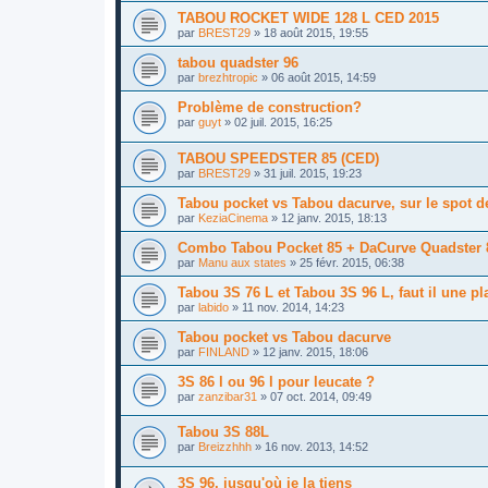
TABOU ROCKET WIDE 128 L CED 2015
par
BREST29
»
18 août 2015, 19:55
tabou quadster 96
par
brezhtropic
»
06 août 2015, 14:59
Problème de construction?
par
guyt
»
02 juil. 2015, 16:25
TABOU SPEEDSTER 85 (CED)
par
BREST29
»
31 juil. 2015, 19:23
Tabou pocket vs Tabou dacurve, sur le spot de
par
KeziaCinema
»
12 janv. 2015, 18:13
Combo Tabou Pocket 85 + DaCurve Quadster 80
par
Manu aux states
»
25 févr. 2015, 06:38
Tabou 3S 76 L et Tabou 3S 96 L, faut il une pl
par
labido
»
11 nov. 2014, 14:23
Tabou pocket vs Tabou dacurve
par
FINLAND
»
12 janv. 2015, 18:06
3S 86 l ou 96 l pour leucate ?
par
zanzibar31
»
07 oct. 2014, 09:49
Tabou 3S 88L
par
Breizzhhh
»
16 nov. 2013, 14:52
3S 96, jusqu'où je la tiens