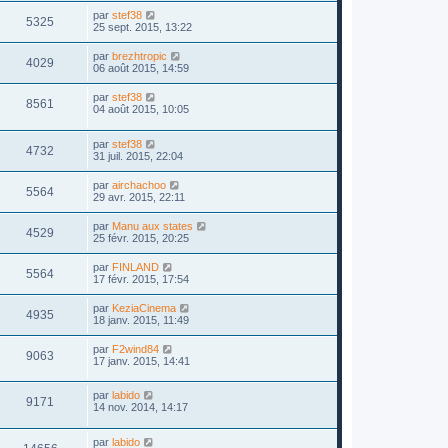
par
stef38
5325
25 sept. 2015, 13:22
par
brezhtropic
4029
06 août 2015, 14:59
par
stef38
8561
04 août 2015, 10:05
par
stef38
4732
31 juil. 2015, 22:04
par
airchachoo
5564
29 avr. 2015, 22:11
par
Manu aux states
4529
25 févr. 2015, 20:25
par
FINLAND
5564
17 févr. 2015, 17:54
par
KeziaCinema
4935
18 janv. 2015, 11:49
par
F2wind84
9063
17 janv. 2015, 14:41
par
labido
9171
14 nov. 2014, 14:17
par
labido