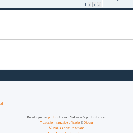
39
1
2
3
urf
Développé par
phpBB
® Forum Software © phpBB Limited
Traduction française officielle
©
Qiaeru
phpBB post Reactions