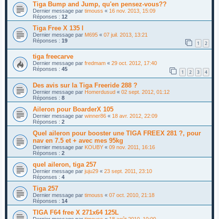
Tiga Bump and Jump, qu'en pensez-vous??
Dernier message par
timouss
«
16 nov. 2013, 15:09
Réponses :
12
Tiga Free X 135 l
Dernier message par
M695
«
07 juil. 2013, 13:21
Réponses :
19
1
2
tiga freecarve
Dernier message par
fredmam
«
29 oct. 2012, 17:40
Réponses :
45
1
2
3
4
Des avis sur la Tiga Freeride 288 ?
Dernier message par
Homerdusud
«
02 sept. 2012, 01:12
Réponses :
8
Aileron pour BoarderX 105
Dernier message par
winner86
«
18 avr. 2012, 22:09
Réponses :
2
Quel aileron pour booster une TIGA FREEX 281 ?, pour
nav en 7.5 et + avec mes 95kg
Dernier message par
KOUBY
«
09 nov. 2011, 16:16
Réponses :
2
quel aileron, tiga 257
Dernier message par
juju29
«
23 sept. 2011, 23:10
Réponses :
4
Tiga 257
Dernier message par
timouss
«
07 oct. 2010, 21:18
Réponses :
14
TIGA F64 free X 271x64 125L