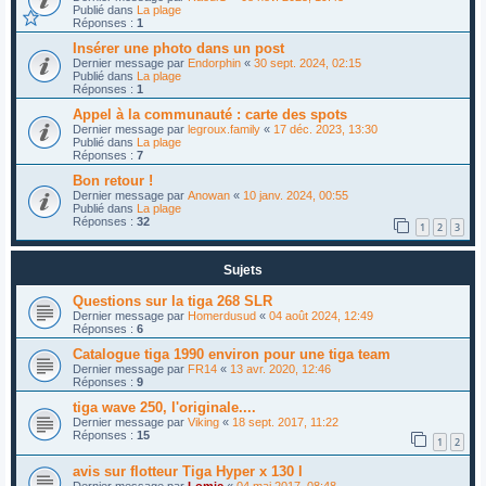
Publié dans
La plage
Réponses :
1
Insérer une photo dans un post
Dernier message par
Endorphin
«
30 sept. 2024, 02:15
Publié dans
La plage
Réponses :
1
Appel à la communauté : carte des spots
Dernier message par
legroux.family
«
17 déc. 2023, 13:30
Publié dans
La plage
Réponses :
7
Bon retour !
Dernier message par
Anowan
«
10 janv. 2024, 00:55
Publié dans
La plage
Réponses :
32
1
2
3
Sujets
Questions sur la tiga 268 SLR
Dernier message par
Homerdusud
«
04 août 2024, 12:49
Réponses :
6
Catalogue tiga 1990 environ pour une tiga team
Dernier message par
FR14
«
13 avr. 2020, 12:46
Réponses :
9
tiga wave 250, l'originale....
Dernier message par
Viking
«
18 sept. 2017, 11:22
Réponses :
15
1
2
avis sur flotteur Tiga Hyper x 130 l
Dernier message par
Lomic
«
04 mai 2017, 08:48