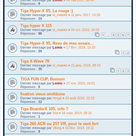
Réponses :
9
Tiga Hyper-X 85, La rouge :)
Dernier message par
el_matelot
«
11 janv. 2017, 10:26
Réponses :
10
Tiga hyper X 115
Dernier message par
el_matelot
«
04 oct. 2016, 16:29
Réponses :
96
1
4
5
6
7
…
Tiga Hyper-X 95, Revu de mes essais...
Dernier message par
Lomic
«
17 févr. 2016, 10:20
Réponses :
20
1
2
Tiga X-Wave 78
Dernier message par
el_matelot
«
21 janv. 2016, 08:16
Réponses :
35
1
2
3
TIGA FUN CUP, Bonsoir
Dernier message par
Lomic
«
27 nov. 2015, 16:01
Réponses :
5
fixation vieux wishbone
Dernier message par
Hergé
«
03 août 2015, 22:23
Réponses :
12
Tiga BoarderX 105, info ?
Dernier message par
3rid
«
16 sept. 2014, 08:16
Réponses :
1
Tiga 260 ACR ou 257 VR, pour le vent fort
Dernier message par
Viking
«
16 févr. 2014, 19:11
Réponses :
8