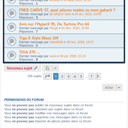
Dernier message par
timouss
«
18 août 2010, 10:00
Réponses :
1
FREE CARVE 57, quel aileron mettre vu mon gabarit ?
Dernier message par
de SAQUI Yann
«
24 avr. 2010, 14:55
Réponses :
3
Avis sur l'HyperX 95, Ou Techno Pro 64
Dernier message par
Hergé
«
01 févr. 2010, 10:09
Réponses :
7
Tiga X Style Wave 109
Dernier message par
robin8636
«
18 nov. 2009, 18:57
Réponses :
2
TIGA 270 ...
Dernier message par
rasta
«
30 juil. 2009, 23:24
Réponses :
8
Nouveau sujet
Page
1
sur
7
1
2
3
4
5
7
Suivant
155 sujets
…
Aller
PERMISSIONS DU FORUM
Vous
ne pouvez pas
publier de nouveaux sujets dans ce forum
Vous
ne pouvez pas
répondre aux sujets dans ce forum
Vous
ne pouvez pas
modifier vos messages dans ce forum
Vous
ne pouvez pas
supprimer vos messages dans ce forum
Vous
ne pouvez pas
importer de pièces jointes dans ce forum