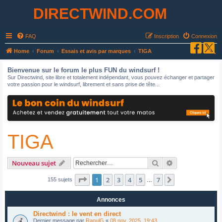
DIRECTWIND.COM
FAQ
Inscription
Connexion
R
Home
Forum
Essais et avis par marques
TIGA
e
Bienvenue sur le forum le plus FUN du windsurf !
c
Sur Directwind, site libre et totalement indépendant, vous pouvez échanger et partager
votre passion pour le windsurf, librement et sans prise de tête...
h
e
r
c
TIGA
h
e
r
Rechercher
Recherche avan
Nouveau sujet
Page
1
sur
7
1
2
3
4
5
7
Suivant
155 sujets
…
Annonces
Directwind : le vent en direct
Dernier message par
RaoulG
«
08 nov. 2025, 19:43