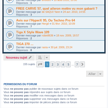
Dernier message par
timouss
«
18 août 2010, 10:00
Réponses :
1
FREE CARVE 57, quel aileron mettre vu mon gabarit ?
Dernier message par
de SAQUI Yann
«
24 avr. 2010, 14:55
Réponses :
3
Avis sur l'HyperX 95, Ou Techno Pro 64
Dernier message par
Hergé
«
01 févr. 2010, 10:09
Réponses :
7
Tiga X Style Wave 109
Dernier message par
robin8636
«
18 nov. 2009, 18:57
Réponses :
2
TIGA 270 ...
Dernier message par
rasta
«
30 juil. 2009, 23:24
Réponses :
8
Nouveau sujet
Page
1
sur
7
1
2
3
4
5
7
Suivant
155 sujets
…
Aller
PERMISSIONS DU FORUM
Vous
ne pouvez pas
publier de nouveaux sujets dans ce forum
Vous
ne pouvez pas
répondre aux sujets dans ce forum
Vous
ne pouvez pas
modifier vos messages dans ce forum
Vous
ne pouvez pas
supprimer vos messages dans ce forum
Vous
ne pouvez pas
importer de pièces jointes dans ce forum