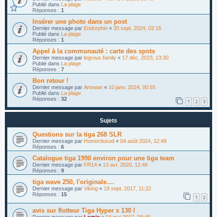
Publié dans
La plage
Réponses :
1
Insérer une photo dans un post
Dernier message par
Endorphin
«
30 sept. 2024, 02:15
Publié dans
La plage
Réponses :
1
Appel à la communauté : carte des spots
Dernier message par
legroux.family
«
17 déc. 2023, 13:30
Publié dans
La plage
Réponses :
7
Bon retour !
Dernier message par
Anowan
«
10 janv. 2024, 00:55
Publié dans
La plage
Réponses :
32
1
2
3
Sujets
Questions sur la tiga 268 SLR
Dernier message par
Homerdusud
«
04 août 2024, 12:49
Réponses :
6
Catalogue tiga 1990 environ pour une tiga team
Dernier message par
FR14
«
13 avr. 2020, 12:46
Réponses :
9
tiga wave 250, l'originale....
Dernier message par
Viking
«
18 sept. 2017, 11:22
Réponses :
15
1
2
avis sur flotteur Tiga Hyper x 130 l
Dernier message par
Lomic
«
04 mai 2017, 08:48