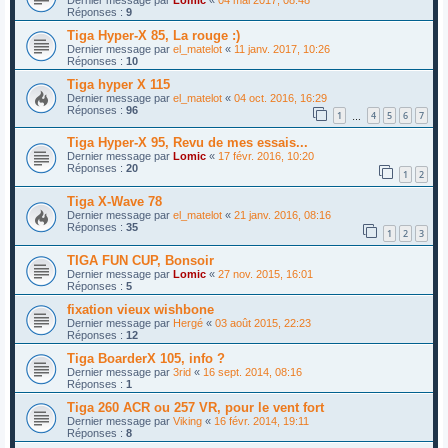
Réponses :
9
Tiga Hyper-X 85, La rouge :)
Dernier message par
el_matelot
«
11 janv. 2017, 10:26
Réponses :
10
Tiga hyper X 115
Dernier message par
el_matelot
«
04 oct. 2016, 16:29
Réponses :
96
1
4
5
6
7
…
Tiga Hyper-X 95, Revu de mes essais...
Dernier message par
Lomic
«
17 févr. 2016, 10:20
Réponses :
20
1
2
Tiga X-Wave 78
Dernier message par
el_matelot
«
21 janv. 2016, 08:16
Réponses :
35
1
2
3
TIGA FUN CUP, Bonsoir
Dernier message par
Lomic
«
27 nov. 2015, 16:01
Réponses :
5
fixation vieux wishbone
Dernier message par
Hergé
«
03 août 2015, 22:23
Réponses :
12
Tiga BoarderX 105, info ?
Dernier message par
3rid
«
16 sept. 2014, 08:16
Réponses :
1
Tiga 260 ACR ou 257 VR, pour le vent fort
Dernier message par
Viking
«
16 févr. 2014, 19:11
Réponses :
8