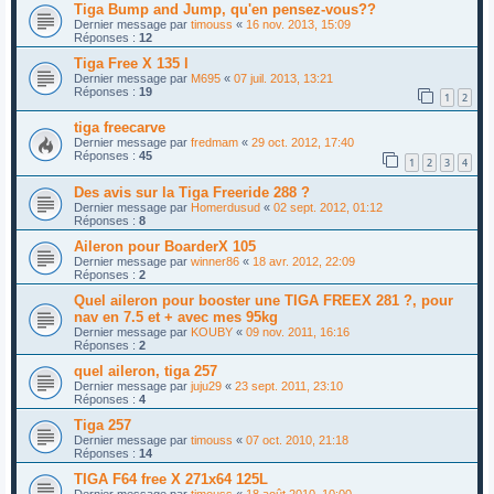
Tiga Bump and Jump, qu'en pensez-vous??
Dernier message par
timouss
«
16 nov. 2013, 15:09
Réponses :
12
Tiga Free X 135 l
Dernier message par
M695
«
07 juil. 2013, 13:21
Réponses :
19
1
2
tiga freecarve
Dernier message par
fredmam
«
29 oct. 2012, 17:40
Réponses :
45
1
2
3
4
Des avis sur la Tiga Freeride 288 ?
Dernier message par
Homerdusud
«
02 sept. 2012, 01:12
Réponses :
8
Aileron pour BoarderX 105
Dernier message par
winner86
«
18 avr. 2012, 22:09
Réponses :
2
Quel aileron pour booster une TIGA FREEX 281 ?, pour
nav en 7.5 et + avec mes 95kg
Dernier message par
KOUBY
«
09 nov. 2011, 16:16
Réponses :
2
quel aileron, tiga 257
Dernier message par
juju29
«
23 sept. 2011, 23:10
Réponses :
4
Tiga 257
Dernier message par
timouss
«
07 oct. 2010, 21:18
Réponses :
14
TIGA F64 free X 271x64 125L