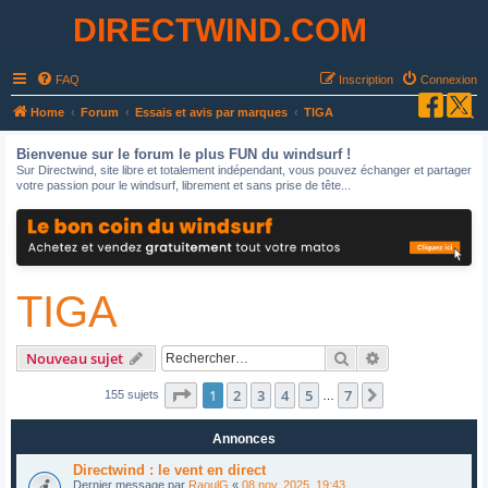
DIRECTWIND.COM
FAQ
Inscription
Connexion
R
Home
Forum
Essais et avis par marques
TIGA
e
Bienvenue sur le forum le plus FUN du windsurf !
c
Sur Directwind, site libre et totalement indépendant, vous pouvez échanger et partager
votre passion pour le windsurf, librement et sans prise de tête...
h
e
r
c
TIGA
h
e
r
Rechercher
Recherche avan
Nouveau sujet
Page
1
sur
7
1
2
3
4
5
7
Suivant
155 sujets
…
Annonces
Directwind : le vent en direct
Dernier message par
RaoulG
«
08 nov. 2025, 19:43