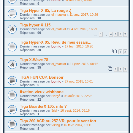
Réponses :
9
Tiga Hyper-X 85, La rouge :)
Dernier message par
el_matelot
«
11 janv. 2017, 10:26
Réponses :
10
Tiga hyper X 115
Dernier message par
el_matelot
«
04 oct. 2016, 16:29
Réponses :
96
1
4
5
6
7
…
Tiga Hyper-X 95, Revu de mes essais...
Dernier message par
Lomic
«
17 févr. 2016, 10:20
Réponses :
20
1
2
Tiga X-Wave 78
Dernier message par
el_matelot
«
21 janv. 2016, 08:16
Réponses :
35
1
2
3
TIGA FUN CUP, Bonsoir
Dernier message par
Lomic
«
27 nov. 2015, 16:01
Réponses :
5
fixation vieux wishbone
Dernier message par
Hergé
«
03 août 2015, 22:23
Réponses :
12
Tiga BoarderX 105, info ?
Dernier message par
3rid
«
16 sept. 2014, 08:16
Réponses :
1
Tiga 260 ACR ou 257 VR, pour le vent fort
Dernier message par
Viking
«
16 févr. 2014, 19:11
Réponses :
8