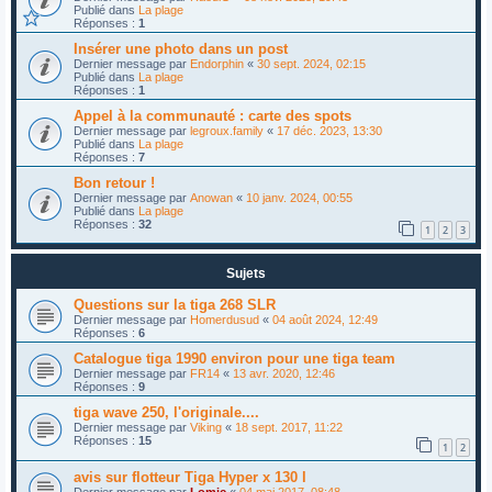
Publié dans
La plage
Réponses :
1
Insérer une photo dans un post
Dernier message par
Endorphin
«
30 sept. 2024, 02:15
Publié dans
La plage
Réponses :
1
Appel à la communauté : carte des spots
Dernier message par
legroux.family
«
17 déc. 2023, 13:30
Publié dans
La plage
Réponses :
7
Bon retour !
Dernier message par
Anowan
«
10 janv. 2024, 00:55
Publié dans
La plage
Réponses :
32
1
2
3
Sujets
Questions sur la tiga 268 SLR
Dernier message par
Homerdusud
«
04 août 2024, 12:49
Réponses :
6
Catalogue tiga 1990 environ pour une tiga team
Dernier message par
FR14
«
13 avr. 2020, 12:46
Réponses :
9
tiga wave 250, l'originale....
Dernier message par
Viking
«
18 sept. 2017, 11:22
Réponses :
15
1
2
avis sur flotteur Tiga Hyper x 130 l
Dernier message par
Lomic
«
04 mai 2017, 08:48