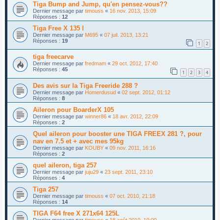
Tiga Bump and Jump, qu'en pensez-vous??
Dernier message par
timouss
«
16 nov. 2013, 15:09
Réponses :
12
Tiga Free X 135 l
Dernier message par
M695
«
07 juil. 2013, 13:21
Réponses :
19
1
2
tiga freecarve
Dernier message par
fredmam
«
29 oct. 2012, 17:40
Réponses :
45
1
2
3
4
Des avis sur la Tiga Freeride 288 ?
Dernier message par
Homerdusud
«
02 sept. 2012, 01:12
Réponses :
8
Aileron pour BoarderX 105
Dernier message par
winner86
«
18 avr. 2012, 22:09
Réponses :
2
Quel aileron pour booster une TIGA FREEX 281 ?, pour
nav en 7.5 et + avec mes 95kg
Dernier message par
KOUBY
«
09 nov. 2011, 16:16
Réponses :
2
quel aileron, tiga 257
Dernier message par
juju29
«
23 sept. 2011, 23:10
Réponses :
4
Tiga 257
Dernier message par
timouss
«
07 oct. 2010, 21:18
Réponses :
14
TIGA F64 free X 271x64 125L