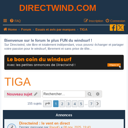
DIRECTWIND.COM
FAQ
Inscription
Connexion
R
Home
Forum
Essais et avis par marques
TIGA
e
Bienvenue sur le forum le plus FUN du windsurf !
c
Sur Directwind, site libre et totalement indépendant, vous pouvez échanger et partager
votre passion pour le windsurf, librement et sans prise de tête...
h
e
r
c
TIGA
h
e
r
Rechercher
Recherche avan
Nouveau sujet
Page
1
sur
7
1
2
3
4
5
7
Suivant
155 sujets
…
Annonces
Directwind : le vent en direct
Dernier message par
RaoulG
«
08 nov. 2025, 19:43