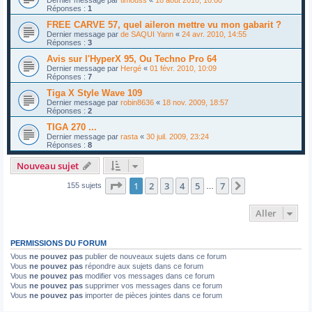
Dernier message par
timouss
«
18 août 2010, 10:00
Réponses :
1
FREE CARVE 57, quel aileron mettre vu mon gabarit ?
Dernier message par
de SAQUI Yann
«
24 avr. 2010, 14:55
Réponses :
3
Avis sur l'HyperX 95, Ou Techno Pro 64
Dernier message par
Hergé
«
01 févr. 2010, 10:09
Réponses :
7
Tiga X Style Wave 109
Dernier message par
robin8636
«
18 nov. 2009, 18:57
Réponses :
2
TIGA 270 ...
Dernier message par
rasta
«
30 juil. 2009, 23:24
Réponses :
8
Nouveau sujet
Page
1
sur
7
1
2
3
4
5
7
Suivant
155 sujets
…
Aller
PERMISSIONS DU FORUM
Vous
ne pouvez pas
publier de nouveaux sujets dans ce forum
Vous
ne pouvez pas
répondre aux sujets dans ce forum
Vous
ne pouvez pas
modifier vos messages dans ce forum
Vous
ne pouvez pas
supprimer vos messages dans ce forum
Vous
ne pouvez pas
importer de pièces jointes dans ce forum