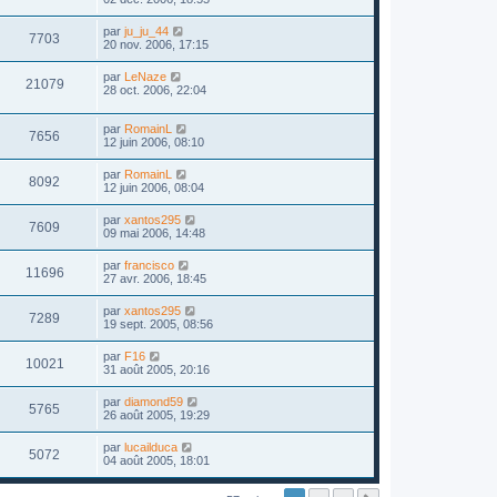
par
ju_ju_44
7703
20 nov. 2006, 17:15
par
LeNaze
21079
28 oct. 2006, 22:04
par
RomainL
7656
12 juin 2006, 08:10
par
RomainL
8092
12 juin 2006, 08:04
par
xantos295
7609
09 mai 2006, 14:48
par
francisco
11696
27 avr. 2006, 18:45
par
xantos295
7289
19 sept. 2005, 08:56
par
F16
10021
31 août 2005, 20:16
par
diamond59
5765
26 août 2005, 19:29
par
lucailduca
5072
04 août 2005, 18:01