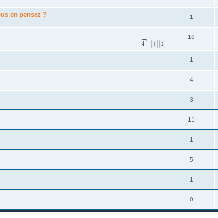
ous en pensez ?
1
16
1
2
1
4
3
11
1
5
1
0