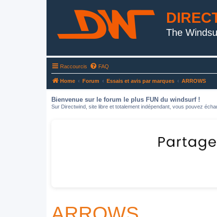
DIREC
The Windsu
Raccourcis
FAQ
Home
Forum
Essais et avis par marques
ARROWS
Bienvenue sur le forum le plus FUN du windsurf !
Sur Directwind, site libre et totalement indépendant, vous pouvez échan
ARROWS