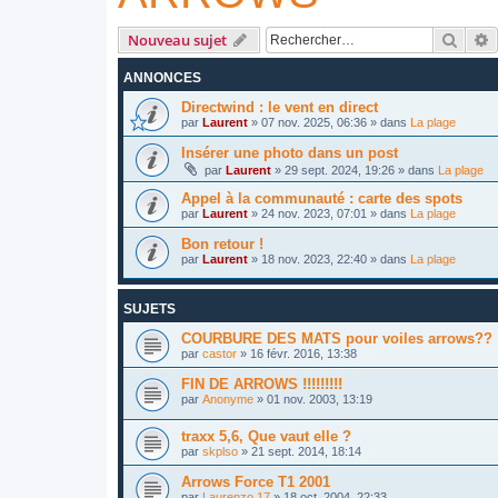
Reche
R
Nouveau sujet
ANNONCES
Directwind : le vent en direct
par
Laurent
»
07 nov. 2025, 06:36
» dans
La plage
Insérer une photo dans un post
par
Laurent
»
29 sept. 2024, 19:26
» dans
La plage
Appel à la communauté : carte des spots
par
Laurent
»
24 nov. 2023, 07:01
» dans
La plage
Bon retour !
par
Laurent
»
18 nov. 2023, 22:40
» dans
La plage
SUJETS
COURBURE DES MATS pour voiles arrows??
par
castor
»
16 févr. 2016, 13:38
FIN DE ARROWS !!!!!!!!!
par
Anonyme
»
01 nov. 2003, 13:19
traxx 5,6, Que vaut elle ?
par
skplso
»
21 sept. 2014, 18:14
Arrows Force T1 2001
par
Laurenzo 17
»
18 oct. 2004, 22:33