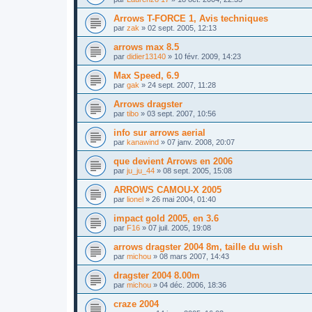
Arrows T-FORCE 1, Avis techniques
par
zak
»
02 sept. 2005, 12:13
arrows max 8.5
par
didier13140
»
10 févr. 2009, 14:23
Max Speed, 6.9
par
gak
»
24 sept. 2007, 11:28
Arrows dragster
par
tibo
»
03 sept. 2007, 10:56
info sur arrows aerial
par
kanawind
»
07 janv. 2008, 20:07
que devient Arrows en 2006
par
ju_ju_44
»
08 sept. 2005, 15:08
ARROWS CAMOU-X 2005
par
lionel
»
26 mai 2004, 01:40
impact gold 2005, en 3.6
par
F16
»
07 juil. 2005, 19:08
arrows dragster 2004 8m, taille du wish
par
michou
»
08 mars 2007, 14:43
dragster 2004 8.00m
par
michou
»
04 déc. 2006, 18:36
craze 2004