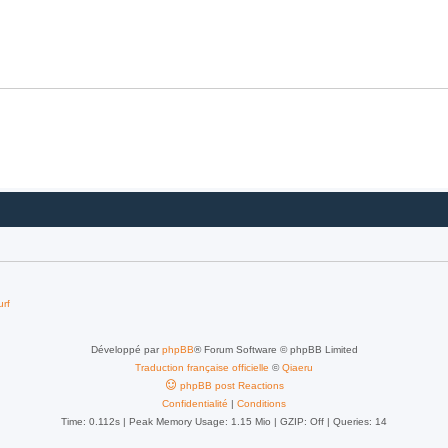
urf
Développé par
phpBB
® Forum Software © phpBB Limited
Traduction française officielle
©
Qiaeru
phpBB post Reactions
Confidentialité
|
Conditions
Time: 0.112s
| Peak Memory Usage: 1.15 Mio | GZIP: Off |
Queries: 14