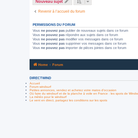
Nouveau sujet
Revenir à l’accueil du forum
PERMISSIONS DU FORUM
Vous
ne pouvez pas
publier de nouveaux sujets dans ce forum
Vous
ne pouvez pas
répondre aux sujets dans ce forum
Vous
ne pouvez pas
modifier vos messages dans ce forum
Vous
ne pouvez pas
supprimer vos messages dans ce forum
Vous
ne pouvez pas
importer de pièces jointes dans ce forum
Home
Forum
DIRECTWIND
Accueil
Forum windsurf
Petites annonces, vendez et achetez votre matos d'occasion
Où faire du windsurf et de la planche à voile en France : les spots de Winds
La météo pour le windsurf
Le vent en direct, partagez les conditions sur les spots