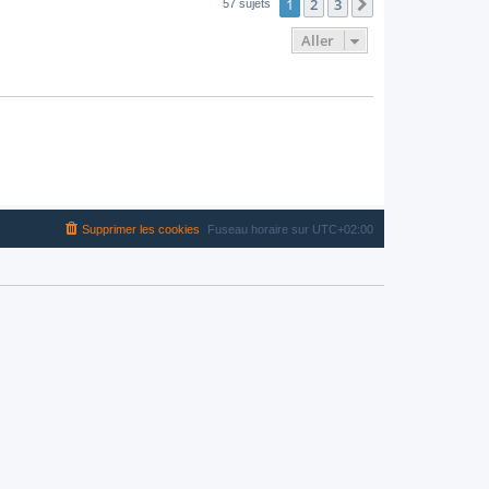
1
2
3
Suivant
57 sujets
Aller
Supprimer les cookies
Fuseau horaire sur
UTC+02:00