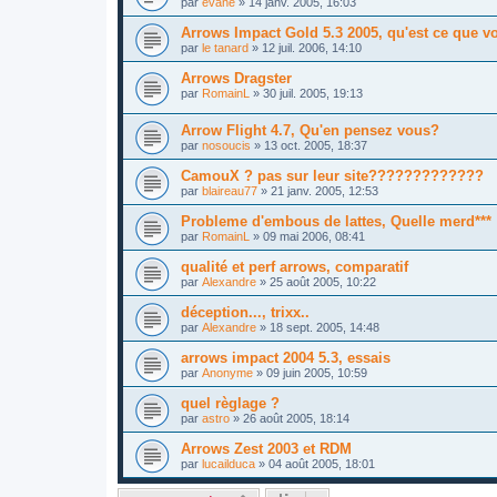
par
evane
»
14 janv. 2005, 16:03
Arrows Impact Gold 5.3 2005, qu'est ce que v
par
le tanard
»
12 juil. 2006, 14:10
Arrows Dragster
par
RomainL
»
30 juil. 2005, 19:13
Arrow Flight 4.7, Qu'en pensez vous?
par
nosoucis
»
13 oct. 2005, 18:37
CamouX ? pas sur leur site?????????????
par
blaireau77
»
21 janv. 2005, 12:53
Probleme d'embous de lattes, Quelle merd***
par
RomainL
»
09 mai 2006, 08:41
qualité et perf arrows, comparatif
par
Alexandre
»
25 août 2005, 10:22
déception..., trixx..
par
Alexandre
»
18 sept. 2005, 14:48
arrows impact 2004 5.3, essais
par
Anonyme
»
09 juin 2005, 10:59
quel règlage ?
par
astro
»
26 août 2005, 18:14
Arrows Zest 2003 et RDM
par
lucailduca
»
04 août 2005, 18:01