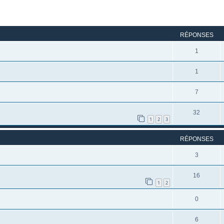
rcher
echerche avancée
RÉPONSES
1
1
7
32
1
2
3
RÉPONSES
3
16
1
2
0
6