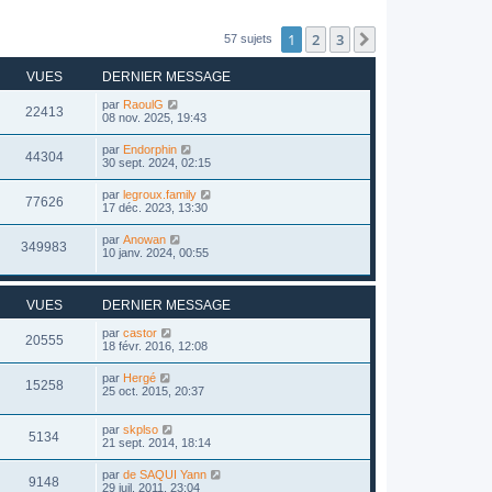
1
2
3
Suivant
57 sujets
VUES
DERNIER MESSAGE
par
RaoulG
22413
08 nov. 2025, 19:43
par
Endorphin
44304
30 sept. 2024, 02:15
par
legroux.family
77626
17 déc. 2023, 13:30
par
Anowan
349983
10 janv. 2024, 00:55
VUES
DERNIER MESSAGE
par
castor
20555
18 févr. 2016, 12:08
par
Hergé
15258
25 oct. 2015, 20:37
par
skplso
5134
21 sept. 2014, 18:14
par
de SAQUI Yann
9148
29 juil. 2011, 23:04