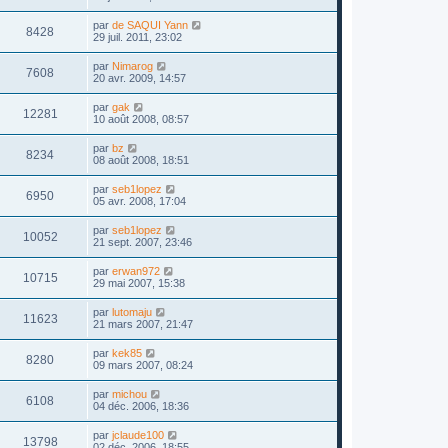
par
de SAQUI Yann
8428
29 juil. 2011, 23:02
par
Nimarog
7608
20 avr. 2009, 14:57
par
gak
12281
10 août 2008, 08:57
par
bz
8234
08 août 2008, 18:51
par
seb1lopez
6950
05 avr. 2008, 17:04
par
seb1lopez
10052
21 sept. 2007, 23:46
par
erwan972
10715
29 mai 2007, 15:38
par
lutomaju
11623
21 mars 2007, 21:47
par
kek85
8280
09 mars 2007, 08:24
par
michou
6108
04 déc. 2006, 18:36
par
jclaude100
13798
02 déc. 2006, 18:55