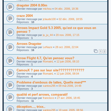
dragster 2004 8.00m
Dernier message par
michou
«
04 déc. 2006, 18:36
craze 2004
Dernier message par
jclaude100
«
02 déc. 2006, 18:55
Réponses :
10
Arrows Impact Gold 5.3 2005, qu'est ce que vous en
pensez ?
Dernier message par
ju_ju_44
«
20 nov. 2006, 17:15
Réponses :
1
Arrows Dragster
Dernier message par
LeNaze
«
28 oct. 2006, 22:04
Réponses :
16
1
2
Arrow Flight 4.7, Qu'en pensez vous?
Dernier message par
RomainL
«
12 juin 2006, 08:10
Réponses :
1
CamouX ? pas sur leur site?????????????
Dernier message par
RomainL
«
12 juin 2006, 08:04
Réponses :
4
Probleme d'embous de lattes, Quelle merd***
Dernier message par
xantos295
«
09 mai 2006, 14:48
Réponses :
3
qualité et perf arrows, comparatif
Dernier message par
francisco
«
27 avr. 2006, 18:45
Réponses :
11
déception..., trixx..
Dernier message par
xantos295
«
19 sept. 2005, 08:56