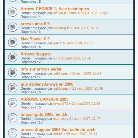
Réponses :
6
Arrows T-FORCE 1, Avis techniques
Dernier message par
de SAQUI Yann
«
29 juil. 2011, 23:02
Réponses :
4
arrows max 8.5
Dernier message par
Nimarog
«
20 avr. 2009, 14:57
Réponses :
1
Max Speed, 6.9
Dernier message par
gak
«
10 août 2008, 08:57
Réponses :
4
Arrows dragster
Dernier message par
bz
«
08 août 2008, 18:51
Réponses :
2
info sur arrows aerial
Dernier message par
seb1lopez
«
05 avr. 2008, 17:04
Réponses :
1
que devient Arrows en 2006
Dernier message par
seb1lopez
«
21 sept. 2007, 23:46
Réponses :
6
ARROWS CAMOU-X 2005
Dernier message par
erwan972
«
29 mai 2007, 15:38
Réponses :
5
impact gold 2005, en 3.6
Dernier message par
lutomaju
«
21 mars 2007, 21:47
Réponses :
10
arrows dragster 2004 8m, taille du wish
Dernier message par
kek85
«
09 mars 2007, 08:24
Réponses :
4