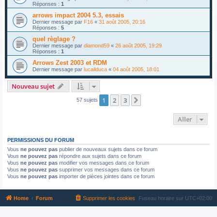
Réponses :
1
arrows impact 2004 5.3, essais
Dernier message par
F16
«
31 août 2005, 20:16
Réponses :
5
quel règlage ?
Dernier message par
diamond59
«
26 août 2005, 19:29
Réponses :
1
Arrows Zest 2003 et RDM
Dernier message par
lucailduca
«
04 août 2005, 18:01
Nouveau sujet
1
2
3
Suivant
57 sujets
Aller
PERMISSIONS DU FORUM
Vous
ne pouvez pas
publier de nouveaux sujets dans ce forum
Vous
ne pouvez pas
répondre aux sujets dans ce forum
Vous
ne pouvez pas
modifier vos messages dans ce forum
Vous
ne pouvez pas
supprimer vos messages dans ce forum
Vous
ne pouvez pas
importer de pièces jointes dans ce forum
Home
Forum
Supprimer les cookies
Fuseau horaire sur
UTC+02:00