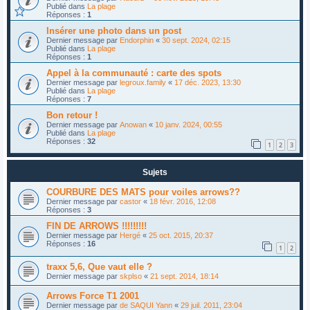
Publié dans
La plage
Réponses :
1
Insérer une photo dans un post
Dernier message par
Endorphin
«
30 sept. 2024, 02:15
Publié dans
La plage
Réponses :
1
Appel à la communauté : carte des spots
Dernier message par
legroux.family
«
17 déc. 2023, 13:30
Publié dans
La plage
Réponses :
7
Bon retour !
Dernier message par
Anowan
«
10 janv. 2024, 00:55
Publié dans
La plage
Réponses :
32
1
2
3
Sujets
COURBURE DES MATS pour voiles arrows??
Dernier message par
castor
«
18 févr. 2016, 12:08
Réponses :
3
FIN DE ARROWS !!!!!!!!!
Dernier message par
Hergé
«
25 oct. 2015, 20:37
Réponses :
16
1
2
traxx 5,6, Que vaut elle ?
Dernier message par
skplso
«
21 sept. 2014, 18:14
Arrows Force T1 2001
Dernier message par
de SAQUI Yann
«
29 juil. 2011, 23:04