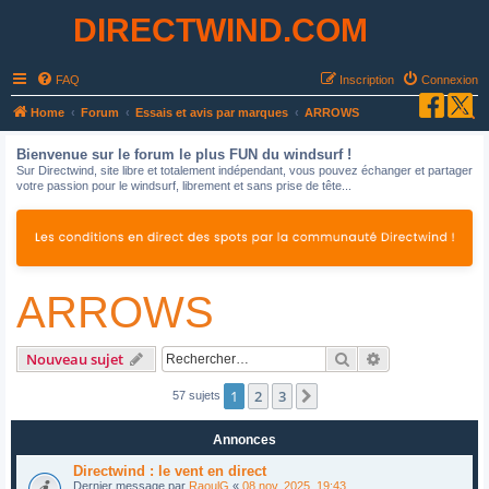
DIRECTWIND.COM
FAQ
Inscription
Connexion
R
Home
Forum
Essais et avis par marques
ARROWS
e
Bienvenue sur le forum le plus FUN du windsurf !
c
Sur Directwind, site libre et totalement indépendant, vous pouvez échanger et partager
votre passion pour le windsurf, librement et sans prise de tête...
h
e
r
c
ARROWS
h
e
r
Rechercher
Recherche avan
Nouveau sujet
1
2
3
Suivant
57 sujets
Annonces
Directwind : le vent en direct
Dernier message par
RaoulG
«
08 nov. 2025, 19:43