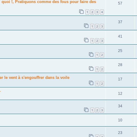
rd quoi !, Pratiquons comme des fous pour faire des
57
1
2
3
4
37
1
2
3
41
1
2
3
25
1
2
28
1
2
er le vent à s'engouffrer dans la voile
17
1
2
r
12
34
1
2
3
10
23