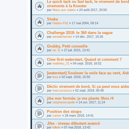
Le quick tack ou fast tack, le virement de bo
virements à la Koester
par
Manu aux states
»
24 août 2017, 20:50
Shaka
par
Hadou-F62
»
17 mai 2004, 09:14
Challenge 2018: le 360 dans la vague
par
windalchemist
»
14 déc. 2017, 15:26
Grubby, Petit conseille
par
nic 11
»
27 juil. 2015, 13:41
Clew first waterstart, Quand et comment ?
par
matthieu_31
»
04 sept. 2018, 16:52
[waterstart] Soulever la voile face au vent, Aid
par
lexa
»
02 sept. 2018, 15:55
Déclic virement de bord, Si ça peut vous aide
par
marcozouzou
»
02 sept. 2018, 00:49
jibe mer formée: je me plante 3fois /4
par
stephanecopello
»
14 oct. 2017, 11:24
Position des straps
par
castor
»
26 mars 2018, 14:41
Jibe - niveau débutant avancé
par
killwin
»
07 mai 2018, 13:42