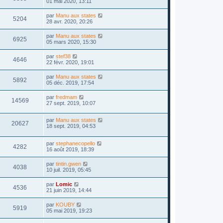
01 mai 2020, 13:11
par
Manu aux states
5204
28 avr. 2020, 20:26
par
Manu aux states
6925
05 mars 2020, 15:30
par
stef38
4646
22 févr. 2020, 19:01
par
Manu aux states
5892
05 déc. 2019, 17:54
par
fredmam
14569
27 sept. 2019, 10:07
par
Manu aux states
20627
18 sept. 2019, 04:53
par
stephanecopello
4282
16 août 2019, 18:39
par
tintin.gwen
4038
10 juil. 2019, 05:45
par
Lomic
4536
21 juin 2019, 14:44
par
KOUBY
5919
05 mai 2019, 19:23