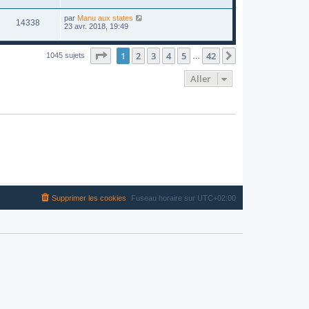
par
Manu aux states
14338
23 avr. 2018, 19:49
Page
1
sur
42
1
2
3
4
5
42
Suivant
1045 sujets
…
Aller
Supprimer les cookies
Fuseau horaire sur
UTC+02:00