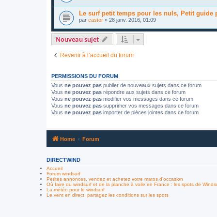
Le surf petit temps pour les nuls, Petit guide p
par
castor
»
28 janv. 2016, 01:09
Nouveau sujet
Revenir à l’accueil du forum
PERMISSIONS DU FORUM
Vous
ne pouvez pas
publier de nouveaux sujets dans ce forum
Vous
ne pouvez pas
répondre aux sujets dans ce forum
Vous
ne pouvez pas
modifier vos messages dans ce forum
Vous
ne pouvez pas
supprimer vos messages dans ce forum
Vous
ne pouvez pas
importer de pièces jointes dans ce forum
Home
Forum
DIRECTWIND
Accueil
Forum windsurf
Petites annonces, vendez et achetez votre matos d'occasion
Où faire du windsurf et de la planche à voile en France : les spots de Winds
La météo pour le windsurf
Le vent en direct, partagez les conditions sur les spots