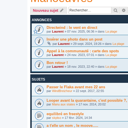
Reche
R
Nouveau sujet
ANNONCES
Directwind : le vent en direct
par
Laurent
»
07 nov. 2025, 06:36
» dans
La plage
Insérer une photo dans un post
par
Laurent
»
29 sept. 2024, 19:26
» dans
La plage
Appel à la communauté : carte des spots
par
Laurent
»
24 nov. 2023, 07:01
» dans
La plage
Bon retour !
par
Laurent
»
18 nov. 2023, 22:40
» dans
La plage
SUJETS
Passer le Flaka avant mes 22 ans
par
WindBreizheur
»
22 sept. 2017, 22:55
Looper avant la quarantaine, c'est possible ?, 
par
Manu aux states
»
17 nov. 2014, 20:02
equilibré en freestyle
par
skplso
»
17 févr. 2024, 14:34
a t'elle un nom , le moove.....