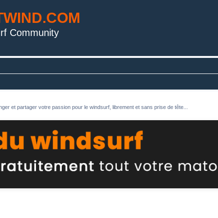
TWIND.COM
rf Community
ger et partager votre passion pour le windsurf, librement et sans prise de tête...