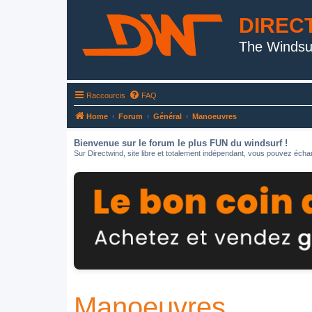
DIREC
The Windsu
Raccourcis
FAQ
Home
Forum
Général
Manoeuvres
Bienvenue sur le forum le plus FUN du windsurf !
Sur Directwind, site libre et totalement indépendant, vous pouvez échan
Manoeuvres