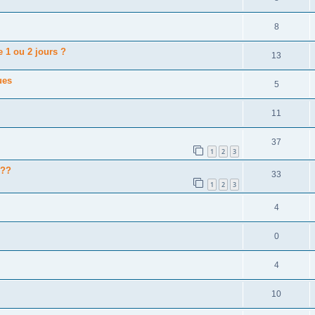
8
e 1 ou 2 jours ?
13
ues
5
11
37
1
2
3
 ??
33
1
2
3
4
0
4
10