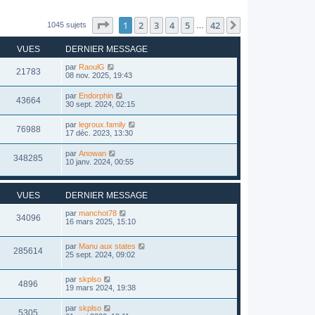
Page
1
sur
42
1
2
3
4
5
42
Suivant
1045 sujets
…
VUES
DERNIER MESSAGE
par
RaoulG
21783
08 nov. 2025, 19:43
par
Endorphin
43664
30 sept. 2024, 02:15
par
legroux.family
76988
17 déc. 2023, 13:30
par
Anowan
348285
10 janv. 2024, 00:55
VUES
DERNIER MESSAGE
par
manchot78
34096
16 mars 2025, 15:10
par
Manu aux states
285614
25 sept. 2024, 09:02
par
skplso
4896
19 mars 2024, 19:38
par
skplso
5305