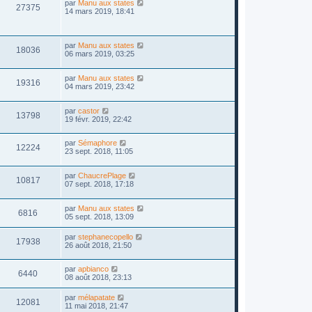
par
Manu aux states
27375
14 mars 2019, 18:41
par
Manu aux states
18036
06 mars 2019, 03:25
par
Manu aux states
19316
04 mars 2019, 23:42
par
castor
13798
19 févr. 2019, 22:42
par
Sémaphore
12224
23 sept. 2018, 11:05
par
ChaucrePlage
10817
07 sept. 2018, 17:18
par
Manu aux states
6816
05 sept. 2018, 13:09
par
stephanecopello
17938
26 août 2018, 21:50
par
apbianco
6440
08 août 2018, 23:13
par
mélapatate
12081
11 mai 2018, 21:47