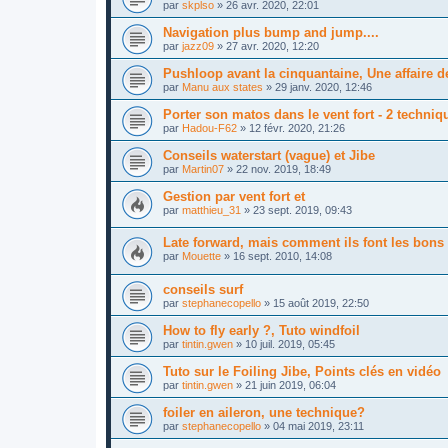
par
skplso
»
26 avr. 2020, 22:01
Navigation plus bump and jump....
par
jazz09
»
27 avr. 2020, 12:20
Pushloop avant la cinquantaine, Une affaire d
par
Manu aux states
»
29 janv. 2020, 12:46
Porter son matos dans le vent fort - 2 techniq
par
Hadou-F62
»
12 févr. 2020, 21:26
Conseils waterstart (vague) et Jibe
par
Martin07
»
22 nov. 2019, 18:49
Gestion par vent fort et
par
matthieu_31
»
23 sept. 2019, 09:43
Late forward, mais comment ils font les bons
par
Mouette
»
16 sept. 2010, 14:08
conseils surf
par
stephanecopello
»
15 août 2019, 22:50
How to fly early ?, Tuto windfoil
par
tintin.gwen
»
10 juil. 2019, 05:45
Tuto sur le Foiling Jibe, Points clés en vidéo
par
tintin.gwen
»
21 juin 2019, 06:04
foiler en aileron, une technique?
par
stephanecopello
»
04 mai 2019, 23:11