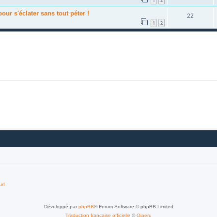
1
2
our s'éclater sans tout péter !
22
1
2
urf
Développé par
phpBB
® Forum Software © phpBB Limited
Traduction française officielle
©
Qiaeru