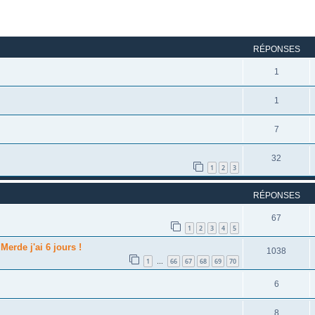
rcher
echerche avancée
RÉPONSES
1
1
7
32
1
2
3
RÉPONSES
67
1
2
3
4
5
Merde j'ai 6 jours !
1038
1
66
67
68
69
70
…
6
8