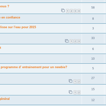
 vous ?
58
1
2
3
4
e en confiance
8
 glisse sur l'eau pour 2015
3
33
1
2
3
t
6
10
?, programme d' entrainement pour un newbie?
5
27
1
2
15
1
2
général
12