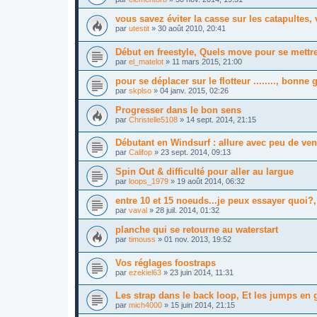
vous savez éviter la casse sur les catapultes,
par
utestit
»
30 août 2010, 20:41
Début en freestyle, Quels move pour se mettr
par
el_matelot
»
11 mars 2015, 21:00
pour se déplacer sur le flotteur ........, bonne
par
skplso
»
04 janv. 2015, 02:26
Progresser dans le bon sens
par
Christelle5108
»
14 sept. 2014, 21:15
Débutant en Windsurf : allure avec peu de ven
par
Califop
»
23 sept. 2014, 09:13
Spin Out & difficulté pour aller au largue
par
loops_1979
»
19 août 2014, 06:32
entre 10 et 15 noeuds...je peux essayer quoi
par
vaval
»
28 juil. 2014, 01:32
planche qui se retourne au waterstart
par
timouss
»
01 nov. 2013, 19:52
Vos réglages foostraps
par
ezekiel63
»
23 juin 2014, 11:31
Les strap dans le back loop, Et les jumps en 
par
mich4000
»
15 juin 2014, 21:15