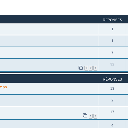
rcher
echerche avancée
RÉPONSES
1
1
7
32
1
2
3
RÉPONSES
emps
13
2
17
1
2
4