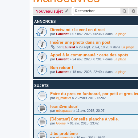
Reche
R
Nouveau sujet
ANNONCES
Directwind : le vent en direct
par
Laurent
»
07 nov. 2025, 06:36
» dans
La plage
Insérer une photo dans un post
par
Laurent
»
29 sept. 2024, 19:26
» dans
La plage
Appel à la communauté : carte des spots
par
Laurent
»
24 nov. 2023, 07:01
» dans
La plage
Bon retour !
par
Laurent
»
18 nov. 2023, 22:40
» dans
La plage
SUJETS
Faire du pres en funboard, par petit et gros t
par
el_matelot
»
25 mars 2015, 05:02
learn2windsurf
par
mélapatate
»
11 avr. 2015, 20:07
[Débutant] Conseils planche à voile.
par
Golinel
»
01 avr. 2015, 23:42
Jibe problème
par
clementorb
»
30 nov. 2014, 19:31