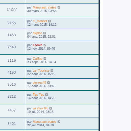
par
Manu aux states
14277
30 mars 2015, 03:58
par
el_matelot
2156
12 mars 2015, 19:12
par
skplso
1468
04 janv. 2015, 22:01
par
Lomic
7549
12 nov. 2014, 09:40
par
Califop
3119
23 sept. 2014, 14:04
par
Le_Touriste
4190
22 août 2014, 15:19
par
pierrec45
2516
17 août 2014, 23:46
par
Tac Tac
8212
14 août 2014, 14:26
par
windsurf45
4457
10 juil. 2014, 08:13
par
Manu aux states
3401
22 juin 2014, 04:19