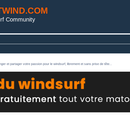
TWIND.COM
rf Community
ger et partager votre passion pour le windsurf, librement et sans prise de tête...