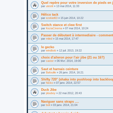
Quel repère pour votre inversion de pieds en ji
par
utestit
»
13 mai 2014, 11:33
Hélico tack
par
ezekiel63
»
15 juin 2014, 10:22
Switch stance et clew first
par
KeziaCinema
»
07 mai 2014, 10:24
Passer de débutant à intermediaire - comment
par
miled
»
15 mai 2014, 17:47
le gecko
par
windbob
»
12 juil. 2013, 19:22
choix d'aileron pour l'air jibe (21 ou 16?)
par
castor
»
06 févr. 2014, 19:00
Saut et harnais ceinture
par
Bafouille
»
26 janv. 2014, 16:21
Shifty 720° (shaka into pushloop into backloo
par
Nicko
»
07 janv. 2014, 22:57
Duck Jibe
par
plouboy
»
22 mai 2012, 20:43
Naviguer sans straps ....
par
boli
»
03 janv. 2014, 21:04