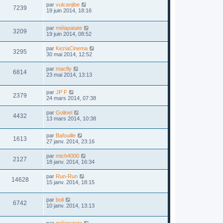
par
vulcanjibe
7239
19 juin 2014, 18:16
par
mélapatate
3209
19 juin 2014, 08:52
par
KeziaCinema
3295
30 mai 2014, 12:52
par
macfly
6814
23 mai 2014, 13:13
par
JP F
2379
24 mars 2014, 07:38
par
Golinel
4432
13 mars 2014, 10:38
par
Bafouille
1613
27 janv. 2014, 23:16
par
mich4000
2127
18 janv. 2014, 16:34
par
Run-Run
14628
15 janv. 2014, 18:15
par
boli
6742
10 janv. 2014, 13:13
par
mélapatate