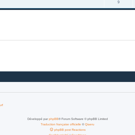
9
urf
Développé par
phpBB
® Forum Software © phpBB Limited
Traduction française officielle
©
Qiaeru
phpBB post Reactions