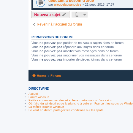
debutant a besoin d aide
par
gregdelaguanguise
»
21 sept. 2013, 17:37
Nouveau sujet
Revenir à l’accueil du forum
PERMISSIONS DU FORUM
Vous
ne pouvez pas
publier de nouveaux sujets dans ce forum
Vous
ne pouvez pas
répondre aux sujets dans ce forum
Vous
ne pouvez pas
modifier vos messages dans ce forum
Vous
ne pouvez pas
supprimer vos messages dans ce forum
Vous
ne pouvez pas
importer de pièces jointes dans ce forum
Home
Forum
DIRECTWIND
Accueil
Forum windsurf
Petites annonces, vendez et achetez votre matos d'occasion
Où faire du windsurf et de la planche à voile en France : les spots de Winds
La météo pour le windsurf
Le vent en direct, partagez les conditions sur les spots