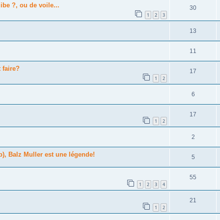
be ?, ou de voile...
30
1
2
3
13
11
 faire?
17
1
2
6
17
1
2
2
p), Balz Muller est une légende!
5
55
1
2
3
4
21
1
2