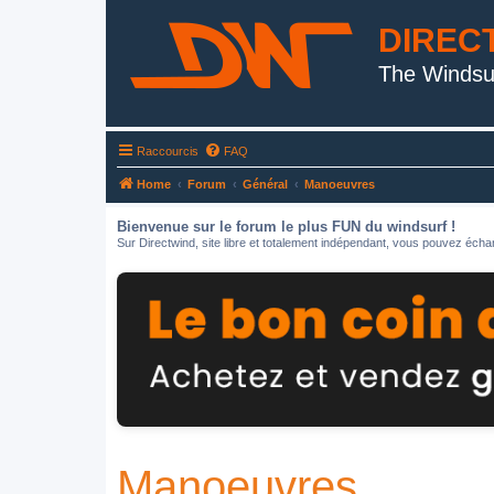
DIREC
The Windsu
Raccourcis
FAQ
Home
Forum
Général
Manoeuvres
Bienvenue sur le forum le plus FUN du windsurf !
Sur Directwind, site libre et totalement indépendant, vous pouvez échan
Manoeuvres