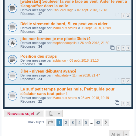
[waterstart] Soulever la voile face au vent, Aider le vent à
s'engouffrer dans la voile
Dernier message par
ChaucrePlage
«
07 sept. 2018, 17:18
Réponses :
17
1
2
Déclic virement de bord, Si ça peut vous aider
Dernier message par
Manu aux states
«
05 sept. 2018, 13:09
Réponses :
12
jibe mer formée: je me plante 3fois /4
Dernier message par
stephanecopello
«
26 août 2018, 21:50
Réponses :
34
1
2
3
Position des straps
Dernier message par
apbianco
«
08 août 2018, 23:13
Réponses :
10
Jibe - niveau débutant avancé
Dernier message par
mélapatate
«
11 mai 2018, 21:47
Réponses :
23
1
2
Le surf petit temps pour les nuls, Petit guide pour
s'éclater sans tout péter !
Dernier message par
Manu aux states
«
23 avr. 2018, 19:49
Réponses :
22
1
2
Nouveau sujet
Page
1
sur
42
1
2
3
4
5
42
Suivant
1045 sujets
…
Aller