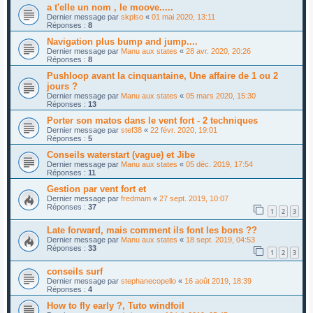
a t'elle un nom , le moove.....
Dernier message par
skplso
«
01 mai 2020, 13:11
Réponses :
8
Navigation plus bump and jump....
Dernier message par
Manu aux states
«
28 avr. 2020, 20:26
Réponses :
8
Pushloop avant la cinquantaine, Une affaire de 1 ou 2
jours ?
Dernier message par
Manu aux states
«
05 mars 2020, 15:30
Réponses :
13
Porter son matos dans le vent fort - 2 techniques
Dernier message par
stef38
«
22 févr. 2020, 19:01
Réponses :
5
Conseils waterstart (vague) et Jibe
Dernier message par
Manu aux states
«
05 déc. 2019, 17:54
Réponses :
11
Gestion par vent fort et
Dernier message par
fredmam
«
27 sept. 2019, 10:07
Réponses :
37
1
2
3
Late forward, mais comment ils font les bons ??
Dernier message par
Manu aux states
«
18 sept. 2019, 04:53
Réponses :
33
1
2
3
conseils surf
Dernier message par
stephanecopello
«
16 août 2019, 18:39
Réponses :
4
How to fly early ?, Tuto windfoil