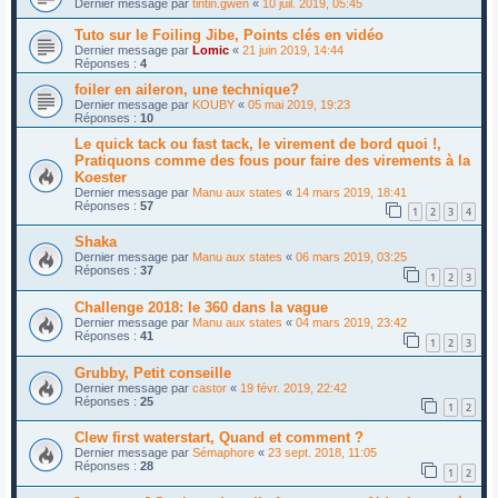
Dernier message par
tintin.gwen
«
10 juil. 2019, 05:45
Tuto sur le Foiling Jibe, Points clés en vidéo
Dernier message par
Lomic
«
21 juin 2019, 14:44
Réponses :
4
foiler en aileron, une technique?
Dernier message par
KOUBY
«
05 mai 2019, 19:23
Réponses :
10
Le quick tack ou fast tack, le virement de bord quoi !,
Pratiquons comme des fous pour faire des virements à la
Koester
Dernier message par
Manu aux states
«
14 mars 2019, 18:41
Réponses :
57
1
2
3
4
Shaka
Dernier message par
Manu aux states
«
06 mars 2019, 03:25
Réponses :
37
1
2
3
Challenge 2018: le 360 dans la vague
Dernier message par
Manu aux states
«
04 mars 2019, 23:42
Réponses :
41
1
2
3
Grubby, Petit conseille
Dernier message par
castor
«
19 févr. 2019, 22:42
Réponses :
25
1
2
Clew first waterstart, Quand et comment ?
Dernier message par
Sémaphore
«
23 sept. 2018, 11:05
Réponses :
28
1
2