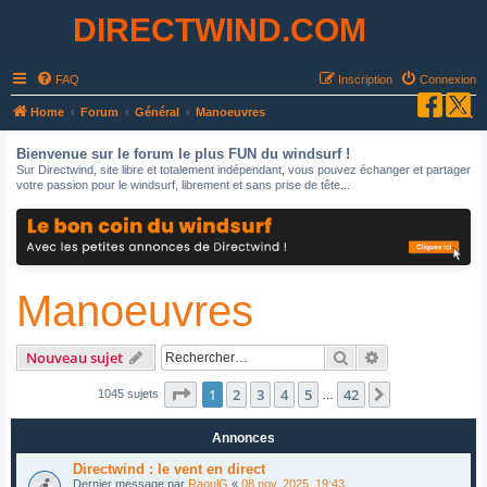
DIRECTWIND.COM
FAQ
Inscription
Connexion
R
Home
Forum
Général
Manoeuvres
e
Bienvenue sur le forum le plus FUN du windsurf !
c
Sur Directwind, site libre et totalement indépendant, vous pouvez échanger et partager
votre passion pour le windsurf, librement et sans prise de tête...
h
e
r
c
Manoeuvres
h
e
r
Rechercher
Recherche avan
Nouveau sujet
Page
1
sur
42
1
2
3
4
5
42
Suivant
1045 sujets
…
Annonces
Directwind : le vent en direct
Dernier message par
RaoulG
«
08 nov. 2025, 19:43