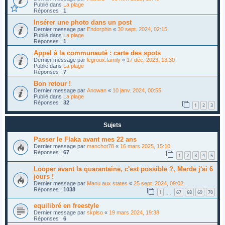
Publié dans
La plage
Réponses :
1
Insérer une photo dans un post
Dernier message par
Endorphin
«
30 sept. 2024, 02:15
Publié dans
La plage
Réponses :
1
Appel à la communauté : carte des spots
Dernier message par
legroux.family
«
17 déc. 2023, 13:30
Publié dans
La plage
Réponses :
7
Bon retour !
Dernier message par
Anowan
«
10 janv. 2024, 00:55
Publié dans
La plage
Réponses :
32
1
2
3
Sujets
Passer le Flaka avant mes 22 ans
Dernier message par
manchot78
«
16 mars 2025, 15:10
Réponses :
67
1
2
3
4
5
Looper avant la quarantaine, c'est possible ?, Merde j'ai 6
jours !
Dernier message par
Manu aux states
«
25 sept. 2024, 09:02
Réponses :
1038
1
67
68
69
70
…
equilibré en freestyle
Dernier message par
skplso
«
19 mars 2024, 19:38
Réponses :
6