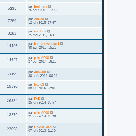
par
fredmam
5231
26 août 2015, 12:12
par
Aneldo
7389
12 juin 2015, 17:47
par
nord_roi
8282
25 mai 2015, 14:13
par
bertrandwindsurf
14486
30 avr. 2015, 15:20
par
ptilou4000
14627
27 oct. 2014, 16:13
par
Anowan
7068
30 août 2014, 00:24
par
totof63
15180
08 juil. 2014, 22:01
par
PAK
26884
25 juin 2014, 18:57
par
ptilou4000
13279
21 juin 2014, 13:29
par
Goyter Man
23098
07 juin 2013, 11:39