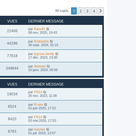
1
2
3
4
Suivant
88 sujets
VUES
DERNIER MESSAGE
par
RaoulG
22406
08 nov. 2025, 19:43
par
Endorphin
44296
30 sept. 2024, 02:15
par
legroux.family
77618
17 déc. 2023, 13:30
par
Anowan
349844
10 janv. 2024, 00:55
VUES
DERNIER MESSAGE
par
FR14
19034
26 nov. 2023, 11:38
par
R-one
8524
01 juin 2020, 17:52
par
FR14
8420
03 mai 2020, 17:53
par
butcher
8783
01 juil. 2019, 13:57