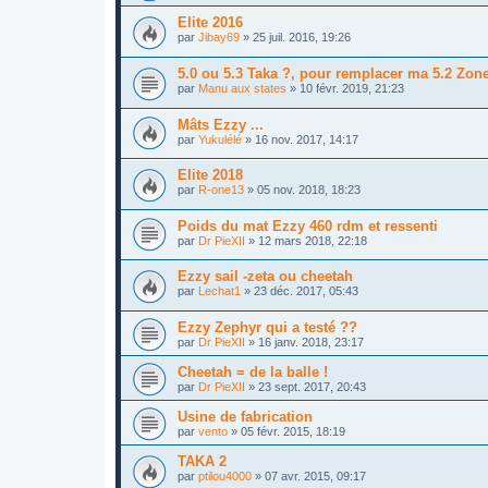
Elite 2016
par
Jibay69
»
25 juil. 2016, 19:26
5.0 ou 5.3 Taka ?, pour remplacer ma 5.2 Zon
par
Manu aux states
»
10 févr. 2019, 21:23
Mâts Ezzy ...
par
Yukulélé
»
16 nov. 2017, 14:17
Elite 2018
par
R-one13
»
05 nov. 2018, 18:23
Poids du mat Ezzy 460 rdm et ressenti
par
Dr PieXII
»
12 mars 2018, 22:18
Ezzy sail -zeta ou cheetah
par
Lechat1
»
23 déc. 2017, 05:43
Ezzy Zephyr qui a testé ??
par
Dr PieXII
»
16 janv. 2018, 23:17
Cheetah = de la balle !
par
Dr PieXII
»
23 sept. 2017, 20:43
Usine de fabrication
par
vento
»
05 févr. 2015, 18:19
TAKA 2
par
ptilou4000
»
07 avr. 2015, 09:17