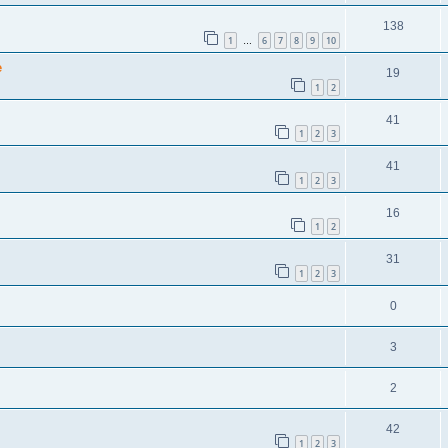
138
1
6
7
8
9
10
…
e
19
1
2
41
1
2
3
41
1
2
3
16
1
2
31
1
2
3
0
3
2
42
1
2
3