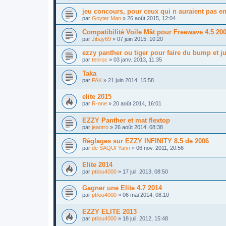
jeu concours, pour ceux qui n auraient pas en
par
Goyter Man
»
26 août 2015, 12:04
Compatibilité Voile Mât pour Freewave 4.5 200
par
Jibay69
»
07 juin 2015, 10:20
ezzy panther ou tiger pour faire du bump et j
par
tenroc
»
03 janv. 2013, 11:35
Taka
par
PAK
»
21 juin 2014, 15:58
elite 2015
par
R-one
»
20 août 2014, 16:01
EZZY Panther et mat flextop
par
jeantro
»
26 août 2014, 08:38
Réglages sur EZZY INFINITY 8.5 de 2006
par
de SAQUI Yann
»
06 nov. 2011, 20:56
Elite 2014
par
ptilou4000
»
17 juil. 2013, 08:50
Gagner une Elite 4.7 2014
par
ptilou4000
»
06 mai 2014, 08:10
EZZY ELITE 2013
par
ptilou4000
»
18 juil. 2012, 15:48