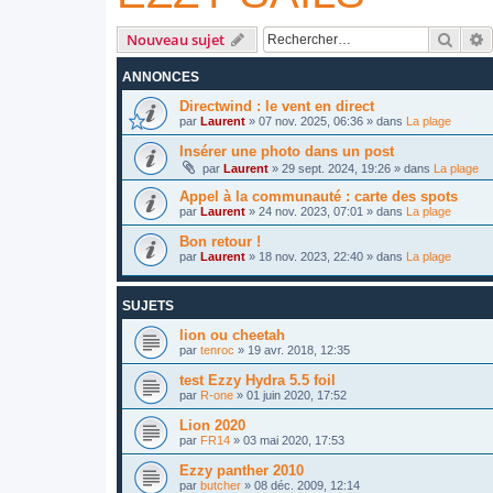
Reche
R
Nouveau sujet
ANNONCES
Directwind : le vent en direct
par
Laurent
»
07 nov. 2025, 06:36
» dans
La plage
Insérer une photo dans un post
par
Laurent
»
29 sept. 2024, 19:26
» dans
La plage
Appel à la communauté : carte des spots
par
Laurent
»
24 nov. 2023, 07:01
» dans
La plage
Bon retour !
par
Laurent
»
18 nov. 2023, 22:40
» dans
La plage
SUJETS
lion ou cheetah
par
tenroc
»
19 avr. 2018, 12:35
test Ezzy Hydra 5.5 foil
par
R-one
»
01 juin 2020, 17:52
Lion 2020
par
FR14
»
03 mai 2020, 17:53
Ezzy panther 2010
par
butcher
»
08 déc. 2009, 12:14