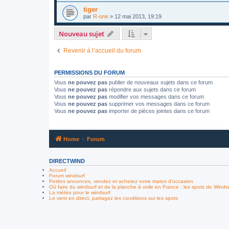
tiger
par
R-one
»
12 mai 2013, 19:19
Nouveau sujet
Revenir à l’accueil du forum
PERMISSIONS DU FORUM
Vous
ne pouvez pas
publier de nouveaux sujets dans ce forum
Vous
ne pouvez pas
répondre aux sujets dans ce forum
Vous
ne pouvez pas
modifier vos messages dans ce forum
Vous
ne pouvez pas
supprimer vos messages dans ce forum
Vous
ne pouvez pas
importer de pièces jointes dans ce forum
Home
Forum
DIRECTWIND
Accueil
Forum windsurf
Petites annonces, vendez et achetez votre matos d'occasion
Où faire du windsurf et de la planche à voile en France : les spots de Winds
La météo pour le windsurf
Le vent en direct, partagez les conditions sur les spots