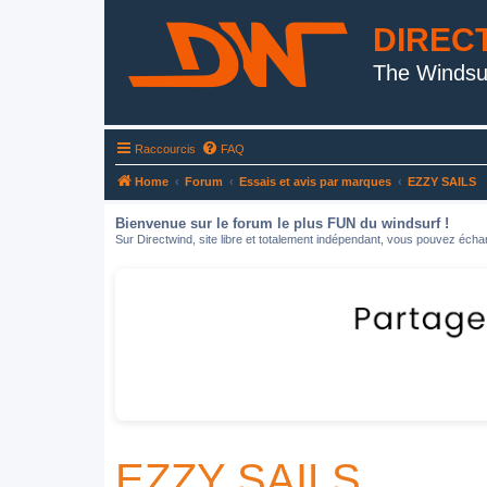
DIREC
The Windsu
Raccourcis
FAQ
Home
Forum
Essais et avis par marques
EZZY SAILS
Bienvenue sur le forum le plus FUN du windsurf !
Sur Directwind, site libre et totalement indépendant, vous pouvez échan
EZZY SAILS