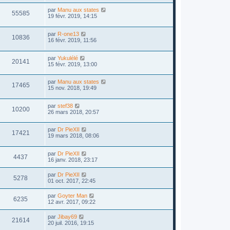
par
Manu aux states
55585
19 févr. 2019, 14:15
par
R-one13
10836
16 févr. 2019, 11:56
par
Yukulélé
20141
15 févr. 2019, 13:00
par
Manu aux states
17465
15 nov. 2018, 19:49
par
stef38
10200
26 mars 2018, 20:57
par
Dr PieXII
17421
19 mars 2018, 08:06
par
Dr PieXII
4437
16 janv. 2018, 23:17
par
Dr PieXII
5278
01 oct. 2017, 22:45
par
Goyter Man
6235
12 avr. 2017, 09:22
par
Jibay69
21614
20 juil. 2016, 19:15