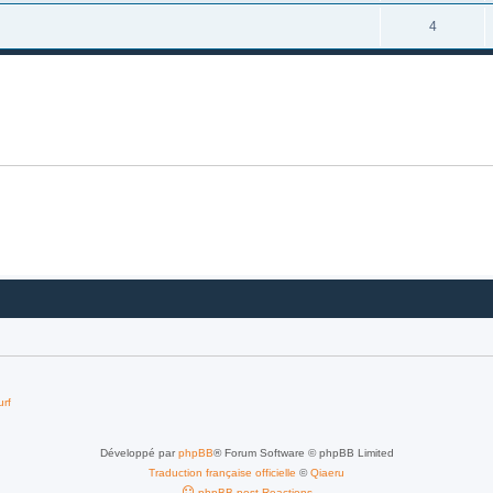
4
urf
Développé par
phpBB
® Forum Software © phpBB Limited
Traduction française officielle
©
Qiaeru
phpBB post Reactions