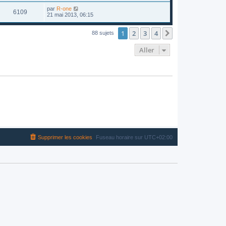
par
R-one
6109
21 mai 2013, 06:15
1
2
3
4
Suivant
88 sujets
Aller
Supprimer les cookies
Fuseau horaire sur
UTC+02:00