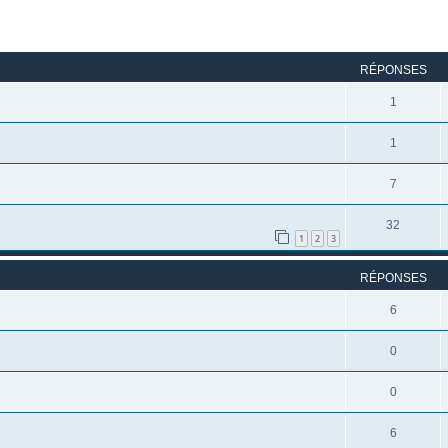
rcher
echerche avancée
RÉPONSES
1
1
7
32
1
2
3
RÉPONSES
6
0
0
6