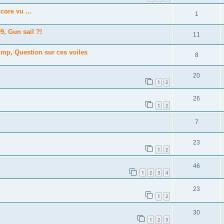
core vu ...
1
9, Gun sail ?!
11
ump, Question sur ces voiles
8
20
1
2
26
1
2
7
23
1
2
46
1
2
3
4
23
1
2
30
1
2
3